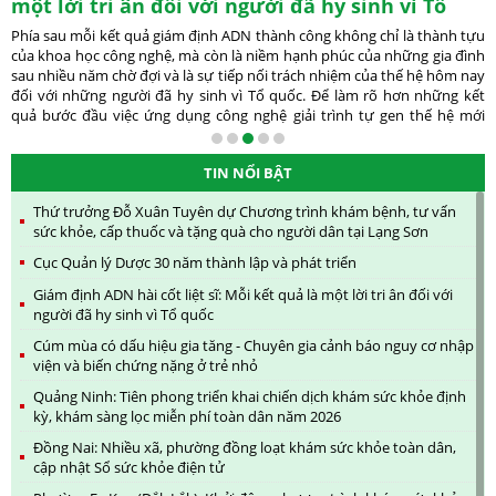
cảnh báo nguy cơ nhập viện và biến chứng
nặng ở trẻ nhỏ
Mỗi năm, cúm mùa khiến hàng triệu trẻ em trên thế giới mắc bệnh,
trong đó trẻ dưới 5 tuổi là nhóm có nguy cơ nhập viện và biến chứng
nặng. Theo TS.BS Lê Kiến Ngãi - Trưởng khoa Dự phòng và Kiểm soát
nhiễm khuẩn, Bệnh viện Nhi Trung ương - vào những tuần cuối mùa hè
2026, Bệnh viện Nhi Trung ương ghi nhận 60-80 ca có xét nghiệm cúm
dương tính mỗi tuần và tỷ lệ nhập viện khoảng 20%. Theo TS.BS Lê Kiến
Ngãi, cúm mùa là gánh nặng bệnh tật đáng kể đối với trẻ em và khuyến
TIN NỔI BẬT
cáo phụ huynh không nên chủ quan với căn bệnh tưởng như quen
thuộc này.
Thứ trưởng Đỗ Xuân Tuyên dự Chương trình khám bệnh, tư vấn
sức khỏe, cấp thuốc và tặng quà cho người dân tại Lạng Sơn
Cục Quản lý Dược 30 năm thành lập và phát triển
Giám định ADN hài cốt liệt sĩ: Mỗi kết quả là một lời tri ân đối với
người đã hy sinh vì Tổ quốc
Cúm mùa có dấu hiệu gia tăng - Chuyên gia cảnh báo nguy cơ nhập
viện và biến chứng nặng ở trẻ nhỏ
Quảng Ninh: Tiên phong triển khai chiến dịch khám sức khỏe định
kỳ, khám sàng lọc miễn phí toàn dân năm 2026
Đồng Nai: Nhiều xã, phường đồng loạt khám sức khỏe toàn dân,
cập nhật Sổ sức khỏe điện tử