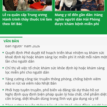
Nghị định quy định biện pháp quản lý hóa chất, chế phẩm diệt
côn trùng, diệt khuẩn dùng trong lĩnh vực gia dụng và y tế
Quyết định ban hành Thể lệ cuộc thi Sản phẩm phát thanh,
Lễ ra quân cấp Trung ương
Mang y tế đến gần dân: Hàng
truyền hình về gương sáng trong công tác phòng bệnh năm
Hành trình thầy thuốc trẻ làm
nghìn người dân Hải Phòng
2026
theo lời Bác
được khám bệnh miễn phí
Triển khai Tuần lễ thế giới nuôi con bằng sữa mẹ năm 2026
Về việc triển khai hoạt động hưởng ứng "Ngày thế giới phòng,
chống mua bán người" và "Ngày toàn dân phòng, chống mua
VĂN BẢN
bán người" năm 2026
Quyết định Phê duyệt Kế hoạch triển khai nhiệm vụ khám sức
khoẻ định kỳ hoặc khám sàng lọc miễn phí ít nhất mỗi năm một
lần cho người dân
Chỉ thị về việc tổ chức khám sức khỏe định kỳ hoặc khám sàng
lọc miễn phí cho người dân
Tăng cường công tác truyền thông phòng, chống bệnh viêm
não vi rút và viêm não Nhật Bản
Phối hợp tuyên truyền, phổ biến và đăng tải dự thảo hồ sơ
Nghị định quy định biện pháp quản lý hóa chất, chế phẩm diệt
côn trùng, diệt khuẩn dùng trong lĩnh vực gia dụng và y tế
Tăng cường truyền thông bảo vệ sức khoẻ cộng đồng, người lao
động trước tác động của nắng nóng, hạn hán, xâm nhập mặn