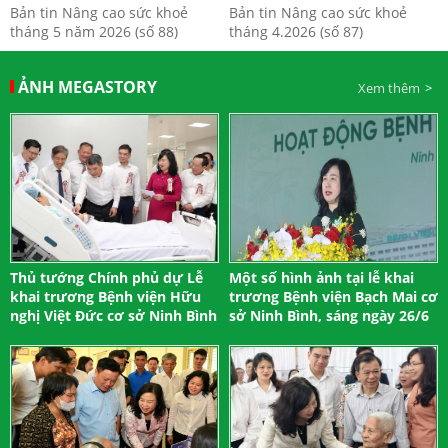
Bản tin Nâng cao sức khoẻ
Bản tin Nâng cao sức khoẻ
tháng 5 năm 2026 (số 88)
tháng 4.2026 (số 87)
ẢNH MEGASTORY
Xem thêm
Thủ tướng Chính phủ dự Lễ
Một số hình ảnh tại lễ khai
khai trương Bệnh viện Hữu
trương Bệnh viện Bạch Mai cơ
nghị Việt Đức cơ sở Ninh Bình
sở Ninh Bình, sáng ngày 26/6
V/v phối hợp tuyên truyền, phổ biến và đăng tải dự thảo hồ sơ