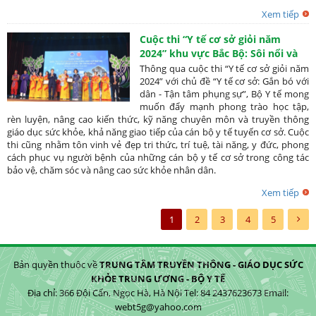
Xem tiếp
Cuộc thi “Y tế cơ sở giỏi năm
2024” khu vực Bắc Bộ: Sôi nổi và
hấp dẫn
Thông qua cuộc thi “Y tế cơ sở giỏi năm
2024” với chủ đề “Y tế cơ sở: Gắn bó với
dân - Tận tâm phụng sự”, Bộ Y tế mong
muốn đẩy mạnh phong trào học tập,
rèn luyện, nâng cao kiến thức, kỹ năng chuyên môn và truyền thông
giáo dục sức khỏe, khả năng giao tiếp của cán bộ y tế tuyến cơ sở. Cuộc
thi cũng nhằm tôn vinh vẻ đẹp tri thức, trí tuệ, tài năng, y đức, phong
cách phục vụ người bệnh của những cán bộ y tế cơ sở trong công tác
bảo vệ, chăm sóc và nâng cao sức khỏe nhân dân.
Xem tiếp
1
2
3
4
5
Bản quyền thuộc về
TRUNG TÂM TRUYỀN THÔNG - GIÁO DỤC SỨC
KHỎE TRUNG ƯƠNG - BỘ Y TẾ
Địa chỉ: 366 Đội Cấn, Ngọc Hà, Hà Nội Tel: 84 2437623673 Email:
webt5g@yahoo.com