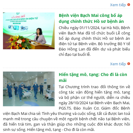
Xem tiếp
Bệnh viện Bạch Mai công bố áp
dụng chính thức Hồ sơ bệnh án
điện tử
Chiều ngày 01/11/2024, tại Hà Nội, Bệnh
viện Bạch Mai đã tổ chức buổi Lễ công
bố áp dụng chính thức Hồ sơ bệnh án
điện tử tại Bệnh viện. Bộ trưởng Bộ Y tế
Đào Hồng Lan đã đến dự và phát biểu
chỉ đạo tại buổi lễ.
Xem tiếp
Hiến tặng mô, tạng: Cho đi là còn
mãi
Tại Chương trình trao đổi thông tin về
công tác vận động hiến tặng mô, tạng
và bộ phận cơ thể người, diễn ra chiều
ngày 28/10/2024 tại Bệnh viện Bạch Mai,
PGS.TS. Đào Xuân Cơ, Giám đốc Bệnh
viện Bạch Mai chia sẻ: Tình yêu thương và cuộc sống, tất cả được lan toả
mạnh mẽ trong câu chuyện về một người bệnh chết não tại Bệnh viện,
đã hiến trái tim, gan và thận giúp cho những cuộc đời khác được hồi
sinh sự sống. Hiến tặng mô, tạng - Cho đi là còn mãi.