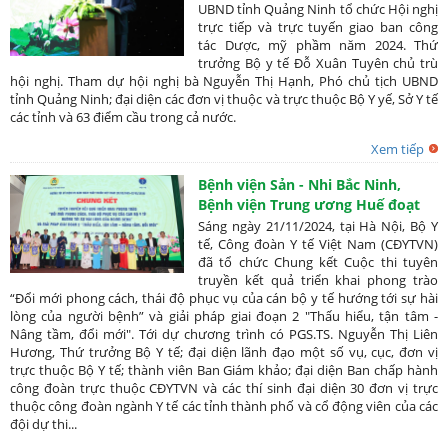
UBND tỉnh Quảng Ninh tổ chức Hội nghị
trực tiếp và trực tuyến giao ban công
tác Dược, mỹ phầm năm 2024. Thứ
trưởng Bộ y tế Đỗ Xuân Tuyên chủ trù
hội nghị. Tham dự hội nghị bà Nguyễn Thị Hạnh, Phó chủ tịch UBND
tỉnh Quảng Ninh; đại diện các đơn vị thuộc và trực thuộc Bộ Y yế, Sở Y tế
các tỉnh và 63 điểm cầu trong cả nước.
Xem tiếp
Bệnh viện Sản - Nhi Bắc Ninh,
Bệnh viện Trung ương Huế đoạt
giải Nhất chung kết Cuộc thi “Đổi
Sáng ngày 21/11/2024, tại Hà Nội, Bộ Y
mới phong cách, thái độ phục vụ
tế, Công đoàn Y tế Việt Nam (CĐYTVN)
đã tổ chức Chung kết Cuộc thi tuyên
của cán bộ y tế hướng tới sự hài
truyền kết quả triển khai phong trào
lòng của người bệnh”
“Đổi mới phong cách, thái độ phục vụ của cán bộ y tế hướng tới sự hài
lòng của người bệnh” và giải pháp giai đoạn 2 "Thấu hiểu, tận tâm -
Nâng tầm, đổi mới". Tới dự chương trình có PGS.TS. Nguyễn Thị Liên
Hương, Thứ trưởng Bộ Y tế; đại diện lãnh đạo một số vụ, cục, đơn vị
trực thuộc Bộ Y tế; thành viên Ban Giám khảo; đại diện Ban chấp hành
công đoàn trực thuộc CĐYTVN và các thí sinh đại diện 30 đơn vị trực
thuộc công đoàn ngành Y tế các tỉnh thành phố và cổ động viên của các
đội dự thi...