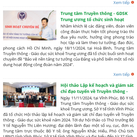
Xem tiếp
Trung tâm Truyền thông - GDSK
Trung ương tổ chức sinh hoạt
chuyên đề “Bảo vệ nền tảng tư
Nhằm khích lệ các đảng viên, đoàn viên
tưởng của Đảng và phổ biến một
công đoàn thực hiện tốt phong trào thi
đua yêu nước, hưởng ứng phong trào
số nội dung hoạt động công đoàn
học tập và làm theo tư tưởng, đạo đức,
năm 2024”
phong cách Hồ Chí Minh, ngày 18/11/2024, tại Hoà Bình, Trung tâm
Truyền thông - Giáo dục sức khoẻ Trung ương đã tổ chức buổi sinh hoạt
chuyên đề “Bảo vệ nền tảng tư tưởng của Đảng và phổ biến một số nội
dung hoạt động công đoàn năm 2024”.
Xem tiếp
Hội thảo Lập kế hoạch và giám sát
chỉ đạo tuyến về Truyền thông -
Giáo dục sức khoẻ năm 2024
Ngày 11/11/2024, tại Vĩnh Phúc, Bộ Y tế,
Trung tâm Truyền thông - Giáo dục sức
khoẻ Trung ương, Sở Y tế tỉnh Vĩnh Phúc
đã tổ chức Hội thảo lập kế hoạch và giám sát chỉ đạo tuyến về Truyền
thông - Giáo dục sức khoẻ năm 2024. Tới dự hội thảo có Thứ trưởng Bộ
Y tế Nguyễn Thị Liên Hương; đại diện lãnh đạo một số vụ, cục, đơn vị,
Trung tâm trực thuộc Bộ Y tế; ông Nguyễn Khắc Hiếu, Phó Chủ tịch
UBND tỉnh Vĩnh Phúc, Sở Y tế tỉnh Vĩnh Phúc và đại biểu đến từ 37 tỉnh,