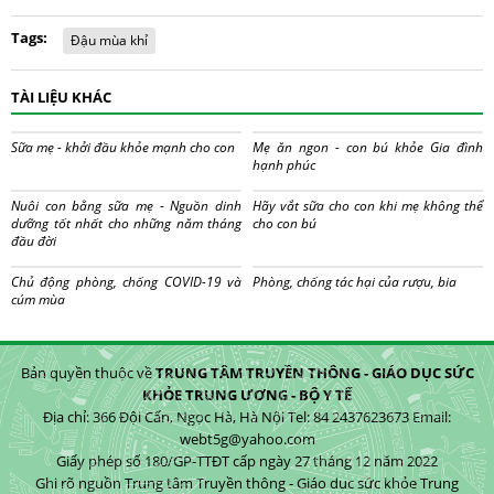
Tags:
Đậu mùa khỉ
TÀI LIỆU KHÁC
Sữa mẹ - khởi đầu khỏe mạnh cho con
Mẹ ăn ngon - con bú khỏe Gia đình
hạnh phúc
Nuôi con bằng sữa mẹ - Nguồn dinh
Hãy vắt sữa cho con khi mẹ không thể
dưỡng tốt nhất cho những năm tháng
cho con bú
đầu đời
Chủ động phòng, chống COVID-19 và
Phòng, chống tác hại của rượu, bia
cúm mùa
Bản quyền thuộc về
TRUNG TÂM TRUYỀN THÔNG - GIÁO DỤC SỨC
KHỎE TRUNG ƯƠNG - BỘ Y TẾ
Địa chỉ: 366 Đội Cấn, Ngọc Hà, Hà Nội Tel: 84 2437623673 Email:
webt5g@yahoo.com
Giấy phép số 180/GP-TTĐT cấp ngày 27 tháng 12 năm 2022
Ghi rõ nguồn Trung tâm Truyền thông - Giáo dục sức khỏe Trung