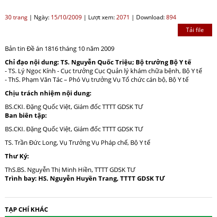
30 trang
|
Ngày:
15/10/2009
|
Lượt xem:
2071
|
Download:
894
Tải file
Bản tin Đề án 1816 tháng 10 năm 2009
Chỉ đạo nội dung: TS. Nguyễn Quốc Triệu; Bộ trưởng Bộ Y tế
- TS. Lý Ngọc Kính - Cục trưởng Cục Quản lý khám chữa bệnh, Bộ Y tế
- ThS. Phạm Văn Tác – Phó Vụ trưởng Vụ Tổ chức cán bộ, Bộ Y tế
Chịu trách nhiệm nội dung:
BS.CKI. Đặng Quốc Việt, Giám đốc TTTT GDSK TƯ
Ban biên tập:
BS.CKI. Đặng Quốc Việt, Giám đốc TTTT GDSK TƯ
TS. Trần Đức Long, Vụ Trưởng Vụ Pháp chế, Bộ Y tế
Thư Ký:
ThS.BS. Nguyễn Thị Minh Hiền, TTTT GDSK TƯ
Trình bay: HS. Nguyễn Huyền Trang, TTTT GDSK TƯ
TẠP CHÍ KHÁC