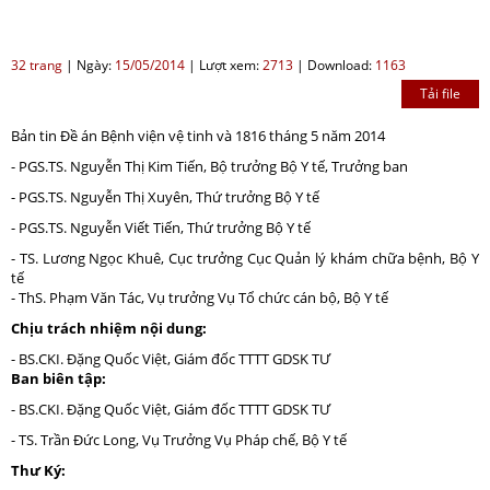
32 trang
|
Ngày:
15/05/2014
|
Lượt xem:
2713
|
Download:
1163
Tải file
Bản tin Đề án Bệnh viện vệ tinh và 1816 tháng 5 năm 2014
- PGS.TS. Nguyễn Thị Kim Tiến, Bộ trưởng Bộ Y tế, Trưởng ban
- PGS.TS. Nguyễn Thị Xuyên, Thứ trưởng Bộ Y tế
- PGS.TS. Nguyễn Viết Tiến, Thứ trưởng Bộ Y tế
- TS. Lương Ngọc Khuê, Cục trưởng Cục Quản lý khám chữa bệnh, Bộ Y
tế
- ThS. Phạm Văn Tác, Vụ trưởng Vụ Tổ chức cán bộ, Bộ Y tế
Chịu trách nhiệm nội dung:
- BS.CKI. Đặng Quốc Việt, Giám đốc TTTT GDSK TƯ
Ban biên tập:
- BS.CKI. Đặng Quốc Việt, Giám đốc TTTT GDSK TƯ
- TS. Trần Đức Long, Vụ Trưởng Vụ Pháp chế, Bộ Y tế
Thư Ký: