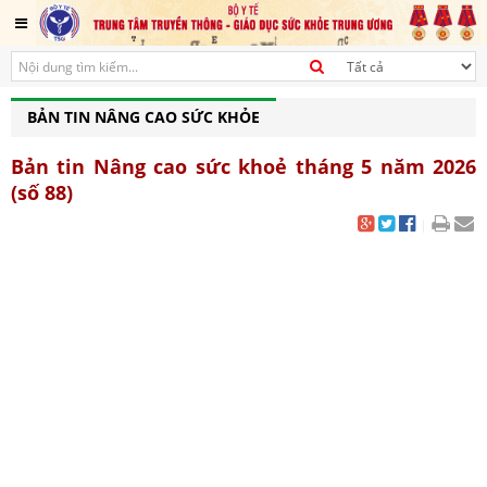
BẢN TIN NÂNG CAO SỨC KHỎE
Bản tin Nâng cao sức khoẻ tháng 5 năm 2026
(số 88)
|