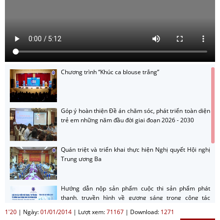
Chương trình “Khúc ca blouse trắng”
Góp ý hoàn thiện Đề án chăm sóc, phát triển toàn diện
trẻ em những năm đầu đời giai đoạn 2026 - 2030
Quán triệt và triển khai thực hiện Nghị quyết Hội nghị
Trung ương Ba
Hướng dẫn nộp sản phẩm cuộc thi sản phẩm phát
thanh, truyền hình về gương sáng trong công tác
phòng bệnh năm 2026
1'20
|
Ngày:
01/01/2014
|
Lượt xem:
71167
|
Download:
1271