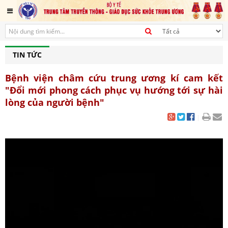
TIN TỨC
Bệnh viện châm cứu trung ương kí cam kết
"Đổi mới phong cách phục vụ hướng tới sự hài
lòng của người bệnh"
|