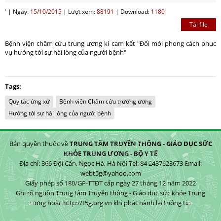
'
|
Ngày:
15/10/2015
|
Lượt xem:
88191
|
Download:
1180
Tải file
Hướng dẫn nộp sản phẩm cuộc thi sản phẩm phát
thanh, truyền hình về gương sáng trong công tác
Bệnh viện châm cứu trung ương kí cam kết "Đổi mới phong cách phục
phòng bệnh năm 2026
vụ hướng tới sự hài lòng của người bệnh"
Giới thiệu cuộc thi sản phẩm phát thanh, truyền hình
về gương sáng trong công tác phòng bệnh năm 2026
Tags:
Quy tắc ứng xử
Bệnh viện Châm cứu trương ương
Hướng tới sự hài lòng của người bệnh
Bản quyền thuộc về
TRUNG TÂM TRUYỀN THÔNG - GIÁO DỤC SỨC
KHỎE TRUNG ƯƠNG - BỘ Y TẾ
Địa chỉ: 366 Đội Cấn, Ngọc Hà, Hà Nội Tel: 84 2437623673 Email:
webt5g@yahoo.com
Giấy phép số 180/GP-TTĐT cấp ngày 27 tháng 12 năm 2022
Ghi rõ nguồn Trung tâm Truyền thông - Giáo dục sức khỏe Trung
ương hoặc http://t5g.org.vn khi phát hành lại thông tin