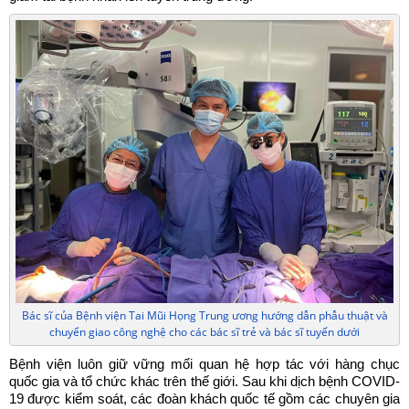
Bác sĩ của Bệnh viện Tai Mũi Họng Trung ương hướng dẫn phẫu thuật và
chuyển giao công nghệ cho các bác sĩ trẻ và bác sĩ tuyến dưới
Bệnh viện luôn giữ vững mối quan hệ hợp tác với hàng chục
quốc gia và tổ chức khác trên thế giới. Sau khi dịch bệnh COVID-
19 được kiểm soát, các đoàn khách quốc tế gồm các chuyên gia