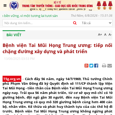
 vì một tương lai tươi sáng
Thứ Năm, 6/8/2026 - 15:31:37
A+
A
A-
BÀI VIẾT
Bệnh viện Tai Mũi Họng Trung ương: tiếp nối
chặng đường xây dựng và phát triển
13/06/2025 03:53 PM
|
T5g.org.vn
-
Cách đây 56 năm, ngày 14/7/1969, Thủ tướng Chính
phủ Phạm Văn Đồng đã ký Quyết định số 111/CP thành lập Viện
Tai Mũi Họng - tiền thân của Bệnh viện Tai Mũi Họng Trung ương
ngày nay. Trải qua 56 năm phát triển, từ cơ sở quy mô chỉ có 10
giường bệnh, đội ngũ gần 30 người, đến nay Bệnh viện Tai Mũi
Họng Trung ương có quy mô 320 giường bệnh cùng hơn 400 cán
bộ, nhân viên. Kế thừa và phát huy thành tựu của các thế hệ đi
trước, Bệnh viện Tai Mũi Họng Trung ương không ngừng phát