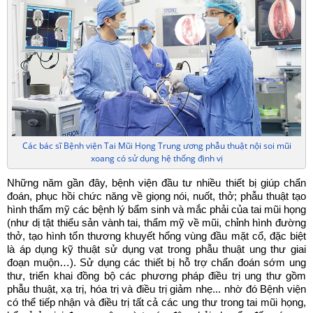
Các bác sĩ Bệnh viện Tai Mũi Họng Trung ương phẫu thuật nội soi mũi
xoang có sử dụng hệ thống định vị
Những năm gần đây, bệnh viện đầu tư nhiều thiết bị giúp chẩn
đoán, phục hồi chức năng về giọng nói, nuốt, thở; phẫu thuật tạo
hình thẩm mỹ các bệnh lý bẩm sinh và mắc phải của tai mũi họng
(như dị tật thiểu sản vành tai, thẩm mỹ về mũi, chỉnh hình đường
thở, tạo hình tổn thương khuyết hổng vùng đầu mặt cổ, đặc biệt
là áp dụng kỹ thuật sử dụng vạt trong phẫu thuật ung thư giai
đoạn muộn…). Sử dụng các thiết bị hỗ trợ chẩn đoán sớm ung
thư, triển khai đồng bộ các phương pháp điều trị ung thư gồm
phẫu thuật, xạ trị, hóa trị và điều trị giảm nhẹ... nhờ đó Bệnh viện
có thể tiếp nhận và điều trị tất cả các ung thư trong tai mũi họng,