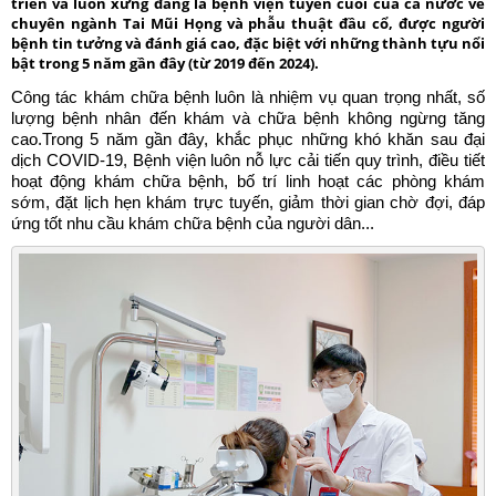
triển và luôn xứng đáng là bệnh viện tuyến cuối của cả nước về
chuyên ngành Tai Mũi Họng và phẫu thuật đầu cổ, được người
bệnh tin tưởng và đánh giá cao, đặc biệt với những thành tựu nổi
bật trong 5 năm gần đây (từ 2019 đến 2024).
Công tác khám chữa bệnh luôn là nhiệm vụ quan trọng nhất, số
lượng bệnh nhân đến khám và chữa bệnh không ngừng tăng
cao.Trong 5 năm gần đây, khắc phục những khó khăn sau đại
dịch COVID-19, Bệnh viện luôn nỗ lực cải tiến quy trình, điều tiết
hoạt động khám chữa bệnh, bố trí linh hoạt các phòng khám
sớm, đặt lịch hẹn khám trực tuyến, giảm thời gian chờ đợi, đáp
ứng tốt nhu cầu khám chữa bệnh của người dân...