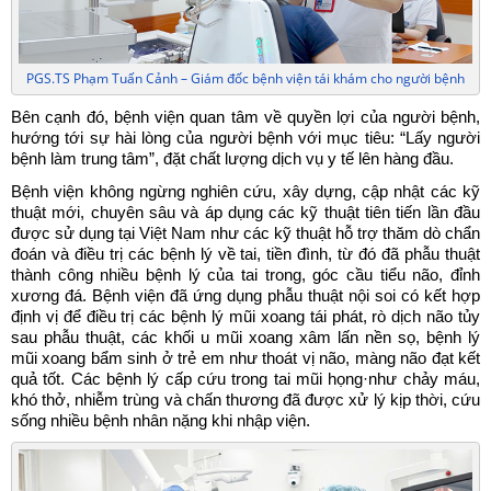
PGS.TS Phạm Tuấn Cảnh – Giám đốc bệnh viện tái khám cho người bệnh
Bên cạnh đó, bệnh viện quan tâm về quyền lợi của người bệnh,
hướng tới sự hài lòng của người bệnh với mục tiêu: “Lấy người
bệnh làm trung tâm”, đặt chất lượng dịch vụ y tế lên hàng đầu.
Bệnh viện không ngừng nghiên cứu, xây dựng, cập nhật các kỹ
thuật mới, chuyên sâu và áp dụng các kỹ thuật tiên tiến lần đầu
được sử dụng tại Việt Nam như các kỹ thuật hỗ trợ thăm dò chẩn
đoán và điều trị các bệnh lý về tai, tiền đình, từ đó đã phẫu thuật
thành công nhiều bệnh lý của tai trong, góc cầu tiểu não, đỉnh
xương đá. Bệnh viện đã ứng dụng phẫu thuật nội soi có kết hợp
định vị để điều trị các bệnh lý mũi xoang tái phát, rò dịch não tủy
sau phẫu thuật, các khối u mũi xoang xâm lấn nền sọ, bệnh lý
mũi xoang bẩm sinh ở trẻ em như thoát vị não, màng não đạt kết
quả tốt. Các bệnh lý cấp cứu trong tai mũi họng·như chảy máu,
khó thở, nhiễm trùng và chấn thương đã được xử lý kịp thời, cứu
sống nhiều bệnh nhân nặng khi nhập viện.