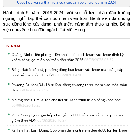
Cuộc họp với sự tham gia của các cán bộ chủ chốt năm 2024
Hành trình 5 năm (2019-2024) với sự nỗ lực phấn đấu không
ngừng nghỉ, tập thể cán bộ nhân viên toàn Bệnh viện đã chung
sức đồng lòng xây dựng, phát triển, nâng tầm thương hiệu Bệnh
viện chuyên khoa đầu ngành Tai Mũi Họng.
TIN KHÁC
Quảng Ninh: Tiên phong triển khai chiến dịch khám sức khỏe định kỳ,
khám sàng lọc miễn phí toàn dân năm 2026
06/08/2026 05:52
Đồng Nai: Nhiều xã, phường đồng loạt khám sức khỏe toàn dân, cập
nhật Sổ sức khỏe điện tử
06/08/2026 04:16
Phường Ea Kao (Đắk Lắk): Khởi động chương trình khám sức khỏe toàn
dân
05/08/2026 20:46
Những bác sĩ tìm lại tên cho liệt sĩ: Hành trình tri ân bằng khoa học
05/08/2026 10:28
Viện Pháp y Quốc gia tiếp nhận gần 7.000 mẫu hài cốt liệt sĩ phục vụ
giám định ADN
05/08/2026 10:37
Xã Tân Hải, Lâm Đồng: Góp phần để mọi trẻ em đều được lớn lên khỏe