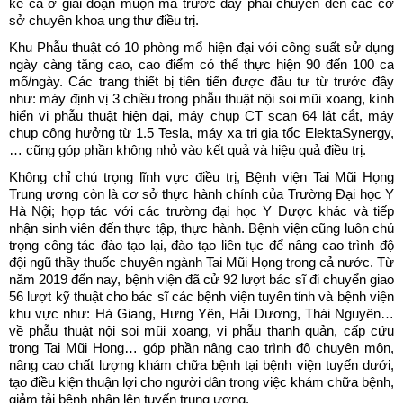
kể cả ở giai đoạn muộn mà trước đây phải chuyển đến các cơ
sở chuyên khoa ung thư điều trị.
Khu Phẫu thuật có 10 phòng mổ hiện đại với công suất sử dụng
ngày càng tăng cao, cao điểm có thể thực hiện 90 đến 100 ca
mổ/ngày. Các trang thiết bị tiên tiến được đầu tư từ trước đây
như: máy định vị 3 chiều trong phẫu thuật nội soi mũi xoang, kính
hiển vi phẫu thuật hiện đại, máy chụp CT scan 64 lát cắt, máy
chụp cộng hưởng từ 1.5 Tesla, máy xạ trị gia tốc ElektaSynergy,
… cũng góp phần không nhỏ vào kết quả và hiệu quả điều trị.
Không chỉ chú trọng lĩnh vực điều trị, Bệnh viện Tai Mũi Họng
Trung ương còn là cơ sở thực hành chính của Trường Đại học Y
Hà Nội; hợp tác với các trường đại học Y Dược khác và tiếp
nhận sinh viên đến thực tập, thực hành. Bệnh viện cũng luôn chú
trọng công tác đào tạo lại, đào tạo liên tục để nâng cao trình độ
đội ngũ thầy thuốc chuyên ngành Tai Mũi Họng trong cả nước. Từ
năm 2019 đến nay, bệnh viện đã cử 92 lượt bác sĩ đi chuyển giao
56 lượt kỹ thuật cho bác sĩ các bệnh viện tuyến tỉnh và bệnh viện
khu vực như: Hà Giang, Hưng Yên, Hải Dương, Thái Nguyên…
về phẫu thuật nội soi mũi xoang, vi phẫu thanh quản, cấp cứu
trong Tai Mũi Họng… góp phần nâng cao trình độ chuyên môn,
nâng cao chất lượng khám chữa bệnh tại bệnh viện tuyến dưới,
tạo điều kiện thuận lợi cho người dân trong việc khám chữa bệnh,
giảm tải bệnh nhân lên tuyến trung ương.