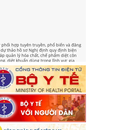
v phối hợp tuyên truyền, phổ biến và đăng
i dự thảo hồ sơ Nghị định quy định biện
áp quản lý hóa chất, chế phẩm diệt côn
ùng, diệt khuẩn dùng trong lĩnh vực gia
ng và y tế
yết định ban hành Thể lệ cuộc thi Sản
ẩm phát thanh, truyền hình về gương sáng
ong công tác phòng bệnh năm 2026
iển khai Tuần lễ thế giới nuôi con bằng sữa
 năm 2026
 việc triển khai hoạt động hưởng ứng "Ngày
ế giới phòng, chống mua bán người" và
gày toàn dân phòng, chống mua bán người"
m 2026
yết định Phê duyệt Kế hoạch triển khai
iệm vụ khám sức khoẻ định kỳ hoặc khám