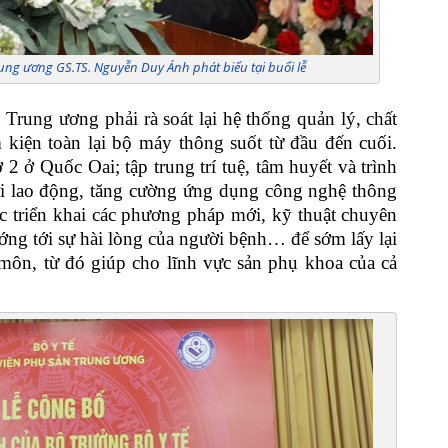
- B
tin 
- Ô
ng ương GS.TS. Nguyễn Duy Ánh phát biểu tại buổi lễ
Tru
- Ô
Trung ương phải rà soát lại hệ thống quản lý, chất
số: 
m kiện toàn lại bộ máy thông suốt từ đầu đến cuối.
2 ở Quốc Oai; tập trung trí tuệ, tâm huyết và trình
i lao động, tăng cường ứng dụng công nghệ thông
ực triển khai các phương pháp mới, kỹ thuật chuyên
ớng tới sự hài lòng của người bệnh… để sớm lấy lại
 môn, từ đó giúp cho lĩnh vực sản phụ khoa của cả