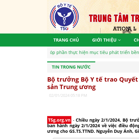
TRANG CHỦ
GIỚI THIỆU
C
thực hiện mục tiêu phát triển bền vững, vì một tương lai tươi sá
TIN TRONG NƯỚC
Bộ trưởng Bộ Y tế trao Quyế
sản Trung ương
02/01/2024 05:18 PM
T5g.org.vn
-
Chiều ngày 2/1/2024, Bộ trư
ban hành ngày 2/1/2024 về việc điều độ
ương cho GS.TS.TTND. Nguyễn Duy Ánh, Gi