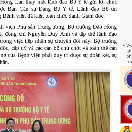
o Hồng Lan thay mặt lãnh đạo Bộ Y tế gửi lời chúc
c Ban Cán sự Đảng Bộ Y tế, Lãnh đạo Bộ tín
 Bệnh viện đã kiện toàn chức danh Giám đốc.
nh viện Phụ sản Trung ương, Bộ trưởng Đào Hồng
i, đồng chí Nguyễn Duy Ánh và tập thể lãnh đạo
V/
trong việc tiếp nhận sự chuyển đổi này. Bộ trưởng
tả
đốc, cấp uỷ và các cán bộ chủ chốt và toàn thể cán
ph
ng của Bệnh viện phải duy trì được sự đoàn kết, sự
tr
dụ
hăn.
Qu
ph
tr
Tr
mẹ
Về
th
"N
nă
Qu
nh