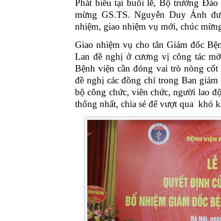
Phát biểu tại buổi lễ, Bộ trưởng Đà
mừng GS.TS. Nguyễn Duy Ánh đượ
nhiệm, giao nhiệm vụ mới, chúc mừng
Giao nhiệm vụ cho tân Giám đốc Bệ
Lan đề nghị ở cương vị công tác mớ
Bệnh viện cần đóng vai trò nòng cốt 
đề nghị các đồng chí trong Ban giám 
bộ công chức, viên chức, người lao độ
thống nhất, chia sẻ để vượt qua khó k