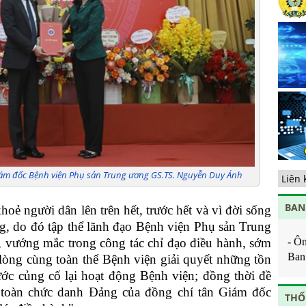
sà
ng
Ch
ho
Tă
ch
Bả
Ph
dự
qu
di
tế
Giám đốc Bệnh viện Phụ sản Trung ương GS.TS. Nguyễn Duy Ánh
Tă
cộ
Chịu
BAN
nắ
hoẻ người dân lên trên hết, trước hết và vì đời sống
ng, do đó tập thể lãnh đạo Bệnh viện Phụ sản Trung
Về
- Ô
ng
 vướng mắc trong công tác chỉ đạo điều hành, sớm
Ban 
hạ
lòng cùng toàn thể Bệnh viện giải quyết những tồn
Ban 
ước củng cố lại hoạt động Bệnh viện; đồng thời đề
- Ô
toàn chức danh Đảng của đồng chí tân Giám đốc
THỐ
tâm