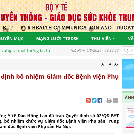
HUYÊN MỤC
MẠNG LƯỚI TTGDSK
THƯ VIỆN
VĂ
ng
Thứ Năm, 6/8/2026 - 08:32:24
A+
A
A-
t định bổ nhiệm Giám đốc Bệnh viện Phụ
ẢNH
|
ởng Y tế Đào Hồng Lan đã trao Quyết định số 02/QĐ-BYT
ng, bổ nhiệm chức vụ Giám đốc Bệnh viện Phụ sản Trung
ám đốc Bệnh viện Phụ sản Hà Nội.