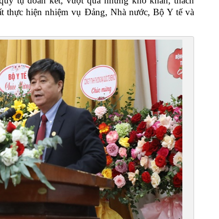
 quy tụ đoàn kết, vượt qua những khó khăn, thách
hất thực hiện nhiệm vụ Đảng, Nhà nước, Bộ Y tế và