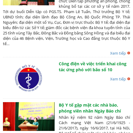
chức Diễn tập phương án phòng, chống
khủng bố tại các cơ sở y tế năm 2017.
Tới dự buổi Diễn tập có PGS.TS. Phạm Lê Tuấn, Thứ trưởng Bộ Y tế;
UBND tỉnh; đại diện lãnh đạo Bộ Công An, Bộ Quốc Phòng TP. Thái
Nguyên; đại diện một số Vụ, Cục, Đơn vị trực thuộc Bộ Y tế; đại diện đại
biểu đến từ các Sở Y tế; giám đốc các bệnh viện đa khoa tuyến tỉnh của
25 tỉnh vùng Tây Bắc, Đông Bắc và Đồng bằng Sông Hồng và đại biểu đại
diện của 46 Bệnh viện, Viện, Trường học và Cao đẳng trực thuộc Bộ Y
tế…
Xem tiếp
Công điện về việc triển khai công
tác ứng phó với bão số 10
Xem tiếp
Bộ Y tế gặp mặt các nhà báo,
phóng viên nhân Ngày Báo chí
Cách mạng Việt Nam
Nhân kỷ niệm 92 năm Ngày Báo chí
Cách mạng Việt Nam (21/6/1925 -
21/6/2017), ngày 16/6/2017, tại Hà Nội,