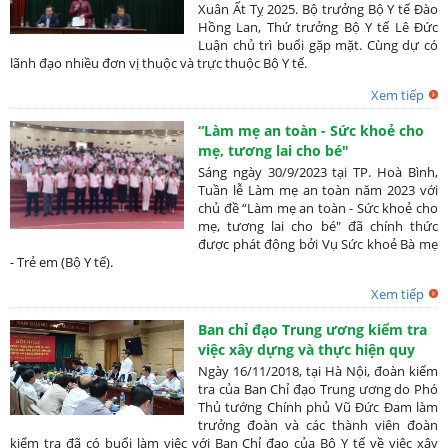
Xuân Ất Tỵ 2025. Bộ trưởng Bộ Y tế Đào
Hồng Lan, Thứ trưởng Bộ Y tế Lê Đức
Luận chủ trì buổi gặp mặt. Cùng dự có
lãnh đạo nhiều đơn vị thuộc và trực thuộc Bộ Y tế.
Xem tiếp
“Làm mẹ an toàn - Sức khoẻ cho
mẹ, tương lai cho bé"
Sáng ngày 30/9/2023 tại TP. Hoà Bình,
Tuần lễ Làm mẹ an toàn năm 2023 với
chủ đề “Làm mẹ an toàn - Sức khoẻ cho
mẹ, tương lai cho bé" đã chính thức
được phát động bởi Vụ Sức khoẻ Bà mẹ
- Trẻ em (Bộ Y tế).
Xem tiếp
Ban chỉ đạo Trung ương kiểm tra
việc xây dựng và thực hiện quy
chế dân chủ ở cơ sở tại Bộ Y tế
Ngày 16/11/2018, tại Hà Nội, đoàn kiểm
tra của Ban Chỉ đạo Trung ương do Phó
Thủ tướng Chính phủ Vũ Đức Đam làm
trưởng đoàn và các thành viên đoàn
kiểm tra đã có buổi làm việc với Ban Chỉ đạo của Bộ Y tế về việc xây