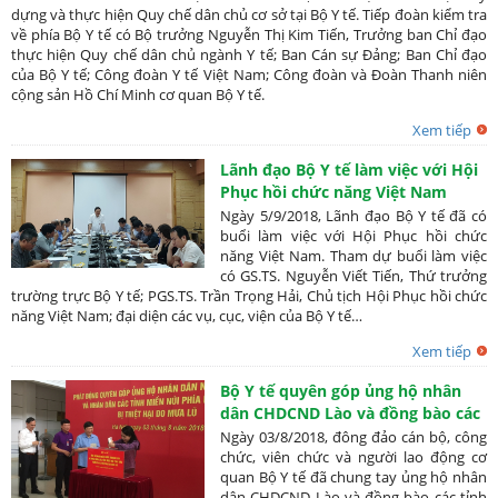
dựng và thực hiện Quy chế dân chủ cơ sở tại Bộ Y tế. Tiếp đoàn kiểm tra
về phía Bộ Y tế có Bộ trưởng Nguyễn Thị Kim Tiến, Trưởng ban Chỉ đạo
thực hiện Quy chế dân chủ ngành Y tế; Ban Cán sự Đảng; Ban Chỉ đạo
của Bộ Y tế; Công đoàn Y tế Việt Nam; Công đoàn và Đoàn Thanh niên
cộng sản Hồ Chí Minh cơ quan Bộ Y tế.
Xem tiếp
Lãnh đạo Bộ Y tế làm việc với Hội
Phục hồi chức năng Việt Nam
Ngày 5/9/2018, Lãnh đạo Bộ Y tế đã có
buổi làm việc với Hội Phục hồi chức
năng Việt Nam. Tham dự buổi làm việc
có GS.TS. Nguyễn Viết Tiến, Thứ trưởng
trường trực Bộ Y tế; PGS.TS. Trần Trọng Hải, Chủ tịch Hội Phục hồi chức
năng Việt Nam; đại diện các vụ, cục, viện của Bộ Y tế…
Xem tiếp
Bộ Y tế quyên góp ủng hộ nhân
dân CHDCND Lào và đồng bào các
tỉnh miền núi phía Bắc bị thiệt hại
Ngày 03/8/2018, đông đảo cán bộ, công
do mưa lũ
chức, viên chức và người lao động cơ
quan Bộ Y tế đã chung tay ủng hộ nhân
dân CHDCND Lào và đồng bào các tỉnh