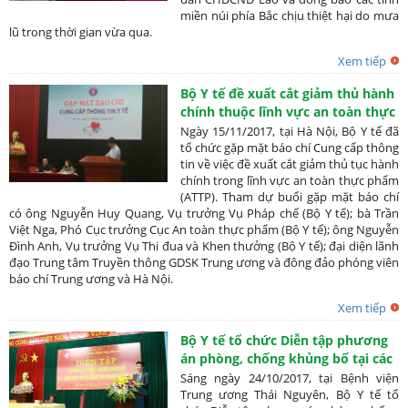
miền núi phía Bắc chịu thiệt hại do mưa
lũ trong thời gian vừa qua.
Xem tiếp
Bộ Y tế đề xuất cắt giảm thủ hành
chính thuộc lĩnh vực an toàn thực
phẩm
Ngày 15/11/2017, tại Hà Nội, Bộ Y tế đã
tổ chức gặp mặt báo chí Cung cấp thông
tin về việc đề xuất cắt giảm thủ tục hành
chính trong lĩnh vực an toàn thực phẩm
(ATTP). Tham dự buổi gặp mặt báo chí
có ông Nguyễn Huy Quang, Vụ trưởng Vụ Pháp chế (Bộ Y tế); bà Trần
Việt Nga, Phó Cục trưởng Cục An toàn thực phẩm (Bộ Y tế); ông Nguyễn
Đình Anh, Vụ trưởng Vụ Thi đua và Khen thưởng (Bộ Y tế); đại diện lãnh
đạo Trung tâm Truyền thông GDSK Trung ương và đông đảo phóng viên
báo chí Trung ương và Hà Nội.
Xem tiếp
Bộ Y tế tổ chức Diễn tập phương
án phòng, chống khủng bố tại các
cơ sở y tế năm 2017
Sáng ngày 24/10/2017, tại Bệnh viện
Trung ương Thái Nguyên, Bộ Y tế tổ