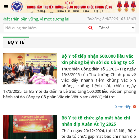
triển bền vững, vì một tương lai tươi sáng
Thứ Bảy, 8/8/2026 - 01:18:43
BỘ Y TẾ
Bộ Y tế tiếp nhận 500.000 liều vắc
xin phòng bệnh sởi do Công ty Cổ
phần Vắc xin Việt Nam trao tặng
Thực hiện Công điện số 23/CĐ–TTg ngày
15/3/2025 của Thủ tướng Chính phủ về
việc đẩy nhanh tiêm chủng vắc xin
phòng, chống bệnh sởi, chiều ngày
17/3/2025, tại Bộ Y tế đã diễn ra Lễ trao tặng 500.000 liều vắc xin phòng
bệnh sởi do Công ty Cổ phần Vắc xin Việt Nam (VNVC) tài trợ.
Xem tiếp
Bộ Y tế tổ chức gặp mặt báo chí
nhân dịp Xuân Ất Tỵ 2025
Chiều ngày 20/12/2024, tại Hà Nội, Bộ Y
tế đã tổ chức gặp mặt báo chí nhân dịp