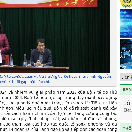
sà
ng
Ch
ho
Tă
ch
Bả
Ph
dự
qu
di
tế
Bộ Y tế Lê Đức Luận và Vụ trưởng Vụ Kế hoạch Tài chính Nguyễn
Tă
hủ trì buổi gặp mặt báo chí.
cộ
Chịu
nắ
BAN
2024 và nhiệm vụ, giải pháp năm 2025 của Bộ Y tế do Thứ
Về
g năm 2024, Bộ Y tế tiếp tục tập trung đẩy mạnh xây dựng,
- Ô
ng
ng lực quản lý nhà nước trong lĩnh vực y tế; Tiếp tục kiện
Ban 
hạ
h gọn, hiệu lực, hiệu quả; Bộ Y tế đã rà soát, đánh giá, xây
Ban 
c cải cách hành chính của Bộ Y tế; Tăng cường công tác
c hiện các quy định pháp luật, văn bản chỉ đạo về phòng,
- Ô
ch cực tham gia các hợp tác quốc tế song phương và đa
tâm
THỐ
 chức 14 đoàn ra của Lãnh đạo Bộ và tiếp đón các đoàn công