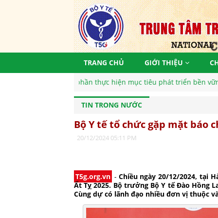
TRANG CHỦ
GIỚI THIỆU
C
c hiện mục tiêu phát triển bền vững, vì một tương lai tươi sáng
TIN TRONG NƯỚC
Bộ Y tế tổ chức gặp mặt báo c
20/12/2024 05:11 PM
T5g.org.vn
-
Chiều ngày 20/12/2024, tại H
Ất Tỵ 2025. Bộ trưởng Bộ Y tế Đào Hồng L
Cùng dự có lãnh đạo nhiều đơn vị thuộc và