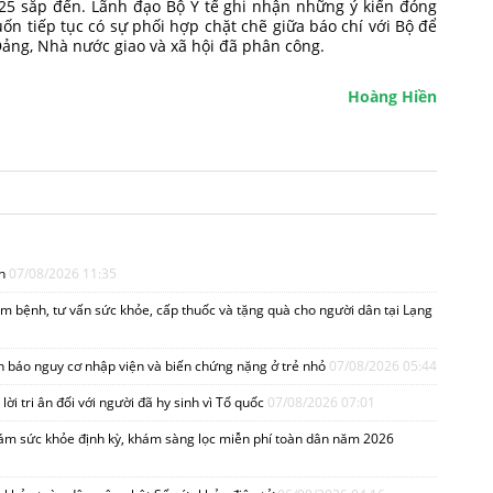
25 sắp đến. Lãnh đạo Bộ Y tế ghi nhận những ý kiến đóng
ốn tiếp tục có sự phối hợp chặt chẽ giữa báo chí với Bộ để
ảng, Nhà nước giao và xã hội đã phân công.
Hoàng Hiền
ển
07/08/2026 11:35
 bệnh, tư vấn sức khỏe, cấp thuốc và tặng quà cho người dân tại Lạng
h báo nguy cơ nhập viện và biến chứng nặng ở trẻ nhỏ
07/08/2026 05:44
lời tri ân đối với người đã hy sinh vì Tổ quốc
07/08/2026 07:01
hám sức khỏe định kỳ, khám sàng lọc miễn phí toàn dân năm 2026