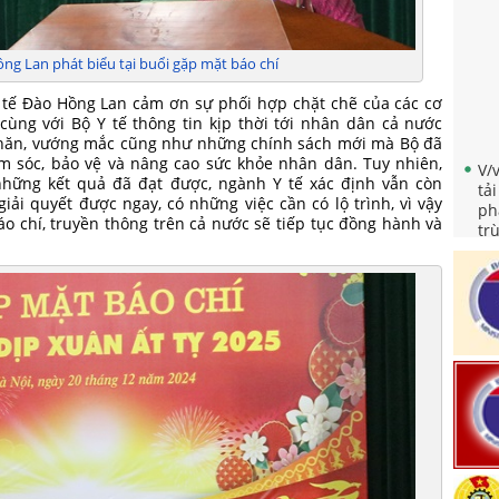
ng Lan phát biểu tại buổi gặp mặt báo chí
Y tế Đào Hồng Lan cảm ơn sự phối hợp chặt chẽ của các cơ
cùng với Bộ Y tế thông tin kịp thời tới nhân dân cả nước
khăn, vướng mắc cũng như những chính sách mới mà Bộ đã
V/
m sóc, bảo vệ và nâng cao sức khỏe nhân dân. Tuy nhiên,
tả
hững kết quả đã đạt được, ngành Y tế xác định vẫn còn
ph
iải quyết được ngay, có những việc cần có lộ trình, vì vậy
tr
áo chí, truyền thông trên cả nước sẽ tiếp tục đồng hành và
dụ
Qu
ph
tr
Tr
mẹ
Về
th
"N
nă
Qu
nh