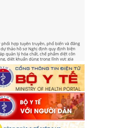
v phối hợp tuyên truyền, phổ biến và đăng
i dự thảo hồ sơ Nghị định quy định biện
áp quản lý hóa chất, chế phẩm diệt côn
ùng, diệt khuẩn dùng trong lĩnh vực gia
ng và y tế
yết định ban hành Thể lệ cuộc thi Sản
ẩm phát thanh, truyền hình về gương sáng
ong công tác phòng bệnh năm 2026
iển khai Tuần lễ thế giới nuôi con bằng sữa
 năm 2026
 việc triển khai hoạt động hưởng ứng "Ngày
ế giới phòng, chống mua bán người" và
gày toàn dân phòng, chống mua bán người"
m 2026
yết định Phê duyệt Kế hoạch triển khai
iệm vụ khám sức khoẻ định kỳ hoặc khám