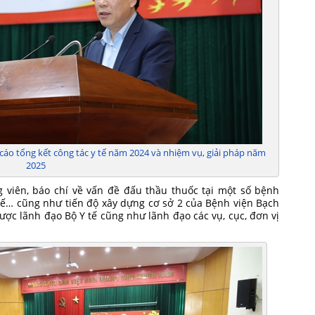
- B
tin 
- Ô
Tru
- Ô
số: 
cáo tổng kết công tác y tế năm 2024 và nhiệm vụ, giải pháp năm
2025
g viên, báo chí về vấn đề đấu thầu thuốc tại một số bệnh
 tế… cũng như tiến độ xây dựng cơ sở 2 của Bệnh viện Bạch
ợc lãnh đạo Bộ Y tế cũng như lãnh đạo các vụ, cục, đơn vị