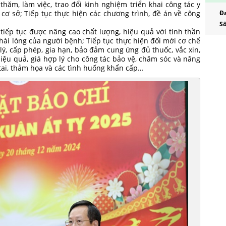
thăm, làm việc, trao đổi kinh nghiệm triển khai công tác y
- Ô
 cơ sở; Tiếp tục thực hiện các chương trình, đề án về công
Đa
tâm
Số
tiếp tục được nâng cao chất lượng, hiệu quả với tinh thần
- B
hài lòng của người bệnh; Tiếp tục thực hiện đối mới cơ chế
Tru
lý, cấp phép, gia hạn, bảo đảm cung ứng đủ thuốc, vắc xin,
, hiệu quả, giá hợp lý cho công tác bảo vệ, chăm sóc và nâng
- B
tai, thảm họa và các tình huống khẩn cấp…
viên
- B
Báo
- B
Báo
- Ô
- Bá
- B
Báo 
- Ô
- Bá