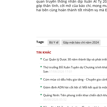
quan truyền thông nhân dịp Xuân Ất Tỵ 20
góp thân tình, cởi mở của báo chí, mong mu
hai bên cùng hoàn thành tốt nhiệm vụ mà Đ
Tags:
Bộ Y tế
Gặp mặt báo chí năm 2024
TIN KHÁC
Cục Quản lý Dược 30 năm thành lập và phát tri
Thứ trưởng Đỗ Xuân Tuyên dự Chương trình khám
Sơn
07/08/2026 17:01
Cúm mùa có dấu hiệu gia tăng - Chuyên gia cản
Giám định ADN hài cốt liệt sĩ: Mỗi kết quả là một 
Quảng Ninh: Tiên phong triển khai chiến dịch k
06/08/2026 05:52