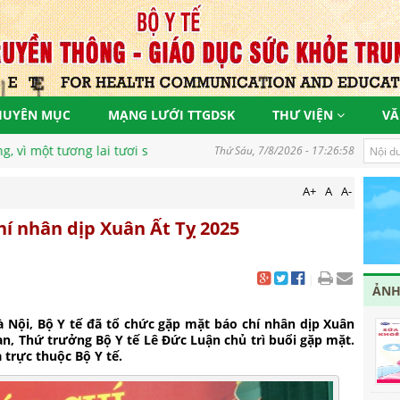
HUYÊN MỤC
MẠNG LƯỚI TTGDSK
THƯ VIỆN
VĂ
Thứ Sáu, 7/8/2026 - 17:27:00
A+
A
A-
hí nhân dịp Xuân Ất Tỵ 2025
|
ẢNH
à Nội, Bộ Y tế đã tổ chức gặp mặt báo chí nhân dịp Xuân
an, Thứ trưởng Bộ Y tế Lê Đức Luận chủ trì buổi gặp mặt.
 trực thuộc Bộ Y tế.