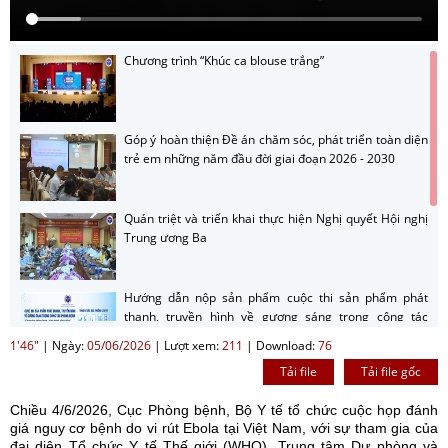
Chương trình “Khúc ca blouse trắng”
Góp ý hoàn thiện Đề án chăm sóc, phát triển toàn diện
trẻ em những năm đầu đời giai đoạn 2026 - 2030
Quán triệt và triển khai thực hiện Nghị quyết Hội nghị
Trung ương Ba
Hướng dẫn nộp sản phẩm cuộc thi sản phẩm phát
thanh, truyền hình về gương sáng trong công tác
phòng bệnh năm 2026
1'46"
|
Ngày:
05/06/2026
|
Lượt xem:
211
|
Download:
76
Tải file
Tải file gốc
Giới thiệu cuộc thi sản phẩm phát thanh, truyền hình
về gương sáng trong công tác phòng bệnh năm 2026
Chiều 4/6/2026, Cục Phòng bệnh, Bộ Y tế tổ chức cuộc họp đánh
giá nguy cơ bệnh do vi rút Ebola tại Việt Nam, với sự tham gia của
đại diện Tổ chức Y tế Thế giới (WHO), Trung tâm Dự phòng và