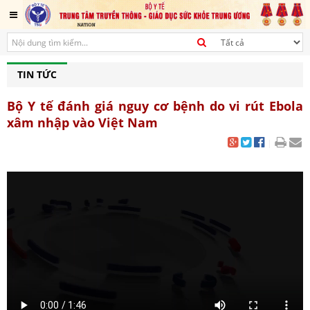
TIN TỨC
Bộ Y tế đánh giá nguy cơ bệnh do vi rút Ebola
xâm nhập vào Việt Nam
|