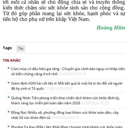
tới mỗi cá nhân sẽ chủ động chia sẻ và truyền thông
kiến thức chăm sóc sức khỏe sinh sản
cho cộng đồng.
Từ đó góp phần mang lại sức khỏe, hạnh phúc và sự
tiến bộ cho phụ nữ trên khắp Việt Nam.
Hoàng Hiền
Tags:
Tin
TIN KHÁC
Cúm mùa có dấu hiệu gia tăng - Chuyên gia cảnh báo nguy cơ nhập viện
và biến chứng nặng ở trẻ nhỏ
07/08/2026 05:44
Giám định ADN hài cốt liệt sĩ: Mỗi kết quả là một lời tri ân đối với người
đã hy sinh vì Tổ quốc
07/08/2026 02:51
Quảng Ninh: Tiên phong triển khai chiến dịch khám sức khỏe định kỳ,
khám sàng lọc miễn phí toàn dân năm 2026
06/08/2026 05:52
Đồng Nai: Nhiều xã, phường đồng loạt khám sức khỏe toàn dân, cập
nhật Sổ sức khỏe điện tử
06/08/2026 04:16
Phường Ea Kao (Đắk Lắk): Khởi động chương trình khám sức khỏe toàn