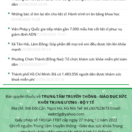
dân
05/08/2026 20:46
Những bác sĩ tìm lại tên cho liệt sĩ: Hành trình tri ân bằng khoa học
05/08/2026 10:28
Viện Pháp y Quốc gia tiếp nhận gần 7.000 mẫu hài cốt liệt sĩ phục vụ
giám định ADN
05/08/2026 10:37
Xã Tân Hải, Lâm Đồng: Góp phần để mọi trẻ em đều được lớn lên khỏe
mạnh
05/08/2026 09:14
Phường Chơn Thành (Đồng Nai): Tổ chức khám sức khỏe miễn phí toàn
dân
05/08/2026 05:17
Thành phố Hồ Chí Minh: Đã có 1.483.056 người dân được khám sức
khoẻ miễn phí
05/08/2026 05:16
Bản quyền thuộc về
TRUNG TÂM TRUYỀN THÔNG - GIÁO DỤC SỨC
KHỎE TRUNG ƯƠNG - BỘ Y TẾ
Địa chỉ: 366 Đội Cấn, Ngọc Hà, Hà Nội Tel: 84 2437623673 Email:
webt5g@yahoo.com
Giấy phép số 180/GP-TTĐT cấp ngày 27 tháng 12 năm 2022
Ghi rõ nguồn Trung tâm Truyền thông - Giáo dục sức khỏe Trung
ương hoặc http://t5g.org.vn khi phát hành lại thông tin