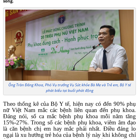
sống.
Ông Trần Đăng Khoa, Phó Vụ trưởng Vụ Sức khỏe Bà Mẹ và Trẻ em, Bộ Y tế
phát biểu tại buổi phát động
Theo thống kê của Bộ Y tế, hiện nay có đến 90% phụ
nữ Việt Nam
mắc các bệnh liên quan đến phụ khoa.
Đáng nói, số ca mắc bệnh phụ khoa mỗi năm tăng
15%-27%. Trong số các bệnh phụ khoa, viêm âm đạo
là căn bệnh chị em hay mắc phải nhất. Điều đáng lo
ngại là xu hướng trẻ hóa của bệnh lý này khi không chỉ