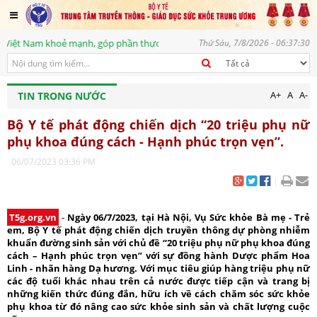
khoẻ mạnh, góp phần thực hiện mục tiêu phát triển bền vững, vì một tương
Thứ Sáu, 7/8/2026 - 06:37:31
A+
A
A-
TIN TRONG NƯỚC
Bộ Y tế phát động chiến dịch “20 triệu phụ nữ
phụ khoa đúng cách - Hạnh phúc trọn vẹn”.
06/07/2023 03:36 PM
|
T5g.org.vn
-
Ngày 06/7/2023, tại Hà Nội, Vụ Sức khỏe Bà mẹ - Trẻ
em, Bộ Y tế phát động chiến dịch truyền thông dự phòng nhiễm
khuẩn đường sinh sản với chủ đề “20 triệu phụ nữ phụ khoa đúng
cách – Hạnh phúc trọn vẹn” với sự đồng hành Dược phẩm Hoa
Linh - nhãn hàng Dạ hương. Với mục tiêu giúp hàng triệu phụ nữ
các độ tuổi khác nhau trên cả nước được tiếp cận và trang bị
những kiến thức đúng đắn, hữu ích về cách chăm sóc sức khỏe
phụ khoa từ đó nâng cao sức khỏe sinh sản và chất lượng cuộc