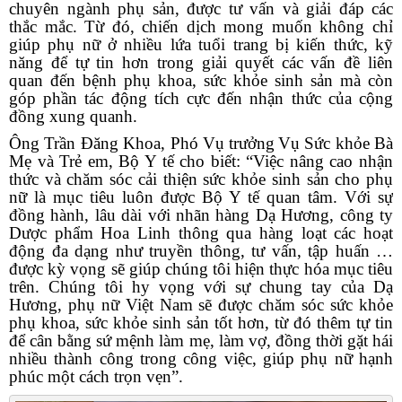
chuyên
ngành phụ sản, được tư vấn và giải đáp các
thắc mắc. Từ đó, chiến dịch mong muốn không chỉ
giúp phụ nữ ở nhiều lứa tuổi trang bị kiến thức, kỹ
năng để tự tin hơn trong giải quyết các vấn đề liên
quan đến bệnh phụ khoa
,
sức khỏe sinh sản mà còn
góp phần tác động tích cực đến nhận thức của cộng
đồng xung quanh.
Ông Trần Đăng Khoa, Phó Vụ trưởng
Vụ Sức khỏe Bà
Mẹ và Trẻ em, Bộ Y tế cho biết: “Việc nâng cao nhận
thức và chăm sóc cải thiện
sức khỏe sinh sản cho phụ
nữ là mục tiêu luôn được Bộ Y tế quan tâm. Với sự
đồng hành, lâu dài với nhãn hàng Dạ Hương, công ty
Dược phẩm Hoa Linh thông qua hàng loạt các hoạt
động đa dạng như truyền thông, tư vấn, tập huấn
…
được kỳ vọng sẽ giúp chúng tôi hiện thực hóa mục tiêu
trên. Chúng tôi hy vọng với sự chung tay của Dạ
Hương, phụ nữ Việt Nam sẽ được chăm sóc sức khỏe
phụ khoa, sức khỏe sinh sản
tốt hơn, từ đó thêm tự tin
để cân bằng sứ mệnh làm mẹ, làm vợ, đồng thời gặt hái
nhiều
thành công trong công việc, giúp phụ nữ hạnh
phúc một cách trọn vẹn”.