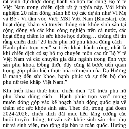
rất vinh dự được đồng hành và hợp tác cùng Bộ Y
t
ế
Việt Nam trong chiến dịch rất ý nghĩa này. Với kinh
nghiệm 20 năm đồng hành hỗ trợ các dự án như Vì Mẹ
và Bé - Vì tầm vóc Việt; MSI Việt Nam (Bluestar), các
hoạt động khám và truyền thông sức khỏe sinh sản tại
cộng đồng và các khu công nghiệp trên cả nước, các
hoạt động chăm lo sức khỏe học đường… chúng tôi tin
rằng chiến dịch “20 triệu phụ nữ phụ khoa đúng cách –
Hạnh phúc trọn vẹn” sẽ triển khai thành công, nhất là
khi chiến dịch có sự hỗ trợ chuyên môn cao từ Bộ Y
t
ế
Việt Nam và các chuyên gia đầu ngành trong lĩnh vực
sản phụ khoa. Đồng thời, đây cũng là bước tiến quan
trọng góp phần hiện thực hóa sứ mệnh của Dạ Hương
là mang đến sức khỏe, hạnh phúc và sự tiến bộ cho
phụ nữ trên khắp Việt Nam.”
Khi triển khai thực hiện, chiến dịch “20 triệu phụ nữ
phụ khoa đúng cách - Hạnh phúc trọn vẹn” mong
muốn đóng góp vào kế hoạch hành động quốc gia về
chăm sóc sức khỏe sinh sản. Theo đó, trong giai đoạn
2024-2026, chiến dịch đặt mục tiêu tăng cường các
buổi truyền thông, tư vấn sức khỏe sinh sản cho phụ
nữ và sinh viên, mở rộng địa bàn
ra toàn quốc. Hướng