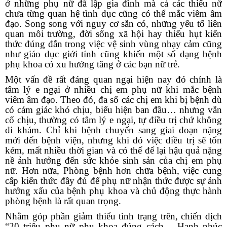
ở
những phụ nữ đã lập gia đình mà cả các thiếu nữ
chưa từng quan hệ tình dục cũng có thể mắc viêm âm
đạo. Song song với nguy cơ sẵn có, những yếu tố liên
quan môi trường, đời sống xã hội hay thiếu hụt kiến
thức đúng đắn trong việc vệ sinh vùng nhạy cảm cũng
như giáo dục giới tính cũng khiến một số dạng bệnh
phụ khoa
có xu hướng tăng ở các bạn nữ trẻ.
Một vấn đề rất đáng quan ngại hiện nay đó chính là
tâm lý e ngại ở nhiều chị em phụ nữ khi mắc bệnh
viêm âm đạo. Theo đó, đa số các
chị em khi bị bệnh dù
có cảm giác khó chịu
,
biểu hiện ban đầu
…
nhưng vẫn
cố chịu, thường có tâm lý e ngại, tự điều trị chứ không
đi khám. Chỉ khi bệnh chuyển sang giai đoạn nặng
mới đến bệnh
viện, nhưng khi đó việc điều trị sẽ tốn
kém
,
mất nhiều thời gian và có thế để lại hậu quả nặng
nề ảnh hưởng đến sức khỏe sinh sản của chị em phụ
nữ.
Hơn nữa, Phòng bệnh hơn chữa bệnh, việc cung
cấp kiến thức đầy đủ để phụ nữ nhận thức được sự ảnh
hưởng xấu của bệnh phụ khoa và chủ động thực hành
phòng bệnh là rất quan trọng.
Nhằm góp phần giảm thiểu tình trạng trên, chiến dịch
“20 triệu phụ nữ phụ khoa đúng cách – Hạnh phúc