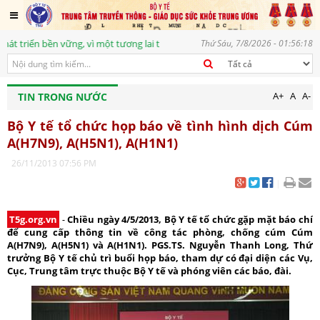
riển bền vững, vì một tương lai tươi sáng
Thứ Sáu, 7/8/2026 - 01:56:18
A+
A
A-
TIN TRONG NƯỚC
Bộ Y tế tổ chức họp báo về tình hình dịch Cúm
A(H7N9), A(H5N1), A(H1N1)
26/11/2013 07:56 PM
|
T5g.org.vn
-
Chiều ngày 4/5/2013, Bộ Y tế tổ chức gặp mặt báo chí
để cung cấp thông tin về công tác phòng, chống cúm Cúm
A(H7N9), A(H5N1) và A(H1N1). PGS.TS. Nguyễn Thanh Long, Thứ
trưởng Bộ Y tế chủ trì buổi họp báo, tham dự có đại diện các Vụ,
Cục, Trung tâm trực thuộc Bộ Y tế và phóng viên các báo, đài.