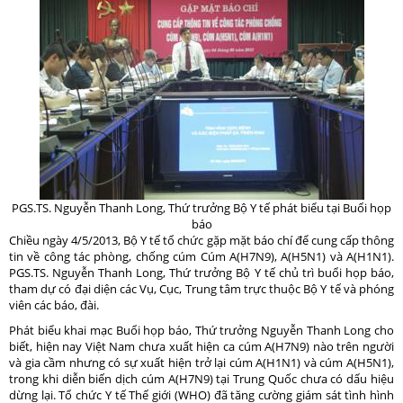
PGS.TS. Nguyễn Thanh Long, Thứ trưởng Bộ Y tế phát biểu tại Buổi họp
báo
Chiều ngày 4/5/2013, Bộ Y tế tổ chức gặp mặt báo chí để cung cấp thông
tin về công tác phòng, chống cúm Cúm A(H7N9), A(H5N1) và A(H1N1).
PGS.TS. Nguyễn Thanh Long, Thứ trưởng Bộ Y tế chủ trì buổi họp báo,
tham dự có đại diện các Vụ, Cục, Trung tâm trực thuộc Bộ Y tế và phóng
viên các báo, đài.
Phát biểu khai mạc Buổi họp báo, Thứ trưởng Nguyễn Thanh Long cho
biết, hiện nay Việt Nam chưa xuất hiện ca cúm A(H7N9) nào trên người
và gia cầm nhưng có sự xuất hiện trở lại cúm A(H1N1) và cúm A(H5N1),
trong khi diễn biến dịch cúm A(H7N9) tại Trung Quốc chưa có dấu hiệu
dừng lại. Tổ chức Y tế Thế giới (WHO) đã tăng cường giám sát tình hình