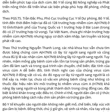
diễn biễn phức tạp của dịch cúm. Bộ Y tế cùng Bộ Nông nghiệp và Phát
triển nông thôn đã triển khai các biện pháp phù hợp để phòng, chống
dịch.
Theo PGS.TS. Trần Đắc Phu, Phó Cục trưởng Cục Y tế Dự phòng, Bộ Y tế,
tính đến thời điểm hiện tại đã có 128 trường hợp nhiễm cúm A(H7N9) ở
10 tỉnh/thành phố của Trung Quốc và 1 trường hợp ở Đài Loan (trong
đó có 27 trường hợp tử vong). Tại Việt Nam, chưa ghi nhận trường hợp
nhiễm cúm A(H7N9) nhưng nguy cơ dịch xâm nhập, lan truyền và bùng
phát rất cao.
Theo Thứ trưởng Nguyễn Thanh Long, các nhà khoa học vẫn chưa tìm
được bằng chứng cúm A(H7N9) có lây từ người sang người và cũng
chưa đủ lý lẽ xác nhận cúm A(H7N9) không lây từ người sang người. Tuy
nhiên, mầm mống gây bệnh cúm vẫn tồn tại trong sản phẩm, trứng gia
cầm đã làm sạch và trong quá trình vận chuyển, chế biến; đặc tính của
virus cúm A dễ biến đổi, tính thích nghi cao của chủng virus cúm
A(H7N9) ở động vật có vú, do đó nguy cơ lây từ người sang người là có
thể xảy ra. Hiện tại, chưa có vắc-xin phòng bệnh cũng như không có
thuốc đặc hiệu nên khi môi trường bị nhiễm virus cúm A (H7N9) khả
năng lây sang người và bùng phát thành dịch trong cộng đồng cao, đặc
biệt là khó khăn trong việc điều trị. Chính vì thế, người dân cần có ý thức
phòng bệnh bằng cách nấu chín sản phẩm và trứng gia cầm.
Bộ Y tế khuyến cáo người dân không nên giết mổ, chế biến, tiếp xúc với
gia cầm bị bệnh. Đồng thời, chú ý giữ gìn, vệ sinh cá nhân, rửa tay với xà