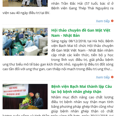
nhân Trần Đắc Hải (57 tuổi, bác sĩ ở
Bệnh viện Gang Thép Thái Nguyên) ra
viện sau 40 ngày điều trị tại BV.
Xem tiếp
Hội thảo chuyên đề Gan Mật Việt
Nam - Nhật Bản
Sáng ngày 08/12/2018, tại Hà Nội, Bệnh
viện Bạch Mai tổ chức Hội thảo chuyên
đề Gan Mật Việt Nam - Nhật Bản nhằm
cập nhật các kiến thức, tiến bộ y học
trong lĩnh vực điều trị, giải phẫu bệnh
ung thư biểu mô tế bào gan kích thước nhỏ, nguyên lý điều trị đốt sóng
cao tần đối với ung thư gan, can thiệp nội mạch trong điều trị ung thư…
Xem tiếp
Bệnh viện Bạch Mai thành lập Câu
lạc bộ bệnh nhân ghép thận
Nhằm mục đích nâng cao chất lượng
điều trị bệnh nhân suy thận mạn tính
bằng phương pháp ghép thận cũng như
giúp bệnh nhân ghép thận có chất
lượng cuộc sống và tinh thần ngày càng tốt hơn, ngày 30/11/2018, tại