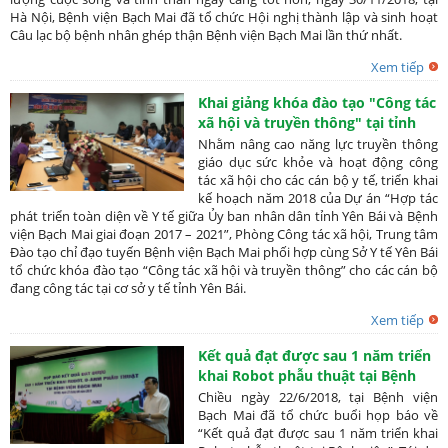
Hà Nội, Bệnh viện Bạch Mai đã tổ chức Hội nghị thành lập và sinh hoạt
Câu lạc bộ bệnh nhân ghép thận Bệnh viện Bạch Mai lần thứ nhất.
Xem tiếp
Khai giảng khóa đào tạo "Công tác
xã hội và truyền thông" tại tỉnh
Yên Bái
Nhằm nâng cao năng lực truyền thông
giáo dục sức khỏe và hoạt động công
tác xã hội cho các cán bộ y tế, triển khai
kế hoạch năm 2018 của Dự án “Hợp tác
phát triển toàn diện về Y tế giữa Ủy ban nhân dân tỉnh Yên Bái và Bệnh
viện Bạch Mai giai đoạn 2017 – 2021”, Phòng Công tác xã hội, Trung tâm
Đào tạo chỉ đạo tuyến Bệnh viện Bạch Mai phối hợp cùng Sở Y tế Yên Bái
tổ chức khóa đào tạo “Công tác xã hội và truyền thông” cho các cán bộ
đang công tác tại cơ sở y tế tỉnh Yên Bái.
Xem tiếp
Kết quả đạt được sau 1 năm triển
khai Robot phẫu thuật tại Bệnh
viện Bạch Mai
Chiều ngày 22/6/2018, tại Bệnh viện
Bạch Mai đã tổ chức buổi họp báo về
“Kết quả đạt được sau 1 năm triển khai