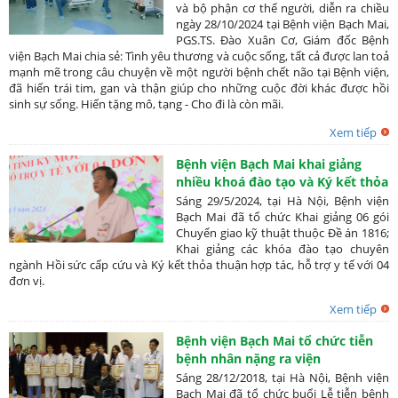
và bộ phận cơ thể người, diễn ra chiều
ngày 28/10/2024 tại Bệnh viện Bạch Mai,
PGS.TS. Đào Xuân Cơ, Giám đốc Bệnh
viện Bạch Mai chia sẻ: Tình yêu thương và cuộc sống, tất cả được lan toả
mạnh mẽ trong câu chuyện về một người bệnh chết não tại Bệnh viện,
đã hiến trái tim, gan và thận giúp cho những cuộc đời khác được hồi
sinh sự sống. Hiến tặng mô, tạng - Cho đi là còn mãi.
Xem tiếp
Bệnh viện Bạch Mai khai giảng
nhiều khoá đào tạo và Ký kết thỏa
thuận hợp tác, hỗ trợ y tế với
Sáng 29/5/2024, tại Hà Nội, Bệnh viện
nhiều đơn vị y tế
Bạch Mai đã tổ chức Khai giảng 06 gói
Chuyển giao kỹ thuật thuộc Đề án 1816;
Khai giảng các khóa đào tạo chuyên
ngành Hồi sức cấp cứu và Ký kết thỏa thuận hợp tác, hỗ trợ y tế với 04
đơn vị.
Xem tiếp
Bệnh viện Bạch Mai tổ chức tiễn
bệnh nhân nặng ra viện
Sáng 28/12/2018, tại Hà Nội, Bệnh viện
Bạch Mai đã tổ chức buổi Lễ tiễn bệnh