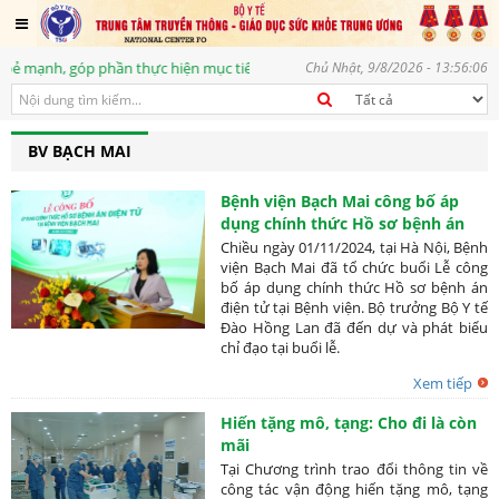
h, góp phần thực hiện mục tiêu phát triển bền vững, vì một tương lai tươ
Chủ Nhật, 9/8/2026 - 13:56:07
BV BẠCH MAI
Bệnh viện Bạch Mai công bố áp
dụng chính thức Hồ sơ bệnh án
điện tử
Chiều ngày 01/11/2024, tại Hà Nội, Bệnh
viện Bạch Mai đã tổ chức buổi Lễ công
bố áp dụng chính thức Hồ sơ bệnh án
điện tử tại Bệnh viện. Bộ trưởng Bộ Y tế
Đào Hồng Lan đã đến dự và phát biểu
chỉ đạo tại buổi lễ.
Xem tiếp
Hiến tặng mô, tạng: Cho đi là còn
mãi
Tại Chương trình trao đổi thông tin về
công tác vận động hiến tặng mô, tạng