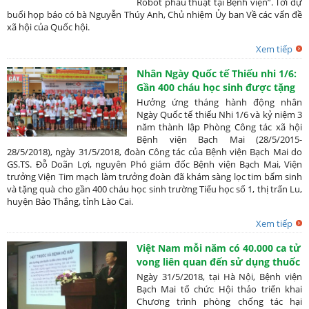
Robot phẫu thuật tại Bệnh viện”. Tới dự
buổi họp báo có bà Nguyễn Thúy Anh, Chủ nhiệm Ủy ban Về các vấn đề
xã hội của Quốc hội.
Xem tiếp
Nhân Ngày Quốc tế Thiếu nhi 1/6:
Gần 400 cháu học sinh được tặng
quà và khám sàng lọc tim bẩm
Hưởng ứng tháng hành động nhân
sinh
Ngày Quốc tế thiếu Nhi 1/6 và kỷ niệm 3
năm thành lập Phòng Công tác xã hội
Bệnh viện Bạch Mai (28/5/2015-
28/5/2018), ngày 31/5/2018, đoàn Công tác của Bệnh viện Bạch Mai do
GS.TS. Đỗ Doãn Lợi, nguyên Phó giám đốc Bệnh viện Bạch Mai, Viện
trưởng Viện Tim mạch làm trưởng đoàn đã khám sàng lọc tim bẩm sinh
và tặng quà cho gần 400 cháu học sinh trường Tiểu học số 1, thị trấn Lu,
huyện Bảo Thắng, tỉnh Lào Cai.
Xem tiếp
Việt Nam mỗi năm có 40.000 ca tử
vong liên quan đến sử dụng thuốc
lá
Ngày 31/5/2018, tại Hà Nội, Bệnh viện
Bạch Mai tổ chức Hội thảo triển khai
Chương trình phòng chống tác hại