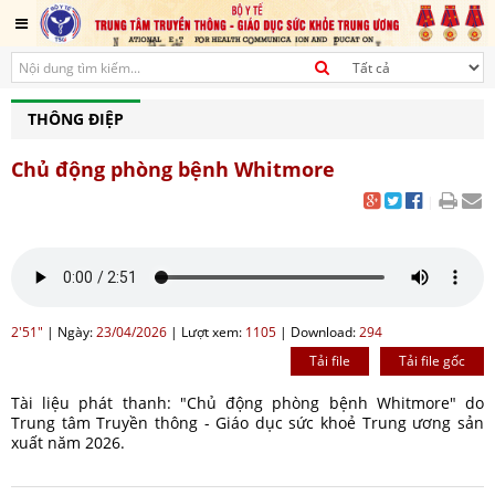
THÔNG ĐIỆP
Chủ động phòng bệnh Whitmore
|
2'51"
|
Ngày:
23/04/2026
|
Lượt xem:
1105
|
Download:
294
Tải file
Tải file gốc
Tài liệu phát thanh: "Chủ động phòng bệnh Whitmore" do
Trung tâm Truyền thông - Giáo dục sức khoẻ Trung ương sản
xuất năm 2026.