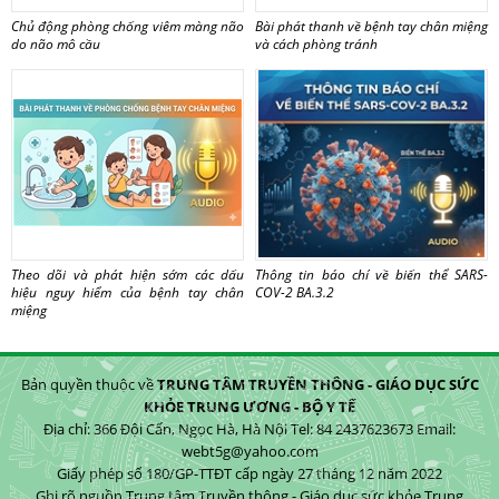
Chủ động phòng chống viêm màng não
Bài phát thanh về bệnh tay chân miệng
do não mô cầu
và cách phòng tránh
Theo dõi và phát hiện sớm các dấu
Thông tin báo chí về biến thể SARS-
hiệu nguy hiểm của bệnh tay chân
COV-2 BA.3.2
miệng
Bản quyền thuộc về
TRUNG TÂM TRUYỀN THÔNG - GIÁO DỤC SỨC
KHỎE TRUNG ƯƠNG - BỘ Y TẾ
Địa chỉ: 366 Đội Cấn, Ngọc Hà, Hà Nội Tel: 84 2437623673 Email:
webt5g@yahoo.com
Giấy phép số 180/GP-TTĐT cấp ngày 27 tháng 12 năm 2022
Ghi rõ nguồn Trung tâm Truyền thông - Giáo dục sức khỏe Trung