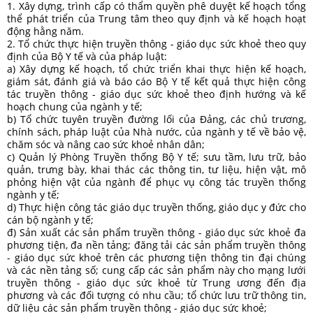
1. Xây dựng, trình cấp có thẩm quyền phê duyệt kế hoạch tổng
thể phát triển của Trung tâm theo quy định và kế hoạch hoạt
động hằng năm.
2. Tổ chức thực hiện truyền thông - giáo dục sức khoẻ theo quy
định của Bộ Y tế và của pháp luật:
a) Xây dựng kế hoạch, tổ chức triển khai thực hiện kế hoạch,
giám sát, đánh giá và báo cáo Bộ Y tế kết quả thực hiện công
tác truyền thông - giáo dục sức khoẻ theo định hướng và kế
hoạch chung của ngành y tế;
b) Tổ chức tuyên truyền đường lối của Đảng, các chủ trương,
chính sách, pháp luật của Nhà nước, của ngành y tế về bảo vệ,
chăm sóc và nâng cao sức khoẻ nhân dân;
c) Quản lý Phòng Truyền thống Bộ Y tế; sưu tầm, lưu trữ, bảo
quản, trưng bày, khai thác các thông tin, tư liệu, hiện vật, mô
phỏng hiện vật của ngành để phục vụ công tác truyền thống
ngành y tế;
d) Thực hiện công tác giáo dục truyền thống, giáo dục y đức cho
cán bộ ngành y tế;
đ) Sản xuất các sản phẩm truyền thông - giáo dục sức khoẻ đa
phương tiện, đa nền tảng; đăng tải các sản phẩm truyền thông
- giáo dục sức khoẻ trên các phương tiện thông tin đại chúng
và các nền tảng số; cung cấp các sản phẩm này cho mạng lưới
truyền thông - giáo dục sức khoẻ từ Trung ương đến địa
phương và các đối tượng có nhu cầu; tổ chức lưu trữ thông tin,
dữ liệu các sản phẩm truyền thông - giáo dục sức khoẻ;