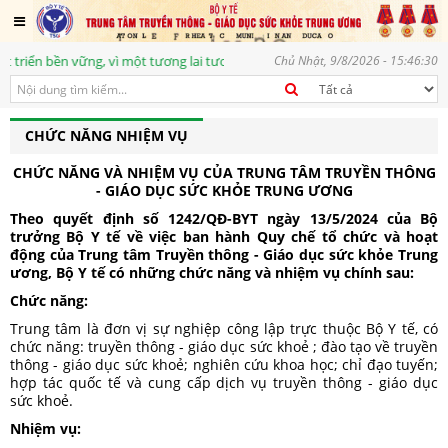
n bền vững, vì một tương lai tươi sáng
Chủ Nhật, 9/8/2026 - 15:46:30
CHỨC NĂNG NHIỆM VỤ
CHỨC NĂNG VÀ NHIỆM VỤ CỦA TRUNG TÂM TRUYỀN THÔNG
- GIÁO DỤC SỨC KHỎE TRUNG ƯƠNG
Theo quyết định số 1242/QĐ-BYT ngày 13/5/2024 của Bộ
trưởng Bộ Y tế về việc ban hành Quy chế tổ chức và hoạt
động của Trung tâm Truyền thông - Giáo dục sức khỏe Trung
ương, Bộ Y tế có những chức năng và nhiệm vụ chính sau:
Chức năng:
Trung tâm là đơn vị sự nghiệp công lập trực thuộc Bộ Y tế, có
chức năng: truyền thông - giáo dục sức khoẻ ; đào tạo về truyền
thông - giáo dục sức khoẻ; nghiên cứu khoa học; chỉ đạo tuyến;
hợp tác quốc tế và cung cấp dịch vụ truyền thông - giáo dục
sức khoẻ.
Nhiệm vụ: