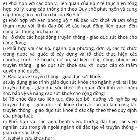
e) Phối hợp với các đơn vị liên quan của Bộ Y tế thực hiện tổng
hợp, xử lý, cung cấp thông tin theo Quy chế phát ngôn và cung
cấp thông tin cho báo chí của Bộ Y tế;
g) Phối hợp với Văn phòng Bộ Y tế, báo Sức khoẻ và Đời sống
tham mưu với lãnh đạo Bộ về các hoạt động liên quan đến
công tác thông tin, báo chí;
h) Tổ chức các hoạt động truyền thông - giáo dục sức khoẻ cho
cộng đồng;
i) Phối hợp với các Bộ, ngành, địa phương, đơn vị, các tổ chức
trong nước và quốc tế xây dựng và tổ chức thực hiện các
chương trình, kế hoạch, dự án, sự kiện cộng đồng, nhiệm vụ
truyền thông - giáo dục sức khoẻ sau khi được cấp có thẩm
quyền phê duyệt.
3. Đào tạo về truyền thông - giáo dục sức khoẻ:
a) Xây dựng giáo trình giáo dục sức khỏe cho ngành y tế, tài liệu
truyền thông - giáo dục sức khoẻ liên quan đến lĩnh vực chăm
sóc, bảo vệ và nâng cao sức khoẻ cho cộng đồng;
b) Tổ chức đào tạo liên tục, đào tạo bồi dưỡng về nghiệp vụ
truyền thông - giáo dục sức khoẻ cho các cán bộ làm công tác
truyền thông - giáo dục sức khoẻ ở các cấp theo theo quy định
của pháp luật;
c) Phối hợp với các viện, bệnh viện, trường đại học, các viện
nghiên cứu trong và ngoài ngành để đào tạo về truyền thông -
giáo dục sức khoẻ.
4. Nghiên cứu khoa học: