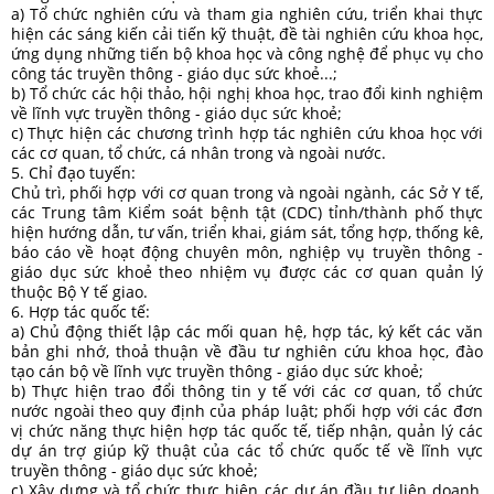
a) Tổ chức nghiên cứu và tham gia nghiên cứu, triển khai thực
hiện các sáng kiến cải tiến kỹ thuật, đề tài nghiên cứu khoa học,
ứng dụng những tiến bộ khoa học và công nghệ để phục vụ cho
công tác truyền thông - giáo dục sức khoẻ...;
b) Tổ chức các hội thảo, hội nghị khoa học, trao đổi kinh nghiệm
về lĩnh vực truyền thông - giáo dục sức khoẻ;
c) Thực hiện các chương trình hợp tác nghiên cứu khoa học với
các cơ quan, tổ chức, cá nhân trong và ngoài nước.
5. Chỉ đạo tuyến:
Chủ trì, phối hợp với cơ quan trong và ngoài ngành, các Sở Y tế,
các Trung tâm Kiểm soát bệnh tật (CDC) tỉnh/thành phố thực
hiện hướng dẫn, tư vấn, triển khai, giám sát, tổng hợp, thống kê,
báo cáo về hoạt động chuyên môn, nghiệp vụ truyền thông -
giáo dục sức khoẻ theo nhiệm vụ được các cơ quan quản lý
thuộc Bộ Y tế giao.
6. Hợp tác quốc tế:
a) Chủ động thiết lập các mối quan hệ, hợp tác, ký kết các văn
bản ghi nhớ, thoả thuận về đầu tư nghiên cứu khoa học, đào
tạo cán bộ về lĩnh vực truyền thông - giáo dục sức khoẻ;
b) Thực hiện trao đổi thông tin y tế với các cơ quan, tổ chức
nước ngoài theo quy định của pháp luật; phối hợp với các đơn
vị chức năng thực hiện hợp tác quốc tế, tiếp nhận, quản lý các
dự án trợ giúp kỹ thuật của các tổ chức quốc tế về lĩnh vực
truyền thông - giáo dục sức khoẻ;
c) Xây dựng và tổ chức thực hiện các dự án đầu tư liên doanh,