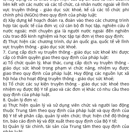
liên kết với các nước và các tổ chức, cá nhân nước ngoài về lĩnh
vực truyền thông - giáo dục sức khoẻ, kể cả các tổ chức phi
chính phủ (NGOs) theo quy định của pháp luật;
d) Xây dựng kế hoạch đoàn ra, đoàn vào theo các chương trình
hợp tác quốc tế của đơn vị; cử cán bộ đi học tập, nghiên cứu ở
nước ngoài; mời chuyên gia là người nước ngoài đến nghiên
cứu trao đổi kinh nghiệm và học tập tại đơn vị theo quy định;
đ) Thực hiện các chương trình, dự án quốc gia, quốc tế về lĩnh
vực truyền thông - giáo dục sức khoẻ.
7. Cung cấp dịch vụ truyền thông - giáo dục sức khoẻ khi được
cấp có thẩm quyền giao theo quy định của pháp luật:
a) Tổ chức quản lý, khai thác, cung cấp dịch vụ truyền thông -
giáo dục sức khoẻ trong phạm vi chức năng, nhiệm vụ được
giao theo quy định của pháp luật. Huy động các nguồn lực xã
hội hóa cho hoạt động truyền thông - giáo dục sức khoẻ;
b) Tổ chức các sự kiện truyền thông - giáo dục sức khoẻ theo
nhiệm vụ được Bộ Y tế giao và các đơn vị khác có nhu cầu theo
quy định của pháp luật.
8. Quản lý đơn vị:
a) Thực hiện quản lý và sử dụng viên chức và người lao động
thuộc Trung tâm theo quy định của pháp luật và quy định của
Bộ Y tế về phân cấp, quản lý viên chức; thực hiện chế độ thông
tin, báo cáo định kỳ và đột xuất theo quy định của Bộ Y tế;
b) Quản lý tài chính, tài sản của Trung tâm theo quy định của
pháp luật: