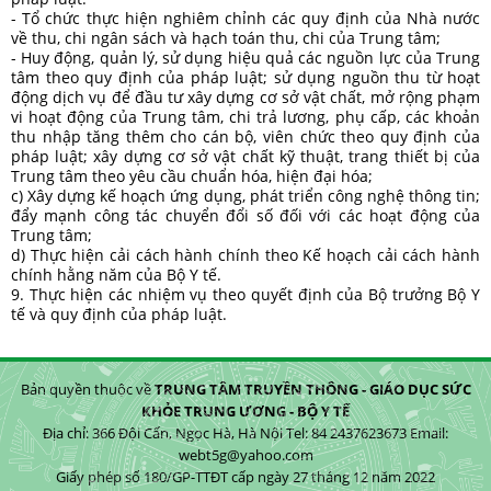
- Tổ chức thực hiện nghiêm chỉnh các quy định của Nhà nước
về thu, chi ngân sách và hạch toán thu, chi của Trung tâm;
- Huy động, quản lý, sử dụng hiệu quả các nguồn lực của Trung
tâm theo quy định của pháp luật; sử dụng nguồn thu từ hoạt
động dịch vụ để đầu tư xây dựng cơ sở vật chất, mở rộng phạm
vi hoạt động của Trung tâm, chi trả lương, phụ cấp, các khoản
thu nhập tăng thêm cho cán bộ, viên chức theo quy định của
pháp luật; xây dựng cơ sở vật chất kỹ thuật, trang thiết bị của
Trung tâm theo yêu cầu chuẩn hóa, hiện đại hóa;
c) Xây dựng kế hoạch ứng dụng, phát triển công nghệ thông tin;
đẩy mạnh công tác chuyển đổi số đối với các hoạt động của
Trung tâm;
d) Thực hiện cải cách hành chính theo Kế hoạch cải cách hành
chính hằng năm của Bộ Y tế.
9. Thực hiện các nhiệm vụ theo quyết định của Bộ trưởng Bộ Y
tế và quy định của pháp luật.
Bản quyền thuộc về
TRUNG TÂM TRUYỀN THÔNG - GIÁO DỤC SỨC
KHỎE TRUNG ƯƠNG - BỘ Y TẾ
Địa chỉ: 366 Đội Cấn, Ngọc Hà, Hà Nội Tel: 84 2437623673 Email:
webt5g@yahoo.com
Giấy phép số 180/GP-TTĐT cấp ngày 27 tháng 12 năm 2022