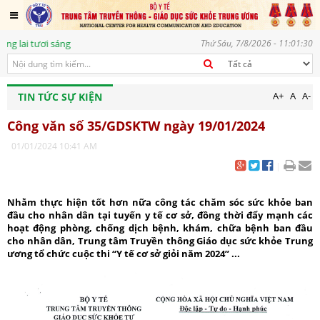
tươi sáng
Thứ Sáu, 7/8/2026 - 11:01:30
A+
A
A-
TIN TỨC SỰ KIỆN
Công văn số 35/GDSKTW ngày 19/01/2024
01/01/2024 10:41 AM
|
Nhằm thực hiện tốt hơn nữa công tác chăm sóc sức khỏe ban
đầu cho nhân dân tại tuyến y tế cơ sở, đồng thời đẩy mạnh các
hoạt động phòng, chống dịch bệnh, khám, chữa bệnh ban đầu
cho nhân dân, Trung tâm Truyền thông Giáo dục sức khỏe Trung
ương tổ chức cuộc thi “Y tế cơ sở giỏi năm 2024” ...