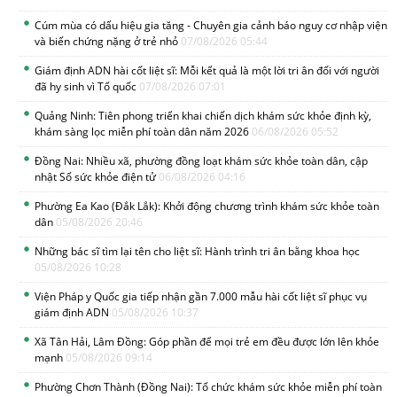
Cúm mùa có dấu hiệu gia tăng - Chuyên gia cảnh báo nguy cơ nhập viện
và biến chứng nặng ở trẻ nhỏ
07/08/2026 05:44
Giám định ADN hài cốt liệt sĩ: Mỗi kết quả là một lời tri ân đối với người
đã hy sinh vì Tổ quốc
07/08/2026 07:01
Quảng Ninh: Tiên phong triển khai chiến dịch khám sức khỏe định kỳ,
khám sàng lọc miễn phí toàn dân năm 2026
06/08/2026 05:52
Đồng Nai: Nhiều xã, phường đồng loạt khám sức khỏe toàn dân, cập
nhật Sổ sức khỏe điện tử
06/08/2026 04:16
Phường Ea Kao (Đắk Lắk): Khởi động chương trình khám sức khỏe toàn
dân
05/08/2026 20:46
Những bác sĩ tìm lại tên cho liệt sĩ: Hành trình tri ân bằng khoa học
05/08/2026 10:28
Viện Pháp y Quốc gia tiếp nhận gần 7.000 mẫu hài cốt liệt sĩ phục vụ
giám định ADN
05/08/2026 10:37
Xã Tân Hải, Lâm Đồng: Góp phần để mọi trẻ em đều được lớn lên khỏe
mạnh
05/08/2026 09:14
Phường Chơn Thành (Đồng Nai): Tổ chức khám sức khỏe miễn phí toàn