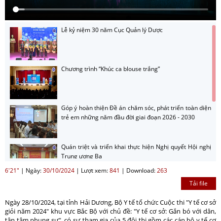
Lễ kỷ niệm 30 năm Cục Quản lý Dược
Chương trình “Khúc ca blouse trắng”
Góp ý hoàn thiện Đề án chăm sóc, phát triển toàn diện
trẻ em những năm đầu đời giai đoạn 2026 - 2030
Quán triệt và triển khai thực hiện Nghị quyết Hội nghị
Trung ương Ba
6'21"
|
Ngày:
30/10/2024
|
Lượt xem:
841
|
Download:
263
Tải file
Hướng dẫn nộp sản phẩm cuộc thi sản phẩm phát
thanh, truyền hình về gương sáng trong công tác
Ngày 28/10/2024, tại tỉnh Hải Dương, Bộ Y tế tổ chức Cuộc thi "Y tế cơ sở
phòng bệnh năm 2026
giỏi năm 2024" khu vực Bắc Bộ với chủ đề: "Y tế cơ sở: Gắn bó với dân,
tận tâm phụng sự", có sự tham gia của 5 đội thi gồm các cán bộ y tế cơ