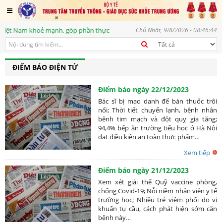
Nam khoẻ mạnh, góp phần thực hiện mục tiêu phát triển bền vững, vì một t
Chủ Nhật, 9/8/2026 - 08:46:44
ĐIỂM BÁO ĐIỆN TỬ
Điểm báo ngày 22/12/2023
Bác sĩ bị mạo danh để bán thuốc trôi
nổi; Thời tiết chuyển lạnh, bệnh nhân
bệnh tim mạch và đột quỵ gia tăng;
94,4% bếp ăn trường tiểu học ở Hà Nội
đạt điều kiện an toàn thực phẩm…
Xem tiếp
Điểm báo ngày 21/12/2023
Xem xét giải thể Quỹ vaccine phòng,
chống Covid-19; Nỗi niềm nhân viên y tế
trường học; Nhiều trẻ viêm phổi do vi
khuẩn tụ cầu, cách phát hiện sớm căn
bệnh này…