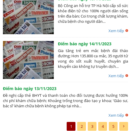
Bộ Công an hỗ trợ TP Hà Nội cấp sổ sức
khỏe điện tử cho 100% người dân sống
trên địa bàn; Coi trọng chất lượng khám,
chữa bệnh cho người dân…
Xem tiếp
Điểm báo ngày 14/11/2023
Gia tăng trẻ em mắc bệnh đái tháo
đường; Hơn 135.800 ca mắc, 35 người tử
vong do sốt xuất huyết, chuyên gia
khuyến cáo không tự truyền dịch…
Xem tiếp
Điểm báo ngày 13/11/2023
Đề nghị cấp thẻ BHYT và thanh toán cho đối tượng được hưởng 100%
chi phí khám chữa bệnh; Khoảng trống trong đào tạo y khoa; 'Giáo sư,
bác sĩ' khám chữa bệnh không phép tại nhà…
Xem tiếp
1
2
3
4
5