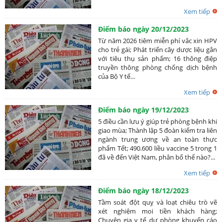
Xem tiếp
Điểm báo ngày 20/12/2023
Từ năm 2026 tiêm miễn phí vắc xin HPV
cho trẻ gái; Phát triển cây dược liệu gắn
với tiêu thụ sản phẩm; 16 thông điệp
truyền thông phòng chống dịch bệnh
của Bộ Y tế…
Xem tiếp
Điểm báo ngày 19/12/2023
5 điều cần lưu ý giúp trẻ phòng bệnh khi
giao mùa; Thành lập 5 đoàn kiểm tra liên
ngành trung ương về an toàn thực
phẩm Tết; 490.600 liều vaccine 5 trong 1
đã về đến Việt Nam, phân bổ thế nào?...
Xem tiếp
Điểm báo ngày 18/12/2023
Tầm soát đột quỵ và loạt chiêu trò vẽ
xét nghiệm moi tiền khách hàng;
Chuyên gia y tế dự phòng khuyến cáo