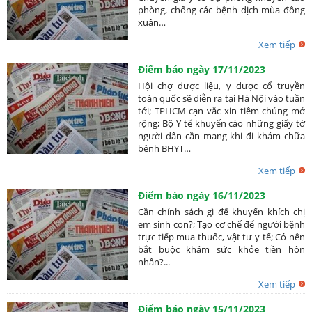
phòng, chống các bệnh dịch mùa đông
xuân…
Xem tiếp
Điểm báo ngày 17/11/2023
Hội chợ dược liệu, y dược cổ truyền
toàn quốc sẽ diễn ra tại Hà Nội vào tuần
tới; TPHCM cạn vắc xin tiêm chủng mở
rộng; Bộ Y tế khuyến cáo những giấy tờ
người dân cần mang khi đi khám chữa
bệnh BHYT…
Xem tiếp
Điểm báo ngày 16/11/2023
Cần chính sách gì để khuyến khích chị
em sinh con?; Tạo cơ chế để người bệnh
trực tiếp mua thuốc, vật tư y tế; Có nên
bắt buộc khám sức khỏe tiền hôn
nhân?...
Xem tiếp
Điểm báo ngày 15/11/2023