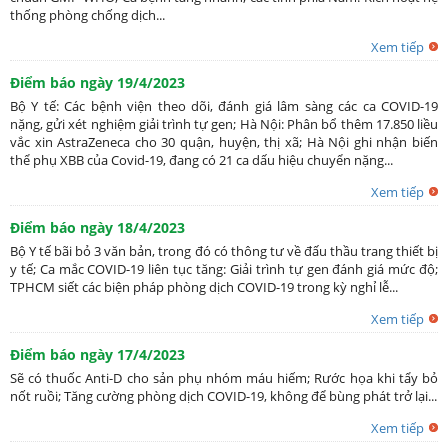
thống phòng chống dịch...
Xem tiếp
Điểm báo ngày 19/4/2023
Bộ Y tế: Các bệnh viện theo dõi, đánh giá lâm sàng các ca COVID-19
nặng, gửi xét nghiệm giải trình tự gen; Hà Nội: Phân bổ thêm 17.850 liều
vắc xin AstraZeneca cho 30 quận, huyện, thị xã; Hà Nội ghi nhận biến
thể phụ XBB của Covid-19, đang có 21 ca dấu hiệu chuyển nặng...
Xem tiếp
Điểm báo ngày 18/4/2023
Bộ Y tế bãi bỏ 3 văn bản, trong đó có thông tư về đấu thầu trang thiết bị
y tế; Ca mắc COVID-19 liên tục tăng: Giải trình tự gen đánh giá mức độ;
TPHCM siết các biện pháp phòng dịch COVID-19 trong kỳ nghỉ lễ...
Xem tiếp
Điểm báo ngày 17/4/2023
Sẽ có thuốc Anti-D cho sản phụ nhóm máu hiếm; Rước họa khi tẩy bỏ
nốt ruồi; Tăng cường phòng dịch COVID-19, không để bùng phát trở lại...
Xem tiếp