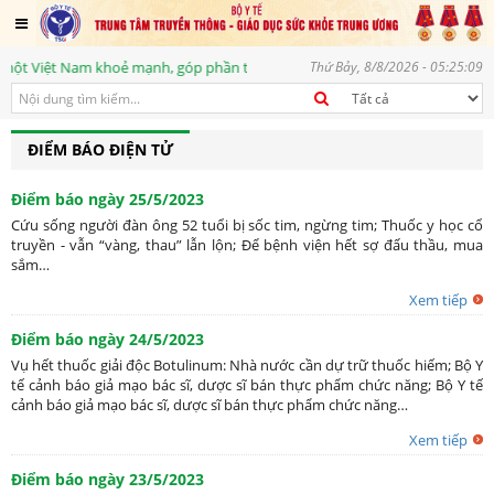
t Việt Nam khoẻ mạnh, góp phần thực hiện mục tiêu phát triển bền vững, vì
Thứ Bảy, 8/8/2026 - 05:25:09
ĐIỂM BÁO ĐIỆN TỬ
Điểm báo ngày 25/5/2023
Cứu sống người đàn ông 52 tuổi bị sốc tim, ngừng tim; Thuốc y học cổ
truyền - vẫn “vàng, thau” lẫn lộn; Để bệnh viện hết sợ đấu thầu, mua
sắm…
Xem tiếp
Điểm báo ngày 24/5/2023
Vụ hết thuốc giải độc Botulinum: Nhà nước cần dự trữ thuốc hiếm; Bộ Y
tế cảnh báo giả mạo bác sĩ, dược sĩ bán thực phẩm chức năng; Bộ Y tế
cảnh báo giả mạo bác sĩ, dược sĩ bán thực phẩm chức năng…
Xem tiếp
Điểm báo ngày 23/5/2023