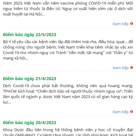
Năm 2023, Việt Nam vẫn tiêm vaccine phòng COVID-19 miễn phí; Mối
nguy hiểm từ thuốc lá điện tử; Nguy cơ xuất hiện sớm các ổ dịch sốt
xuất huyết tại Hà Nội…
Xem tiếp
Điểm báo ngày 22/5/2023
Bộ Y tế yêu cầu các bệnh viện lắp đặt thêm mái che, điều hòa, quạt... để
chống nóng cho người bệnh; Việt Nam triển khai tiêm nhắc lại vắc xin
Covid-19 cho nhóm nguy cơ; Tránh ''tiền mất, tật mang'' với ''thần y'' từ
mạng xã hội...
Xem tiếp
Điểm báo ngày 21/4/2023
Dịch Covid-19 chưa phải bất thường, không nên quá hoang mang;
TPHCM kích hoạt “Chiến dịch bảo vệ người thuộc nhóm nguy cơ”; Triển
lãm quốc tế ngành y, dược Việt Nam năm 2023 có số gian hàng cao kỷ
lục...
Xem tiếp
Điểm báo ngày 20/4/2023
Khoa Dược đầu tiên trong hệ thống bệnh viện y học cổ truyền đạt
chuẩn GMP-WHO; Ca bệnh tăng nhanh, các tỉnh phía Nam: Kích hoạt hệ