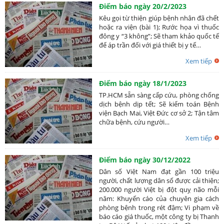
Điểm báo ngày 20/2/2023
Kêu gọi từ thiện giúp bệnh nhân đã chết
hoặc ra viện (bài 1); Rước họa vì thuốc
đông y “3 không”; Sẽ tham khảo quốc tế
để áp trần đối với giá thiết bị y tế…
Xem tiếp
Điểm báo ngày 18/1/2023
TP.HCM sẵn sàng cấp cứu, phòng chống
dịch bệnh dịp tết; Sẽ kiểm toán Bệnh
viện Bạch Mai, Việt Đức cơ sở 2; Tận tâm
chữa bệnh, cứu người…
Xem tiếp
Điểm báo ngày 30/12/2022
Dân số Việt Nam đạt gần 100 triệu
người, chất lượng dân số được cải thiện;
200.000 người Việt bị đột quỵ não mỗi
năm: Khuyến cáo của chuyên gia cách
phòng bệnh trong rét đậm; Vi phạm về
báo cáo giá thuốc, một công ty bị Thanh