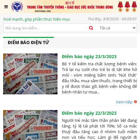
 mạnh, góp phần thực hiện mục tiêu phát triển bền vững, vì một tương lai
Thứ Bảy, 8/8/2026 - 06:09:02
ĐIỂM BÁO ĐIỆN TỬ
Điểm báo ngày 23/3/2023
Bộ Y tế kiểm tra chất lượng bệnh viện;
Trả lại nụ cười cho trẻ bị dị tật khe hở
môi - vòm miệng bẩm sinh; 'Nút thắt'
đấu thầu, mua sắm thuốc, trang thiết bị
y tế được tháo gỡ, bệnh viện không để
bệnh nhân tự mua…
Xem tiếp
Điểm báo ngày 22/3/2023
Người trẻ mắc tâm thần phân liệt đang
tăng, tỷ lệ tái phát tới 70%; Số ca mắc
thuỷ đậu tăng cao ở nhóm tuổi mầm
non và tiểu học; Làm gì để người đi