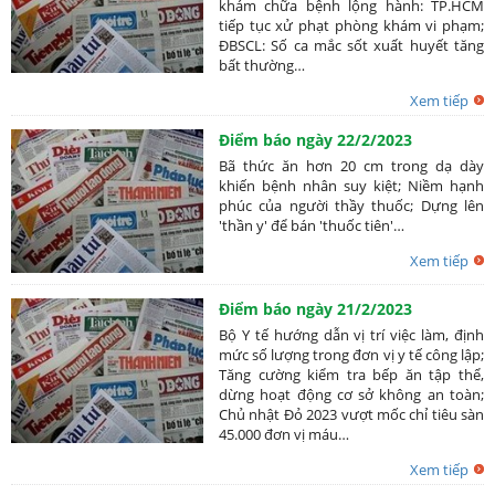
khám chữa bệnh lộng hành: TP.HCM
tiếp tục xử phạt phòng khám vi phạm;
ĐBSCL: Số ca mắc sốt xuất huyết tăng
bất thường…
Xem tiếp
Điểm báo ngày 22/2/2023
Bã thức ăn hơn 20 cm trong dạ dày
khiến bệnh nhân suy kiệt; Niềm hạnh
phúc của người thầy thuốc; Dựng lên
'thần y' để bán 'thuốc tiên'…
Xem tiếp
Điểm báo ngày 21/2/2023
Bộ Y tế hướng dẫn vị trí việc làm, định
mức số lượng trong đơn vị y tế công lập;
Tăng cường kiểm tra bếp ăn tập thể,
dừng hoạt động cơ sở không an toàn;
Chủ nhật Đỏ 2023 vượt mốc chỉ tiêu sàn
45.000 đơn vị máu…
Xem tiếp