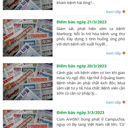
khám bệnh hài lòng?…
Xem tiếp
Điểm báo ngày 21/3/2023
Giám sát, phát hiện sớm ca bệnh
Marburg; Nỗi lo trẻ hóa bệnh ung thư
phổi; Xây dựng 3 tình huống ứng phó
với dịch bệnh sốt xuất huyết…
Xem tiếp
Điểm báo ngày 20/3/2023
Cảnh giác với bệnh viêm cơ tim khi giao
mùa; Vụ ngộ độc tập thể ở Quảng Nam:
Bệnh nhân ăn phải chất kịch độc; Mua
sắm vật tư y tế, hóa chất: Bệnh viện cần
sớm có căn cứ pháp lý…
Xem tiếp
Điểm báo ngày 3/3/2023
Cúm A/H5N1 bùng phát ở Campuchia,
nguy cơ lây sang Việt Nam rất lớn; 'Cò'