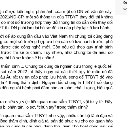
Báo
Đa
Số
- B
hận được kiến nghị, phản ánh của một số DN về vấn đề này.
8/2021/NĐ-CP, một số thông tin của TTBYT thay đổi thì không
Báo
n, có một số trường hợp thay đổi thông tin đó dẫn đến thay đổi
- Ô
T thì DN phải làm lại hồ sơ để xin cấp phép lại số lưu hành.
- Bá
 để áp dụng lần đầu vào Việt Nam thì chúng tôi cũng đang
- B
ng có một số trường hợp ưu tiên cấp số lưu hành trước, phù
n được các công nghệ mới. Còn nếu cứ theo quy trình bình
Báo 
rước thì sẽ bị chậm. Tuy nhiên, như chúng tôi đã nêu, do
- Ô
ày thì hồ sơ khác sẽ bị chậm!
- Bá
n thẩm định ... Chúng tôi cũng đã nghiên cứu thông lệ quốc tế,
 sát năm 2022 thì thấy ngay cả các thiết bị y tế mặc dù đã
- B
u Âu rất uy tín cấp phép lưu hành, song để TTBYT đó vào
tin 
ất là 4 tháng thẩm định. Nguyên tắc chung là TTBYT sử dụng
- Ô
 đến người bệnh phải đảm bảo an toàn, chất lượng, hiệu quả
Tru
ra nhiều vụ việc liên quan mua sắm TTBYT, vật tư y tế. Đây
- Ô
bị phân tán, lo sợ, “chùn tay” trong thẩm định?
số: 
liên quan mua sắm TTBYT như vậy, nhiều cán bộ lãnh đạo và
ồng thẩm định, định giá tài sản để phục vụ cho cơ quan bảo
n bộ cũng bị chi phối, dành thời gian cho hoạt động này để