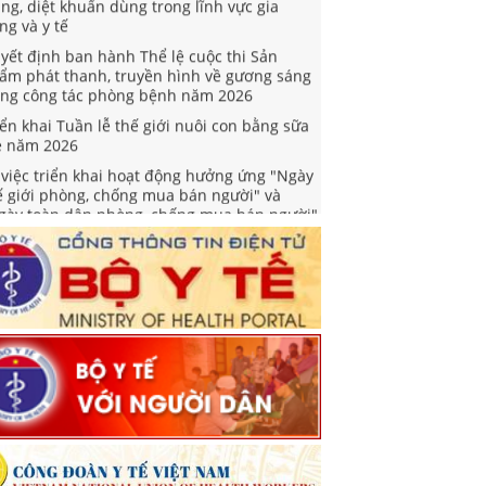
ng và y tế
yết định ban hành Thể lệ cuộc thi Sản
ẩm phát thanh, truyền hình về gương sáng
ong công tác phòng bệnh năm 2026
iển khai Tuần lễ thế giới nuôi con bằng sữa
 năm 2026
 việc triển khai hoạt động hưởng ứng "Ngày
ế giới phòng, chống mua bán người" và
gày toàn dân phòng, chống mua bán người"
m 2026
yết định Phê duyệt Kế hoạch triển khai
iệm vụ khám sức khoẻ định kỳ hoặc khám
ng lọc miễn phí ít nhất mỗi năm một lần cho
ười dân
ỉ thị về việc tổ chức khám sức khỏe định kỳ
ặc khám sàng lọc miễn phí cho người dân
ng cường công tác truyền thông phòng,
ống bệnh viêm não vi rút và viêm não Nhật
n
ối hợp tuyên truyền, phổ biến và đăng tải
 thảo hồ sơ Nghị định quy định biện pháp