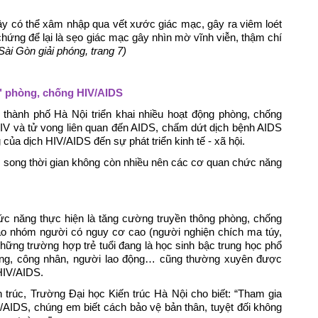
cây có thể xâm nhập qua vết xước giác mạc, gây ra viêm loét
i chứng để lại là sẹo giác mạc gây nhìn mờ vĩnh viễn, thậm chí
Sài Gòn giải phóng, trang 7)
" phòng, chống HIV/AIDS
thành phố Hà Nội triển khai nhiều hoạt động phòng, chống
V và tử vong liên quan đến AIDS, chấm dứt dịch bệnh AIDS
của dịch HIV/AIDS đến sự phát triển kinh tế - xã hội.
, song thời gian không còn nhiều nên các cơ quan chức năng
c năng thực hiện là tăng cường truyền thông phòng, chống
vào nhóm người có nguy cơ cao (người nghiện chích ma túy,
ững trường hợp trẻ tuổi đang là học sinh bậc trung học phổ
 đẳng, công nhân, người lao động… cũng thường xuyên được
 HIV/AIDS.
trúc, Trường Đại học Kiến trúc Hà Nội cho biết: “Tham gia
/AIDS, chúng em biết cách bảo vệ bản thân, tuyệt đối không