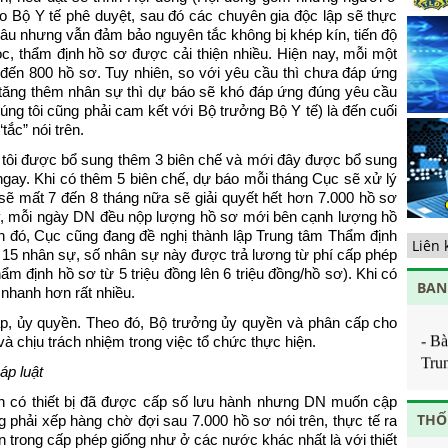
qu
o Bộ Y tế phê duyệt, sau đó các chuyên gia độc lập sẽ thực
di
âu nhưng vẫn đảm bảo nguyên tắc không bị khép kín, tiến độ
tế
 đọc, thẩm định hồ sơ được cải thiện nhiều. Hiện nay, mỗi một
Tă
 đến 800 hồ sơ. Tuy nhiên, so với yêu cầu thì chưa đáp ứng
cộ
tăng thêm nhân sự thì dự báo sẽ khó đáp ứng đúng yêu cầu
Chịu
nắ
ng tôi cũng phải cam kết với Bộ trưởng Bộ Y tế) là đến cuối
tắc” nói trên.
Về
- Ô
ng
Ban 
 tôi được bổ sung thêm 3 biên chế và mới đây được bổ sung
hạ
ngay. Khi có thêm 5 biên chế, dự báo mỗi tháng Cục sẽ xử lý
Ban 
ẽ mất 7 đến 8 tháng nữa sẽ giải quyết hết hơn 7.000 hồ sơ
- Ô
ày, mỗi ngày DN đều nộp lượng hồ sơ mới bên cạnh lượng hồ
nh đó, Cục cũng đang đề nghị thành lập Trung tâm Thẩm định
tâm
15 nhân sự, số nhân sự này được trả lương từ phí cấp phép
- Ô
ẩm định hồ sơ từ 5 triệu đồng lên 6 triệu đồng/hồ sơ). Khi có
BAN
tâm
 nhanh hơn rất nhiều.
p, ủy quyền. Theo đó, Bộ trưởng ủy quyền và phân cấp cho
- B
à chịu trách nhiệm trong việc tổ chức thực hiện.
Tru
áp luật
- B
viên
òn có thiết bị đã được cấp số lưu hành nhưng DN muốn cập
THỐ
ng phải xếp hàng chờ đợi sau 7.000 hồ sơ nói trên, thực tế ra
- B
an trong cấp phép giống như ở các nước khác nhất là với thiết