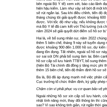
bên ngoài Bộ Y tế) xem xét, báo cáo lãnh đạ
hiện hậu kiểm. Làm như vậy sẽ bớt đi một kh
sẽ rút ngắn lại. Sau khi điều chỉnh, tiến độ
tháng chúng tôi giải quyết được khoảng 600
được. Với tốc độ như vậy, nếu không được 
mà Bộ Y tế đã cam kết với Thủ tướng (và chú
năm 2024 sẽ giải quyết dứt điểm số hồ sơ bị “
Hai là, về bổ sung nhân sự, năm 2022 chúng
thêm 5 biên chế, tháng 9 này sẽ tuyển dụng 
được khoảng 900 đến 1.000 hồ sơ, dự kiến s
đang tồn đọng. Tất nhiên, ngoài số hồ sơ n
sơ sai sót DN phải bổ sung làm lại. Bên cạ
hồ sơ cấp số lưu hành TTBYT, bổ sung thêm 
(hiện Bộ Tài chính đã đồng ý tăng mức phí th
thêm 15 biên chế, tiến độ thẩm định hồ sơ sẽ
Ba là, Bộ đã áp dụng mạnh mẽ việc phân cấ
Cục trưởng tổ chức thẩm định, ký giấy phép v
Chậm còn vì phải phục vụ cơ quan bảo vệ ph
Ngoài những hồ sơ xin cấp số lưu hành, c
nhật tính năng mới, thay đổi thông tin thì cũ
sao? Vì sao không tinh giản, rút ngắn thời gi