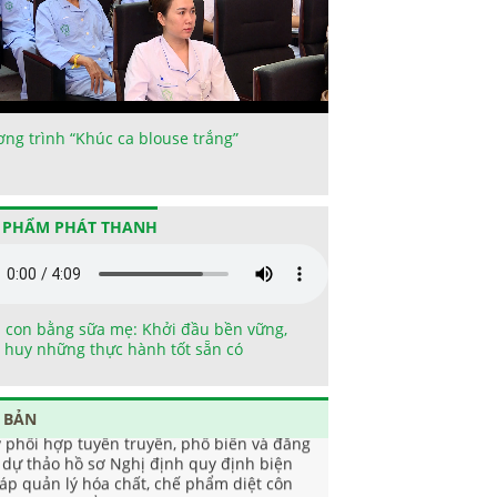
ng trình “Khúc ca blouse trắng”
 PHẨM PHÁT THANH
 con bằng sữa mẹ: Khởi đầu bền vững,
 huy những thực hành tốt sẵn có
 BẢN
v phối hợp tuyên truyền, phổ biến và đăng
i dự thảo hồ sơ Nghị định quy định biện
áp quản lý hóa chất, chế phẩm diệt côn
ùng, diệt khuẩn dùng trong lĩnh vực gia