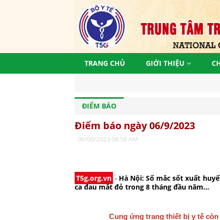
TRANG CHỦ
GIỚI THIỆU
C
Đ
ĐIỂM BÁO
Điểm báo ngày 06/9/2023
06/09/2023 08:58 AM
T5g.org.vn
-
Hà Nội: Số mắc sốt xuất huyế
ca đau mắt đỏ trong 8 tháng đầu năm…
Cung ứng trang thiết bị y tế còn 