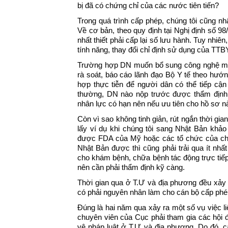
bị đã có chứng chỉ của các nước tiên tiến?
Trong quá trình cấp phép, chúng tôi cũng n
Về cơ bản, theo quy định tại Nghị định số 9
nhất thiết phải cấp lại số lưu hành. Tuy nhiê
tính năng, thay đổi chỉ định sử dụng của TTBY
Trường hợp DN muốn bổ sung công nghệ mới
rà soát, báo cáo lãnh đạo Bộ Y tế theo hướ
hợp thực tiễn để người dân có thể tiếp cậ
thường, DN nào nộp trước được thẩm định t
nhân lực có hạn nên nếu ưu tiên cho hồ sơ n
Còn vì sao không tinh giản, rút ngắn thời gia
lấy ví dụ khi chúng tôi sang Nhật Bản khảo
được FDA của Mỹ hoặc các tổ chức của châ
Nhật Bản được thì cũng phải trải qua ít nh
cho khám bệnh, chữa bệnh tác động trực tiếp
nên cần phải thẩm định kỹ càng.
Thời gian qua ở T.Ư và địa phương đều xảy 
có phải nguyên nhân làm cho cán bộ cấp phép 
Đúng là hai năm qua xảy ra một số vụ việc 
chuyên viên của Cục phải tham gia các hội đ
vệ pháp luật ở T.Ư và địa phương. Do đó, cá