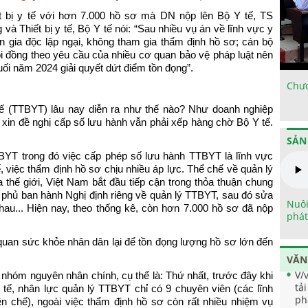
ết bị y tế với hơn 7.000 hồ sơ mà DN nộp lên Bộ Y tế, TS
à Thiết bị y tế, Bộ Y tế nói: “Sau nhiều vụ án về lĩnh vực y
n gia độc lập ngại, không tham gia thẩm định hồ sơ; cán bộ
ội đồng theo yêu cầu của nhiều cơ quan bảo vệ pháp luật nên
uối năm 2024 giải quyết dứt điểm tồn đọng”.
Chươ
 tế (TTBYT) lâu nay diễn ra như thế nào? Như doanh nghiệp
xin đề nghị cấp số lưu hành vẫn phải xếp hàng chờ Bộ Y tế.
SẢN
TBYT trong đó việc cấp phép số lưu hành TTBYT là lĩnh vực
, việc thẩm định hồ sơ chịu nhiều áp lực. Thể chế về quản lý
hế giới, Việt Nam bắt đầu tiếp cận trong thỏa thuận chung
 phủ ban hành Nghị định riêng về quản lý TTBYT, sau đó sửa
Nuôi
hau... Hiện nay, theo thống kê, còn hơn 7.000 hồ sơ đã nộp
phát
 quan sức khỏe nhân dân lại để tồn đọng lượng hồ sơ lớn đến
VĂN
V/
tả
nhóm nguyên nhân chính, cụ thể là: Thứ nhất, trước đây khi
ph
y tế, nhân lực quản lý TTBYT chỉ có 9 chuyên viên (các lĩnh
tr
n chế), ngoài việc thẩm định hồ sơ còn rất nhiều nhiệm vụ