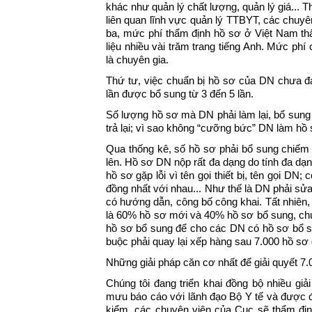
khác như quản lý chất lượng, quản lý giá... 
liên quan lĩnh vực quản lý TTBYT, các chuyê
ba, mức phí thẩm định hồ sơ ở Việt Nam th
liệu nhiều vài trăm trang tiếng Anh. Mức ph
là chuyên gia.
Thứ tư, việc chuẩn bị hồ sơ của DN chưa đáp
lần được bổ sung từ 3 đến 5 lần.
Số lượng hồ sơ mà DN phải làm lại, bổ sung
trả lại; vì sao không “cưỡng bức” DN làm hồ
Qua thống kê, số hồ sơ phải bổ sung chiếm
lên. Hồ sơ DN nộp rất đa dạng do tính đa dạ
hồ sơ gặp lỗi vì tên gọi thiết bị, tên gọi DN;
đồng nhất với nhau... Như thế là DN phải sửa
có hướng dẫn, công bố công khai. Tất nhiên, k
là 60% hồ sơ mới và 40% hồ sơ bổ sung, chú
hồ sơ bổ sung để cho các DN có hồ sơ bổ sun
buộc phải quay lại xếp hàng sau 7.000 hồ sơ
Những giải pháp căn cơ nhất để giải quyết 7.0
Chúng tôi đang triển khai đồng bộ nhiều giải
mưu báo cáo với lãnh đạo Bộ Y tế và được đi
kiểm, các chuyên viên của Cục sẽ thẩm địn