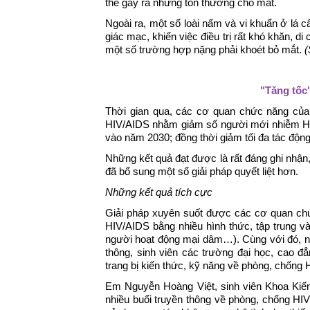
thể gây ra những tổn thương cho mắt.
Ngoài ra, một số loài nấm và vi khuẩn ở lá 
giác mạc, khiến việc điều trị rất khó khăn, d
một số trường hợp nặng phải khoét bỏ mắt.
(
"Tăng tốc
Thời gian qua, các cơ quan chức năng của 
HIV/AIDS nhằm giảm số người mới nhiễm HI
vào năm 2030; đồng thời giảm tối đa tác động 
Những kết quả đạt được là rất đáng ghi nhận
đã bổ sung một số giải pháp quyết liệt hơn.
Những kết quả tích cực
Giải pháp xuyên suốt được các cơ quan chứ
HIV/AIDS bằng nhiều hình thức, tập trung 
người hoạt động mại dâm…). Cùng với đó, nh
thông, sinh viên các trường đại học, cao
trang bị kiến thức, kỹ năng về phòng, chống
Em Nguyễn Hoàng Việt, sinh viên Khoa Kiến 
nhiều buổi truyền thông về phòng, chống HIV