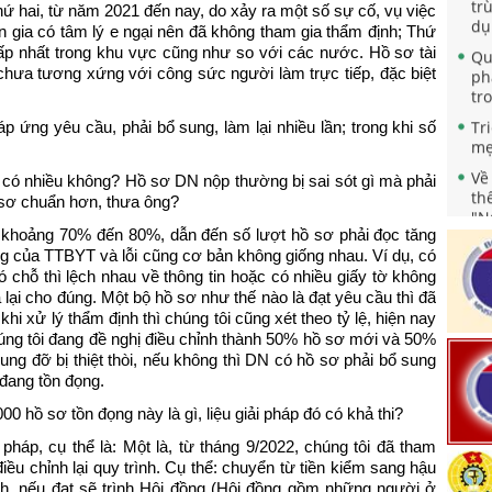
dụ
Thứ hai, từ năm 2021 đến nay, do xảy ra một số sự cố, vụ việc
n gia có tâm lý e ngại nên đã không tham gia thẩm định; Thứ
Qu
ấp nhất trong khu vực cũng như so với các nước. Hồ sơ tài
ph
í chưa tương xứng với công sức người làm trực tiếp, đặc biệt
tr
Tr
 ứng yêu cầu, phải bổ sung, làm lại nhiều lần; trong khi số
mẹ
Về
th
 có nhiều không? Hồ sơ DN nộp thường bị sai sót gì mà phải
"N
 sơ chuẩn hơn, thưa ông?
nă
 khoảng 70% đến 80%, dẫn đến số lượt hồ sơ phải đọc tăng
Qu
ng của TTBYT và lỗi cũng cơ bản không giống nhau. Ví dụ, có
nh
 có chỗ thì lệch nhau về thông tin hoặc có nhiều giấy tờ không
sà
 lại cho đúng. Một bộ hồ sơ như thế nào là đạt yêu cầu thì đã
ng
hi xử lý thẩm định thì chúng tôi cũng xét theo tỷ lệ, hiện nay
Ch
ng tôi đang đề nghị điều chỉnh thành 50% hồ sơ mới và 50%
ho
g đỡ bị thiệt thòi, nếu không thì DN có hồ sơ phải bổ sung
 đang tồn đọng.
Tă
ch
00 hồ sơ tồn đọng này là gì, liệu giải pháp đó có khả thi?
Bả
 pháp, cụ thể là: Một là, từ tháng 9/2022, chúng tôi đã tham
Ph
ều chỉnh lại quy trình. Cụ thể: chuyển từ tiền kiểm sang hậu
dự
h, nếu đạt sẽ trình Hội đồng (Hội đồng gồm những người ở