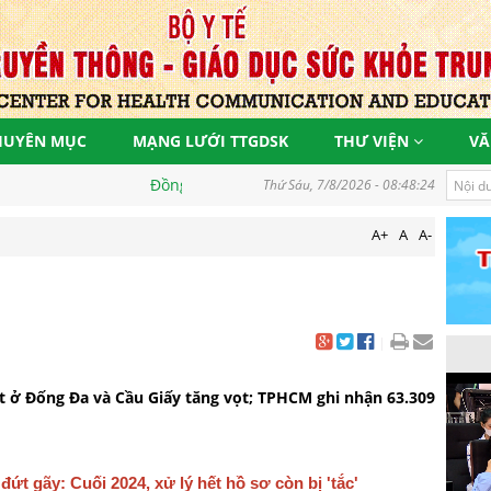
HUYÊN MỤC
MẠNG LƯỚI TTGDSK
THƯ VIỆN
VĂ
ồng hành vì một Việt Nam khoẻ mạnh, góp phần thực hiện mục tiêu 
Thứ Sáu, 7/8/2026 - 08:48:25
A+
A
A-
|
t ở Đống Đa và Cầu Giấy tăng vọt; TPHCM ghi nhận 63.309
đứt gãy: Cuối 2024, xử lý hết hồ sơ còn bị 'tắc'