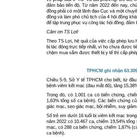
đảm bảo tiến độ. Từ năm 2022 đến nay, chún
đồng phải có một lãnh đạo Cục và một chuyên
đồng và làm phó chủ tịch của 4 hội đồng khá
để tập trung phục vụ công tác hội đồng, đảm 
Cảm ơn TS Lợi!
Theo TS Lợi, hệ quả của việc cấp phép lư
bị tác động trực tiếp nhất, vì họ chưa được 
chậm mua sắm được thiết bị y tế thì cấp phé
TPHCM ghi nhận 63.309
Chiều 5-9, Sở Y tế TPHCM cho biết, từ đầ
bệnh viêm kết mạc (đau mắt đỏ), tăng 15,38
Trong đó, có 1.001 ca có biến chứng, chi
1,63% tổng số ca bệnh). Các biến chứng c
giác mạc, sẹo giác mạc, bội nhiễm, suy giảm
Số trẻ em dưới 16 tuổi bị viêm kết mạc tron
năm 2022 có 10.467 ca, chiếm 19,54% tổng số
mạc, có 288 ca biến chứng, chiếm 1,87% (c
ca bệnh).