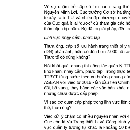
Về sự chậm trễ cấp số lưu hành trang thi
Nguyễn Minh Lợi, Cục trưởng Cơ sở hạ tầng v
tế xảy ra ở T.Ư và nhiều địa phương, chuyê
của Cục quá ít lại “được” cử tham gia các h
thẩm định bị chậm. Bộ đã có giải pháp, đến c
Lĩnh vực nhạy cảm, phức tạp
Thưa ông, cấp số lưu hành trang thiết bị y
(DN) phản ánh, hiện có đến hơn 7.000 hồ sơ 
Thực tế có đúng không?
Nói khái quát chung thì công tác quản lý T
khó khăn, nhạy cảm, phức tạp. Trong thực tế
TTBYT từng bước theo xu hướng chung của t
ASEAN với việc từ 2016 - lần đầu tiên Chính
đổi, bổ sung, thay bằng các văn bản khác n
nhưng chưa được cấp phép.
Vì sao cơ quan cấp phép trong lĩnh vực liên
thế, thưa ông?
Việc xử lý chậm có nhiều nguyên nhân với 4 
Cục còn là Vụ Trang thiết bị và Công trình 
vực quản lý tương tự khác là khoảng 90 biê