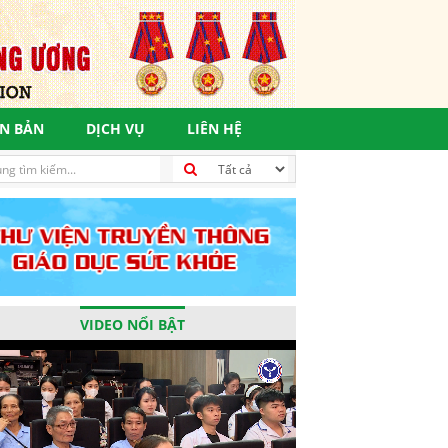
N BẢN
DỊCH VỤ
LIÊN HỆ
phát triển bền vững, vì một tương lai tươi sáng
VIDEO NỔI BẬT