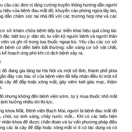
u cầu các đơn vị tăng cường truyền thông hướng dẫn người
ấu hiệu của bệnh đau mắt đỏ, khuyến cáo phòng ngừa lây lan,
ng dẫn chăm sóc tại nhà đối với các trường hợp nhẹ và các
 sở khám chữa bệnh tiếp tục triển khai hiệu quả công tác
đó đặc biệt lưu ý: dặn dò, tư vấn kỹ người bệnh và người thân
iện và ghi rõ trong toa thuốc ngoại trú. Yêu cầu các cơ sở
h bệnh có diễn biến bất thường; sẵn sàng cơ sở vật chất,
 và kế hoạch ứng phó khi có dịch bệnh xảy ra.
ỏ
 đỏ đang gia tăng tại Hà Nội và một số tỉnh, thành phố phía
gần đây các bác sĩ của bệnh viện đã tiếp nhận điều trị một số
 lá cây để đắp hoặc xông mắt, gây viêm loét giác mạc, thậm
n.
 đỏ nhưng không đến bệnh viện sớm, tự ý mua thuốc nhỏ mắt
 ảnh hưởng nhiều tới thị lực.
ng khoa Mắt, Bệnh viện Bạch Mai, người bị bệnh đau mắt đỏ
 chói, sợ ánh sáng, chảy nước mắt... Khi có các biểu hiện
sở nhãn khoa để được chẩn đoán và tư vấn phương pháp điều
dụng các lá cây để đắp hoặc xông mắt vì ít có tác dụng và có