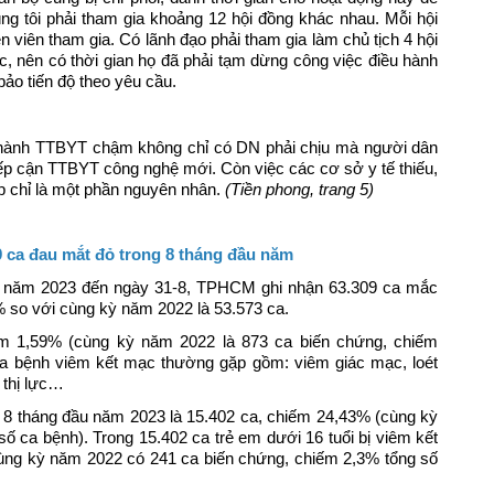
g tôi phải tham gia khoảng 12 hội đồng khác nhau. Mỗi hội
 viên tham gia. Có lãnh đạo phải tham gia làm chủ tịch 4 hội
c, nên có thời gian họ đã phải tạm dừng công việc điều hành
bảo tiến độ theo yêu cầu.
u hành TTBYT chậm không chỉ có DN phải chịu mà người dân
tiếp cận TTBYT công nghệ mới. Còn việc các cơ sở y tế thiếu,
p chỉ là một phần nguyên nhân.
(Tiền phong, trang 5)
 ca đau mắt đỏ trong 8 tháng đầu năm
u năm 2023 đến ngày 31-8, TPHCM ghi nhận 63.309 ca mắc
% so với cùng kỳ năm 2022 là 53.573 ca.
ếm 1,59% (cùng kỳ năm 2022 là 873 ca biến chứng, chiếm
ủa bệnh viêm kết mạc thường gặp gồm: viêm giác mạc, loét
 thị lực…
g 8 tháng đầu năm 2023 là 15.402 ca, chiếm 24,43% (cùng kỳ
 ca bệnh). Trong 15.402 ca trẻ em dưới 16 tuổi bị viêm kết
ùng kỳ năm 2022 có 241 ca biến chứng, chiếm 2,3% tổng số