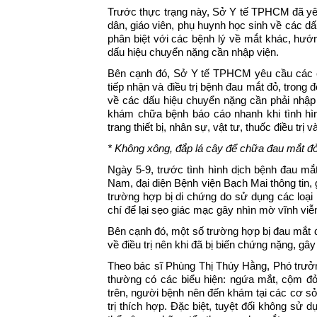
Trước thực trạng này, Sở Y tế TPHCM đã yê
dân, giáo viên, phụ huynh học sinh về các d
phân biệt với các bệnh lý về mắt khác, hướ
dấu hiệu chuyển nặng cần nhập viện.
Bên cạnh đó, Sở Y tế TPHCM yêu cầu các cơ
tiếp nhận và điều trị bệnh đau mắt đỏ, trong 
về các dấu hiệu chuyển nặng cần phải nhập v
khám chữa bệnh báo cáo nhanh khi tình hìn
trang thiết bị, nhân sự, vật tư, thuốc điều trị
* Không xông, đắp lá cây để chữa đau mắt đ
Ngày 5-9, trước tình hình dịch bệnh đau mắt
Nam, đại diện Bệnh viện Bạch Mai thông tin, 
trường hợp bị di chứng do sử dụng các loại
chí để lại sẹo giác mạc gây nhìn mờ vĩnh viễ
Bên cạnh đó, một số trường hợp bị đau mắt
về điều trị nên khi đã bị biến chứng nặng, gây
Theo bác sĩ Phùng Thị Thúy Hằng, Phó trưở
thường có các biểu hiện: ngứa mắt, cộm đỏ,
trên, người bệnh nên đến khám tại các cơ 
trị thích hợp. Đặc biệt, tuyệt đối không sử 