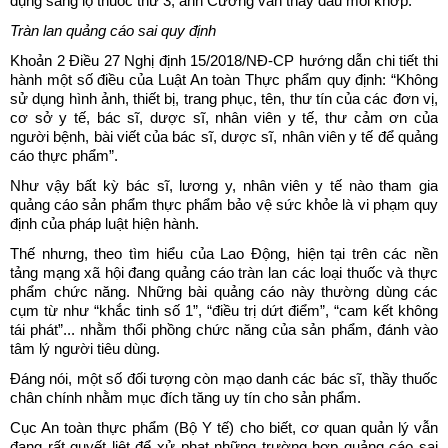
dụng sang lọ thuốc thứ 3, anh Cường vẫn thấy đau mỏi khớp.
Tràn lan quảng cáo sai quy định
Khoản 2 Điều 27 Nghị định 15/2018/NĐ-CP hướng dẫn chi tiết thi
hành một số điều của Luật An toàn Thực phẩm quy định: “Không
sử dụng hình ảnh, thiết bị, trang phục, tên, thư tín của các đơn vị,
cơ sở y tế, bác sĩ, dược sĩ, nhân viên y tế, thư cảm ơn của
người bệnh, bài viết của bác sĩ, dược sĩ, nhân viên y tế để quảng
cáo thực phẩm”.
Như vậy bất kỳ bác sĩ, lương y, nhân viên y tế nào tham gia
quảng cáo sản phẩm thực phẩm bảo vệ sức khỏe là vi phạm quy
định của pháp luật hiện hành.
Thế nhưng, theo tìm hiểu của Lao Động, hiện tại trên các nền
tảng mạng xã hội đang quảng cáo tràn lan các loại thuốc và thực
phẩm chức năng. Những bài quảng cáo này thường dùng các
cụm từ như “khắc tinh số 1”, “điều trị dứt điểm”, “cam kết không
tái phát”... nhằm thổi phồng chức năng của sản phẩm, đánh vào
tâm lý người tiêu dùng.
Đáng nói, một số đối tượng còn mạo danh các bác sĩ, thầy thuốc
chân chính nhằm mục đích tăng uy tín cho sản phẩm.
Cục An toàn thực phẩm (Bộ Y tế) cho biết, cơ quan quản lý vẫn
đang rất quyết liệt để xử phạt những trường hợp quảng cáo sai