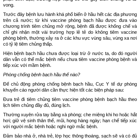
vong.
Trước đây bệnh lưu hành khá phổ biến ở hầu hết các địa phương
trên cả nước; từ khi vaccine phòng bạch hầu được đưa vào
chương trình tiêm chủng mở rộng, bệnh đã được khống chế và
chỉ ghi nhận một vài trường hợp lẻ tẻ do không tiêm vaccine
phòng bệnh, thường xảy ra ở các khu vực vùng sâu, vùng xa nơi
có tỷ lệ tiêm chủng thấp.
Hiện bệnh bạch hầu chưa được loại trừ ở nước ta, do đó người
dân vẫn có thể mắc bệnh nếu chưa tiêm vaccine phòng bệnh và
tiếp xúc với mầm bệnh.
Phòng chống bệnh bạch hầu thế nào?
Để chủ động phòng chống bệnh bạch hầu, Cục Y tế dự phòng
khuyến cáo người dân cần thực hiện tốt các biện pháp sau:
Đưa trẻ đi tiêm chủng tiêm vaccine phòng bệnh bạch hầu theo
lịch tiêm chủng đầy đủ, đúng lịch.
Thường xuyên rửa tay bằng xà phòng; che miệng khi ho hoặc hắt
hơi; giữ vệ sinh thân thể, mũi, họng hàng ngày; hạn chế tiếp xúc
với người mắc bệnh hoặc nghi ngờ mắc bệnh.
Đảm bảo nhà ở, nhà trẻ, lớp học thông thoáng, sạch sẽ và có đủ