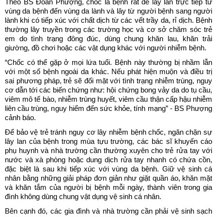
Theo BS Đoan Phượng, chốc là bệnh rất dễ lây lan trực tiếp từ
vùng da bệnh đến vùng da lành và lây từ người bệnh sang người
lành khi có tiếp xúc với chất dịch từ các vết trầy da, rỉ dịch. Bệnh
thường lây truyền trong các trường học và cơ sở chăm sóc trẻ
em do tình trạng đông đúc, dùng chung khăn lau, khăn trải
giường, đồ chơi hoặc các vật dụng khác với người nhiễm bệnh.
“Chốc có thể gặp ở mọi lứa tuổi. Bệnh này thường bị nhầm lẫn
với một số bệnh ngoài da khác. Nếu phát hiện muộn và điều trị
sai phương pháp, trẻ sẽ đối mặt với tình trạng nhiễm trùng, nguy
cơ dẫn tới các biến chứng như: hội chứng bong vảy da do tụ cầu,
viêm mô tế bào, nhiễm trùng huyết, viêm cầu thận cấp hậu nhiễm
liên cầu trùng, nguy hiểm đến sức khỏe, tính mạng” - BS Phượng
cảnh báo.
Để bảo vệ trẻ tránh nguy cơ lây nhiễm bệnh chốc, ngăn chặn sự
lây lan của bệnh trong mùa tựu trường, các bác sĩ khuyến cáo
phụ huynh và nhà trường cần thường xuyên cho trẻ rửa tay với
nước và xà phòng hoặc dung dịch rửa tay nhanh có chứa cồn,
đặc biệt là sau khi tiếp xúc với vùng da bệnh. Giữ vệ sinh cá
nhân bằng những giải pháp đơn giản như giặt quần áo, khăn mặt
và khăn tắm của người bị bệnh mỗi ngày, thành viên trong gia
đình không dùng chung vật dụng vệ sinh cá nhân.
Bên cạnh đó, các gia đình và nhà trường cần phải vệ sinh sạch