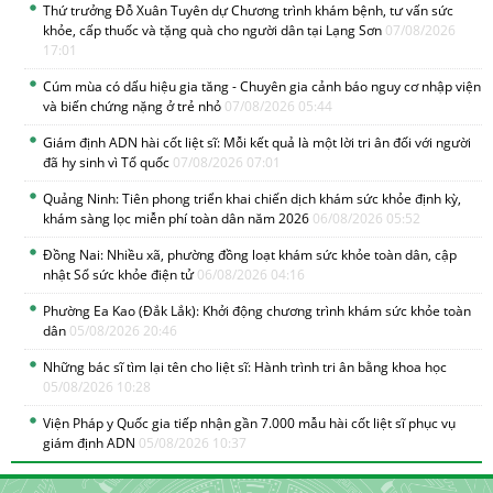
Thứ trưởng Đỗ Xuân Tuyên dự Chương trình khám bệnh, tư vấn sức
khỏe, cấp thuốc và tặng quà cho người dân tại Lạng Sơn
07/08/2026
17:01
Cúm mùa có dấu hiệu gia tăng - Chuyên gia cảnh báo nguy cơ nhập viện
và biến chứng nặng ở trẻ nhỏ
07/08/2026 05:44
Giám định ADN hài cốt liệt sĩ: Mỗi kết quả là một lời tri ân đối với người
đã hy sinh vì Tổ quốc
07/08/2026 07:01
Quảng Ninh: Tiên phong triển khai chiến dịch khám sức khỏe định kỳ,
khám sàng lọc miễn phí toàn dân năm 2026
06/08/2026 05:52
Đồng Nai: Nhiều xã, phường đồng loạt khám sức khỏe toàn dân, cập
nhật Sổ sức khỏe điện tử
06/08/2026 04:16
Phường Ea Kao (Đắk Lắk): Khởi động chương trình khám sức khỏe toàn
dân
05/08/2026 20:46
Những bác sĩ tìm lại tên cho liệt sĩ: Hành trình tri ân bằng khoa học
05/08/2026 10:28
Viện Pháp y Quốc gia tiếp nhận gần 7.000 mẫu hài cốt liệt sĩ phục vụ
giám định ADN
05/08/2026 10:37