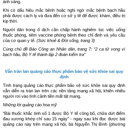
ánh sáng.
Khi có dấu hiệu mắc bệnh hoặc nghi ngờ mắc bệnh bạch hầu
phải được cách ly và đưa đến cơ sở y tế để được khám, điều trị
kịp thời.
Người dân trong ổ dịch cần chấp hành nghiêm túc việc uống
thuốc phòng, tiêm vaccine phòng bệnh theo chỉ định và yêu cầu
của cơ quan y tế.
(Sức khoẻ & Đời sống, trang 3)
Cùng chủ đề Báo Công an Nhân dân, trang 7: “2 ca tử vong vì
bạch hầu, Bộ Y tế thành lập 2 đoàn kiểm tra”
Vẫn tràn lan quảng cáo thực phẩm bảo vệ sức khỏe sai quy
định
Tình trạng quảng cáo thực phẩm bảo vệ sức khỏe sai quy định
vẫn diễn ra tràn lan trên các nền tảng mạng xã hội, khiến nhiều
người rơi vào tình cảnh tiền mất tật mang.
Những lời quảng cáo hoa mỹ
“Bài thuốc khắc tinh số 1 được Bộ Y tế công bố, chữa dứt điểm
đau xương khớp chỉ sau 15 ngày” - ngay sau khi đọc được bài
quảng cáo này trên mạng xã hội, bà Nguyễn Thị Bình (phường