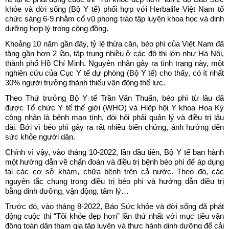
khỏe và đời sống (Bộ Y tế) phối hợp với Herbalife Việt Nam tổ
chức sáng 6-9 nhằm cổ vũ phong trào tập luyện khoa học và dinh
dưỡng hợp lý trong cộng đồng.
Khoảng 10 năm gần đây, tỷ lệ thừa cân, béo phì của Việt Nam đã
tăng gần hơn 2 lần, tập trung nhiều ở các đô thị lớn như Hà Nội,
thành phố Hồ Chí Minh. Nguyên nhân gây ra tình trạng này, một
nghiên cứu của Cục Y tế dự phòng (Bộ Y tế) cho thấy, có ít nhất
30% người trưởng thành thiếu vận động thể lực.
Theo Thứ trưởng Bộ Y tế Trần Văn Thuấn, béo phì từ lâu đã
được Tổ chức Y tế thế giới (WHO) và Hiệp hội Y khoa Hoa Kỳ
công nhận là bệnh mạn tính, đòi hỏi phải quản lý và điều trị lâu
dài. Bởi vì béo phì gây ra rất nhiều biến chứng, ảnh hưởng đến
sức khỏe người dân.
Chính vì vậy, vào tháng 10-2022, lần đầu tiên, Bộ Y tế ban hành
một hướng dẫn về chẩn đoán và điều trị bệnh béo phì để áp dụng
tại các cơ sở khám, chữa bệnh trên cả nước. Theo đó, các
nguyên tắc chung trong điều trị béo phì và hướng dẫn điều trị
bằng dinh dưỡng, vận động, tâm lý…
Trước đó, vào tháng 8-2022, Báo Sức khỏe và đời sống đã phát
động cuộc thi “Tôi khỏe đẹp hơn” lần thứ nhất với mục tiêu vận
động toàn dân tham gia tập luyện và thực hành dinh dưỡng để cải