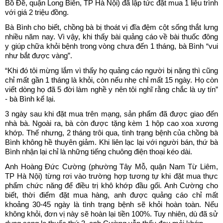
Bồ Đề, quận Long Biên, TP Hà Nội) đã lập tức đặt mua 1 liệu trình
với giá 2 triệu đồng.
Bà Bình cho biết, chồng bà bị thoát vị đĩa đệm cột sống thắt lưng
nhiều năm nay. Vì vậy, khi thấy bài quảng cáo về bài thuốc đông
y giúp chữa khỏi bệnh trong vòng chưa đến 1 tháng, bà Bình “vui
như bắt được vàng”.
“Khi đó tôi mừng lắm vì thấy họ quảng cáo người bị nặng thì cũng
chỉ mất gần 1 tháng là khỏi, còn nếu nhẹ chỉ mất 15 ngày. Họ còn
viết dòng họ đã 5 đời làm nghề y nên tôi nghĩ rằng chắc là uy tín”
- bà Bình kể lại.
3 ngày sau khi đặt mua trên mạng, sản phẩm đã được giao đến
nhà bà. Ngoài ra, bà còn được tặng kèm 1 hộp cao xoa xương
khớp. Thế nhưng, 2 tháng trôi qua, tình trạng bệnh của chồng bà
Bình không hề thuyên giảm. Khi liên lạc lại với người bán, thứ bà
Bình nhận lại chỉ là những tiếng chuông điện thoại kéo dài.
Anh Hoàng Đức Cường (phường Tây Mỗ, quận Nam Từ Liêm,
TP Hà Nội) từng rơi vào trường hợp tương tự khi đặt mua thực
phẩm chức năng để điều trị khô khớp đầu gối. Anh Cường cho
biết, thời điểm đặt mua hàng, anh được quảng cáo chỉ mất
khoảng 30-45 ngày là tình trạng bệnh sẽ khỏi hoàn toàn. Nếu
không khỏi, đơn vị này sẽ hoàn lại tiền 100%. Tuy nhiên, dù đã sử