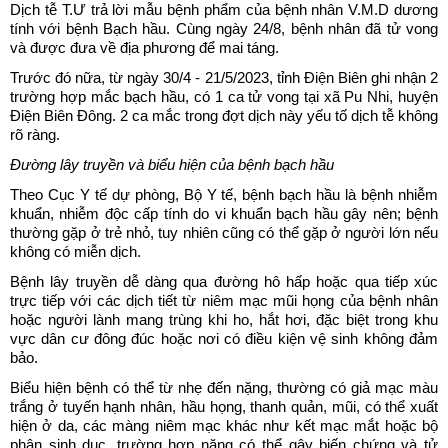
Dịch tễ T.Ư trả lời mẫu bệnh phẩm của bệnh nhân V.M.D dương
tính với bệnh Bạch hầu. Cùng ngày 24/8, bệnh nhân đã tử vong
và được đưa về địa phương để mai táng.
Trước đó nữa, từ ngày 30/4 - 21/5/2023, tỉnh Điện Biên ghi nhận 2
trường hợp mắc bạch hầu, có 1 ca tử vong tại xã Pu Nhi, huyện
Điện Biên Đông. 2 ca mắc trong đợt dịch này yếu tố dịch tễ không
rõ ràng.
Đường lây truyền và biểu hiện của bệnh bạch hầu
Theo Cục Y tế dự phòng, Bộ Y tế, bệnh bạch hầu là bệnh nhiễm
khuẩn, nhiễm độc cấp tính do vi khuẩn bạch hầu gây nên; bệnh
thường gặp ở trẻ nhỏ, tuy nhiên cũng có thể gặp ở người lớn nếu
không có miễn dịch.
Bệnh lây truyền dễ dàng qua đường hô hấp hoặc qua tiếp xúc
trực tiếp với các dịch tiết từ niêm mạc mũi họng của bệnh nhân
hoặc người lành mang trùng khi ho, hắt hơi, đặc biệt trong khu
vực dân cư đông đúc hoặc nơi có điều kiện vệ sinh không đảm
bảo.
Biểu hiện bệnh có thể từ nhẹ đến nặng, thường có giả mạc màu
trắng ở tuyến hạnh nhân, hầu họng, thanh quản, mũi, có thể xuất
hiện ở da, các màng niêm mạc khác như kết mạc mắt hoặc bộ
phận sinh dục, trường hợp nặng có thể gây biến chứng và tử