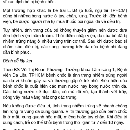
sĩ xác định bé bị bệnh chốc.
Một trường hợp khác là bé trai L.T.Đ (5 tuổi, ngụ tại TPHCM)
cũng bị những bọng nước ở tay, chân, lưng. Trước khi đến bệnh
viện, bé được người nhà tự mua thuốc bôi ngoài da về điều trị.
Tuy nhiên, tình trạng của bé không thuyên giảm nên được đưa
đến bệnh viện thăm khám. Thời điểm nhập viện, da của bé đã bị
nhiễm trùng nặng ở nhiều vùng trên cơ thể. Sau khi được bác sĩ
chăm sóc, điều trị, các sang thương trên da của bệnh nhi đang
dần bình phục.
Bệnh dễ lây lan
Theo BS Võ Thị Đoan Phượng, Trưởng khoa Lâm sàng 1, Bệnh
viện Da Liễu TPHCM bệnh chốc là tình trạng nhiễm trùng ngoài
da do vi khuẩn gây ra và thường gặp ở trẻ nhỏ. Biểu hiện của
bệnh chốc là xuất hiện các mụn nước hay bọng nước trên da.
Các bóng nước sẽ đục dần, có mủ rồi vỡ, tạo thành vết trầy,
đóng vảy màu vàng mật ong đặc trưng.
Nếu không được điều trị, tình trạng nhiễm trùng sẽ nhanh chóng
lan rộng ra vùng da xung quanh. Vị trí thường gặp của bệnh chốc
là ở mặt, xung quanh hốc mũi, miệng hoặc tay chân. Khi điều trị
đúng cách, trẻ có thể khỏi bệnh trong thời gian từ 7 đến 10 ngày.