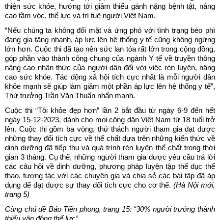
thiện sức khỏe, hướng tới giảm thiểu gánh nặng bệnh tật, nâng
cao tầm vóc, thể lực và trí tuệ người Việt Nam.
“Nếu chúng ta không đối mặt và ứng phó với tình trạng béo phì
đang gia tăng nhanh, áp lực lên hệ thống y tế cũng không ngừng
lớn hơn. Cuộc thi đã tạo nên sức lan tỏa rất lớn trong cộng đồng,
góp phần vào thành công chung của ngành Y tế về truyền thông
nâng cao nhận thức của người dân đối với việc rèn luyện, nâng
cao sức khỏe. Tác động xã hội tích cực nhất là mỗi người dân
khỏe mạnh sẽ giúp làm giảm một phần áp lực lên hệ thống y tế”,
Thứ trưởng Trần Văn Thuấn nhấn mạnh.
Cuộc thi “Tôi khỏe đẹp hơn” lần 2 bắt đầu từ ngày 6-9 đến hết
ngày 15-12-2023, dành cho mọi công dân Việt Nam từ 18 tuổi trở
lên. Cuộc thi gồm ba vòng, thử thách người tham gia đạt được
những thay đổi tích cực về thể chất dựa trên những kiến thức về
dinh dưỡng đã tiếp thu và quá trình rèn luyện thể chất trong thời
gian 3 tháng. Cụ thể, những người tham gia được yêu cầu trả lời
các câu hỏi về dinh dưỡng, phương pháp luyện tập thể dục thể
thao, tương tác với các chuyên gia và chia sẻ các bài tập đã áp
dụng để đạt được sự thay đổi tích cực cho cơ thể.
(Hà Nội mới,
trang 5)
Cùng chủ đề Báo Tiền phong, trang 15: “30% người trưởng thành
thiếu vận động thể lực”