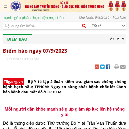
hần thực hiện mục tiêu phát triển bền vững, vì một tương lai tươi sáng
Chủ Nhật, 9/8/2026 - 10:51:57
A+
A
A-
ĐIỂM BÁO
Điểm báo ngày 07/9/2023
07/09/2023 09:30 AM
|
T5g.org.vn
-
Bộ Y tế lập 2 đoàn kiểm tra, giám sát phòng chống
bệnh bạch hầu; TPHCM: Nguy cơ bùng phát bệnh chốc lở; Cảnh
báo bệnh đau mắt đỏ ở TP.HCM…
Mỗi người dân khỏe mạnh sẽ giúp giảm áp lực lên hệ thống
y tế
Đó là thông điệp được Thứ trưởng Bộ Y tế Trần Văn Thuấn đưa
ra tại lễ phát động cuộc thi “Tôi khỏe đẹp hơn” lần 2 do Báo Sức