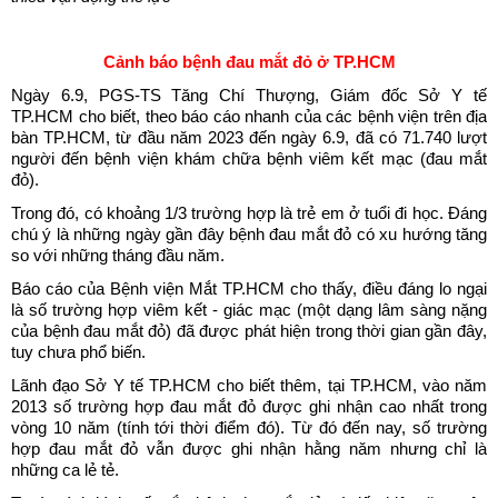
Cảnh báo bệnh đau mắt đỏ ở TP.HCM
Ngày 6.9, PGS-TS Tăng Chí Thượng, Giám đốc Sở Y tế
TP.HCM cho biết, theo báo cáo nhanh của các bệnh viện trên địa
bàn TP.HCM, từ đầu năm 2023 đến ngày 6.9, đã có 71.740 lượt
người đến bệnh viện khám chữa bệnh viêm kết mạc (đau mắt
đỏ).
Trong đó, có khoảng 1/3 trường hợp là trẻ em ở tuổi đi học. Đáng
chú ý là những ngày gần đây bệnh đau mắt đỏ có xu hướng tăng
so với những tháng đầu năm.
Báo cáo của Bệnh viện Mắt TP.HCM cho thấy, điều đáng lo ngại
là số trường hợp viêm kết - giác mạc (một dạng lâm sàng nặng
của bệnh đau mắt đỏ) đã được phát hiện trong thời gian gần đây,
tuy chưa phổ biến.
Lãnh đạo Sở Y tế TP.HCM cho biết thêm, tại TP.HCM, vào năm
2013 số trường hợp đau mắt đỏ được ghi nhận cao nhất trong
vòng 10 năm (tính tới thời điểm đó). Từ đó đến nay, số trường
hợp đau mắt đỏ vẫn được ghi nhận hằng năm nhưng chỉ là
những ca lẻ tẻ.