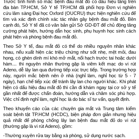
Trước tình hình số mắc bệnh đau mắt đỏ có dấu hiệu tăng trên
địa bàn TP.HCM, Sở Y tế TP.HCM đã phối hợp Đơn vị nghiên
cứu lâm sàng Đại học Oxford (OUCRU) thực hiện nghiên cứu để
tìm và xác định chính xác tác nhân gây bệnh đau mắt đỏ. Bên
cạnh đó, Sở Y tế đã có văn bản gửi Sở GD-ĐT để chủ động tăng
cường phát hiện, hướng dẫn học sinh, phụ huynh học sinh cách
phát hiện và phòng bệnh đau mắt đỏ.
Theo Sở Y tế, đau mắt đỏ có thể do nhiều nguyên nhân khác
nhau, nếu xuất hiện các triệu chứng như sốt nhẹ, mệt mỏi, đau
họng, có ghèn dính mí khó mở mắt, nổi hạch trước tai hoặc dưới
hàm… thì nguyên nhân thường gặp là viêm kết mạc do vi rút
Adeno, dễ lây lan qua đường tiếp xúc trực tiếp. Trong trường hợp
này, người mắc bệnh nên ở nhà (nghỉ làm, nghỉ học từ 5 - 7
ngày), hạn chế tiếp xúc để tránh lây lan cho người khác. Khi phát
hiện có dấu hiệu đau mắt đỏ thì cần đi khám ngay tại cơ sở y tế
gần nhất để được chẩn đoán, hướng dẫn và chăm sóc phù hợp.
Việc chỉ định nghỉ làm, nghỉ học là do bác sĩ tư vấn, quyết định.
Theo khuyến cáo của các chuyên gia mắt và Trung tâm kiểm
soát bệnh tật TP.HCM (HCDC), biện pháp đơn giản nhưng hiệu
quả nhất để phòng chống lây lan bệnh đau mắt đỏ do vi rút
(thường gặp là vi rút Adeno), gồm:
-Thường xuyên rửa tay bằng xà phòng, sử dụng nước sạch.