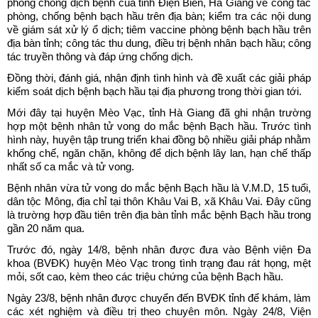
phòng chống dịch bệnh của tỉnh Điện Biên, Hà Giang về công tác
phòng, chống bệnh bạch hầu trên địa bàn; kiểm tra các nội dung
về giám sát xử lý ổ dịch; tiêm vaccine phòng bệnh bạch hầu trên
địa bàn tỉnh; công tác thu dung, điều trị bệnh nhân bạch hầu; công
tác truyền thông và đáp ứng chống dịch.
Đồng thời, đánh giá, nhận định tình hình và đề xuất các giải pháp
kiểm soát dịch bệnh bạch hầu tại địa phương trong thời gian tới.
Mới đây tại huyện Mèo Vạc, tỉnh Hà Giang đã ghi nhận trường
hợp một bệnh nhân tử vong do mắc bệnh Bạch hầu. Trước tình
hình này, huyện tập trung triển khai đồng bộ nhiều giải pháp nhằm
khống chế, ngăn chặn, không để dịch bệnh lây lan, hạn chế thấp
nhất số ca mắc và tử vong.
Bệnh nhân vừa tử vong do mắc bệnh Bạch hầu là V.M.D, 15 tuổi,
dân tộc Mông, địa chỉ tại thôn Khâu Vai B, xã Khâu Vai. Đây cũng
là trường hợp đầu tiên trên địa bàn tỉnh mắc bệnh Bạch hầu trong
gần 20 năm qua.
Trước đó, ngày 14/8, bệnh nhân được đưa vào Bệnh viện Đa
khoa (BVĐK) huyện Mèo Vạc trong tình trạng đau rát họng, mệt
mỏi, sốt cao, kèm theo các triệu chứng của bệnh Bạch hầu.
Ngày 23/8, bệnh nhân được chuyển đến BVĐK tỉnh để khám, làm
các xét nghiệm và điều trị theo chuyên môn. Ngày 24/8, Viện