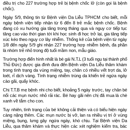
điều trị cho 227 trường hợp trẻ bị bệnh chốc lở (còn gọi là bệnh
chốc).
Ngày 5/9, thông tin từ Bệnh viện Da Liễu TPHCM cho biết, mỗi
ngày bệnh viện tiếp nhận từ 6 đến 8 trẻ mắc bệnh chốc. Bệnh
đang có xu hướng gia tăng trong tháng qua và nguy cơ tiếp tục
tăng cao vào thời gian tới khi học sinh đi học trở lại, gia tăng tiếp
xúc kéo theo nguy cơ lây nhiễm. Thống kê của bệnh viện từ ngày
1/8 đến ngày 5/9 ghi nhận 227 trường hợp nhiễm bệnh, đa phần
là nhóm trẻ nhỏ trong độ tuổi mầm non, mẫu giáo.
Trường hợp điển hình nhất là bé gái N.T.L (3 tuổi ngụ tại thành phố
Thủ Đức) được gia đình đưa đến Bệnh viện Da Liễu thăm khám
trong tình trạng da vùng miệng, tay, chân có nhiều vết trợt da, lở
loét, rỉ dịch vàng. Tình trạng nhiễm trùng da khiến trẻ ngứa ngáy
cào gãi, quấy khóc.
Chị T.T.B mẹ bệnh nhi cho biết, khoảng 5 ngày trước, tay chân bé
nổi các mụn nước nhỏ rải rác. Bé hay gãi nên chị đã mua lá chè
xanh về tắm cho con.
Tuy nhiên, tình trạng của bé không cải thiện và có biểu hiện ngày
càng nặng thêm. Các mụn nước bị vỡ, lan ra nhiều vị trí ở vùng
miệng, bụng, lưng gây ngứa ngáy, khó chịu. Tại Bệnh viện Da
Liễu, qua thăm khám và thực hiện các xét nghiệm kiểm tra, bác