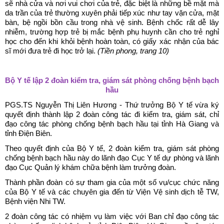
sẽ nhà cửa và nơi vui chơi của trẻ, đặc biệt là những bề mặt mà
da trần của trẻ thường xuyên phải tiếp xúc như tay vặn cửa, mặt
bàn, bệ ngồi bồn cầu trong nhà vệ sinh. Bệnh chốc rất dễ lây
nhiễm, trường hợp trẻ bị mắc bệnh phụ huynh cần cho trẻ nghỉ
học cho đến khi khỏi bệnh hoàn toàn, có giấy xác nhận của bác
sĩ mới đưa trẻ đi học trở lại.
(Tiền phong, trang 10)
Bộ Y tế lập 2 đoàn kiểm tra, giám sát phòng chống bệnh bạch
hầu
PGS.TS Nguyễn Thị Liên Hương - Thứ trưởng Bộ Y tế vừa ký
quyết định thành lập 2 đoàn công tác đi kiểm tra, giám sát, chỉ
đạo công tác phòng chống bệnh bạch hầu tại tỉnh Hà Giang và
tỉnh Điện Biên.
Theo quyết định của Bộ Y tế, 2 đoàn kiểm tra, giám sát phòng
chống bệnh bạch hầu này do lãnh đạo Cục Y tế dự phòng và lãnh
đạo Cục Quản lý khám chữa bệnh làm trưởng đoàn.
Thành phần đoàn có sự tham gia của một số vụ/cục chức năng
của Bộ Y tế và các chuyên gia đến từ Viện Vệ sinh dịch tễ TW,
Bệnh viện Nhi TW.
2 đoàn công tác có nhiệm vụ làm việc với Ban chỉ đạo công tác