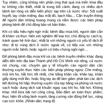
Tuy nhiên, cũng không nên phản ứng thái quá mà triển khai đầu
tư không cần thiết, nhất là trong bối cảnh, đang có nhiều dịch
bệnh lan rộng và diễn biến phức tạp trên cả nước như: Sốt xuất
huyết, tay chân miệng, đau mắt đỏ, bạch hầu… Cần truyền thông
để người dân không hoang mang và nắm được các biện pháp
phòng bệnh để chủ động bảo vệ bản thân.
Khi có dấu hiệu nghi ngờ mắc bệnh đậu mùa khỉ, người dân cần
đi khám và thực hiện xét nghiệm để loại trừ; chủ động tự cách ly,
tránh quan hệ tình dục; nhất là với những người có yếu tố dịch tễ
như: đi từ vùng dịch ở nước ngoài về, có tiếp xúc với những
người mắc bệnh, hoặc người có triệu chứng nghi ngờ…
Để phòng bệnh đậu mùa khỉ và các bệnh truyền nhiễm khác đang
diễn tiến trên địa bàn Thành phố Hồ Chí Minh nói riêng, cả nước
nói chung, các chuyên gia y tế khuyến cáo người dân cần
thường xuyên thực hiện các biện pháp phòng ngừa: Che miệng,
mũi khi ho, hắt hơi; tốt nhất, che bằng khăn vải, khăn tay, khăn
giấy dùng một lần, hoặc ống tay áo để làm giảm phát tán các dịch
tiết đường hô hấp; thường xuyên rửa tay bằng xà-phòng và nước
sạch hoặc dung dịch sát khuẩn ngay sau khi ho, hắt hơi. Không
khạc nhổ bừa bãi nơi công cộng. Bảo đảm an toàn thực phẩm;
thực hiện lối sống lành mạnh, tăng cường vận động thể lực, nâng
cao sức khỏe.
(Nhân dân, trang 8).