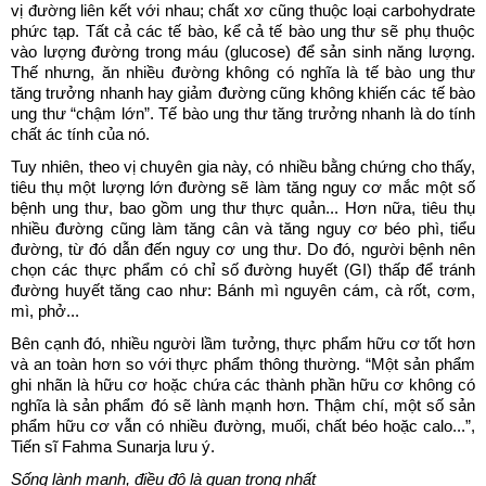
vị đường liên kết với nhau; chất xơ cũng thuộc loại carbohydrate
phức tạp. Tất cả các tế bào, kể cả tế bào ung thư sẽ phụ thuộc
vào lượng đường trong máu (glucose) để sản sinh năng lượng.
Thế nhưng, ăn nhiều đường không có nghĩa là tế bào ung thư
tăng trưởng nhanh hay giảm đường cũng không khiến các tế bào
ung thư “chậm lớn”. Tế bào ung thư tăng trưởng nhanh là do tính
chất ác tính của nó.
Tuy nhiên, theo vị chuyên gia này, có nhiều bằng chứng cho thấy,
tiêu thụ một lượng lớn đường sẽ làm tăng nguy cơ mắc một số
bệnh ung thư, bao gồm ung thư thực quản... Hơn nữa, tiêu thụ
nhiều đường cũng làm tăng cân và tăng nguy cơ béo phì, tiểu
đường, từ đó dẫn đến nguy cơ ung thư. Do đó, người bệnh nên
chọn các thực phẩm có chỉ số đường huyết (GI) thấp để tránh
đường huyết tăng cao như: Bánh mì nguyên cám, cà rốt, cơm,
mì, phở...
Bên cạnh đó, nhiều người lầm tưởng, thực phẩm hữu cơ tốt hơn
và an toàn hơn so với thực phẩm thông thường. “Một sản phẩm
ghi nhãn là hữu cơ hoặc chứa các thành phần hữu cơ không có
nghĩa là sản phẩm đó sẽ lành mạnh hơn. Thậm chí, một số sản
phẩm hữu cơ vẫn có nhiều đường, muối, chất béo hoặc calo...”,
Tiến sĩ Fahma Sunarja lưu ý.
Sống lành mạnh, điều độ là quan trọng nhất