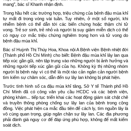
mang”, bác sĩ Khanh nhận định.
Trong hầu hết các trường hợp, triệu chứng của bệnh đậu mùa khỉ
tự mất đi trong vòng vài tuần. Tuy nhiên, ở một số người, khi
nhiễm bệnh có thể dẫn tới các biến chứng hoặc thậm chí tử
vong. Trẻ sơ sinh, trẻ nhỏ và người bị suy giảm miễn dịch có thể
có nguy cơ mắc triệu chứng nghiêm trọng hơn và tử vong do
bệnh đậu mùa khỉ.
Bác sĩ Huỳnh Thị Thúy Hoa, Khoa nội A Bệnh viện Bệnh nhiệt đới
(Thành phố Hồ Chí Minh) cho biết: Bệnh đậu mùa khỉ lây lan qua
tiếp xúc gần gũi, nên tập trung vào những người bị ảnh hưởng và
những người tiếp xúc gần gũi của họ. Không kỳ thị những nhóm
người bị bệnh này vì có thể là một rào cản ngăn cản người bệnh
tìm kiếm sự chăm sóc, dẫn đến sự lây lan không bị phát hiện.
Trước tình hình số ca đậu mùa khỉ tăng, Sở Y tế Thành phố Hồ
Chí Minh đã có công văn yêu cầu HCDC và các bệnh viện,
phòng khám... tiếp tục triển khai các hoạt động giám sát chặt chẽ
và truyền thông phòng chống sự lây lan của bệnh trong cộng
đồng. Việc phát hiện ca mắc đầu tiên để cách ly, tìm nguồn lây là
vô cùng quan trọng, giúp ngăn chặn sự lây lan. Các địa phương
phải đánh giá nguy cơ để đáp ứng phù hợp, không để mất kiểm
soát dịch.