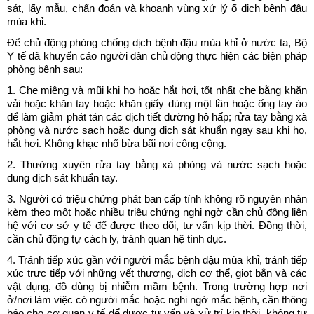
sát, lấy mẫu, chẩn đoán và khoanh vùng xử lý ổ dịch bệnh đậu
mùa khỉ.
Để chủ động phòng chống dịch bệnh đậu mùa khỉ ở nước ta, Bộ
Y tế đã khuyến cáo người dân chủ động thực hiện các biện pháp
phòng bệnh sau:
1. Che miệng và mũi khi ho hoặc hắt hơi, tốt nhất che bằng khăn
vải hoặc khăn tay hoặc khăn giấy dùng một lần hoặc ống tay áo
để làm giảm phát tán các dịch tiết đường hô hấp; rửa tay bằng xà
phòng và nước sạch hoặc dung dịch sát khuẩn ngay sau khi ho,
hắt hơi. Không khạc nhổ bừa bãi nơi công cộng.
2. Thường xuyên rửa tay bằng xà phòng và nước sạch hoặc
dung dịch sát khuẩn tay.
3. Người có triệu chứng phát ban cấp tính không rõ nguyên nhân
kèm theo một hoặc nhiều triệu chứng nghi ngờ cần chủ động liên
hệ với cơ sở y tế để được theo dõi, tư vấn kịp thời. Đồng thời,
cần chủ động tự cách ly, tránh quan hệ tình dục.
4. Tránh tiếp xúc gần với người mắc bệnh đậu mùa khỉ, tránh tiếp
xúc trực tiếp với những vết thương, dịch cơ thể, giọt bắn và các
vật dụng, đồ dùng bị nhiễm mầm bệnh. Trong trường hợp nơi
ở/nơi làm việc có người mắc hoặc nghi ngờ mắc bệnh, cần thông
báo cho cơ quan y tế để được tư vấn và xử trí kịp thời, không tự