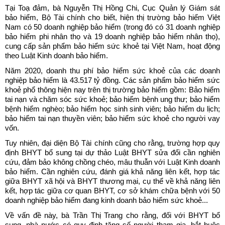
Tại Toạ đảm, bà Nguyễn Thị Hồng Chi, Cục Quản lý Giám sát
bảo hiểm, Bộ Tài chính cho biết, hiện thị trường bảo hiểm Việt
Nam có 50 doanh nghiệp bảo hiểm (trong đó có 31 doanh nghiệp
bảo hiểm phi nhân thọ và 19 doanh nghiệp bảo hiểm nhân thọ),
cung cấp sản phẩm bảo hiểm sức khoẻ tại Việt Nam, hoạt động
theo Luật Kinh doanh bảo hiểm.
Năm 2020, doanh thu phí bảo hiểm sức khoẻ của các doanh
nghiệp bảo hiểm là 43.517 tỷ đồng. Các sản phẩm bảo hiểm sức
khoẻ phổ thông hiện nay trên thị trường bảo hiểm gồm: Bảo hiểm
tai nạn và chăm sóc sức khoẻ; bảo hiểm bệnh ung thư; bảo hiểm
bệnh hiểm nghèo; bảo hiểm học sinh sinh viên; bảo hiểm du lịch;
bảo hiểm tai nạn thuyền viên; bảo hiểm sức khoẻ cho người vay
vốn.
Tuy nhiên, đại diện Bộ Tài chính cũng cho rằng, trường hợp quy
định BHYT bổ sung tại dự thảo Luật BHYT sửa đổi cần nghiên
cứu, đảm bảo không chồng chéo, mâu thuẫn với Luật Kinh doanh
bảo hiểm. Cần nghiên cứu, đánh giá khả năng liên kết, hợp tác
giữa BHYT xã hội và BHYT thương mại, cụ thể về khả năng liên
kết, hợp tác giữa cơ quan BHYT, cơ sở khám chữa bệnh với 50
doanh nghiệp bảo hiểm đang kinh doanh bảo hiểm sức khoẻ...
Về vấn đề này, bà Trần Thị Trang cho rằng, đối với BHYT bổ