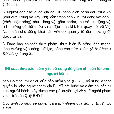
ý điều trị.
5. Người đến các quốc gia có lưu hành dịch bệnh đậu mùa khỉ
(khu vực Trung và Tây Phi), cần tránh tiếp xúc với động vật có vú
(chết hoặc sống) như: động vật gặm nhấm, thú có túi, động vật
linh trưởng có thể chứa virus đậu mùa khỉ. Khi quay trở về Việt
Nam cần chủ động khai báo với cơ quan y tế địa phương để
được tư vấn.
6. Đảm bảo an toàn thực phẩm; thực hiện lối sống lành mạnh,
tăng cường vận động thể lực, nâng cao sức khỏe.
(Sức khoẻ &
Đời sống, trang 3).
Đề xuất đưa bảo hiểm y tế bổ sung để giảm chi tiền túi cho
người bệnh
heo Bộ Y tế, mục tiêu của bảo hiểm y tế (BHYT) bổ sung là tăng
quyền lợi cho người tham gia BHYT bắt buộc và giảm chi tiền túi
của người bệnh, xây dựng các gói quyền lợi về y tế ngoài phạm
vi chi trả của Quỹ BHYT.
Quy định rõ ràng về quyền và trách nhiệm của đơn vị BHYT bổ
sung