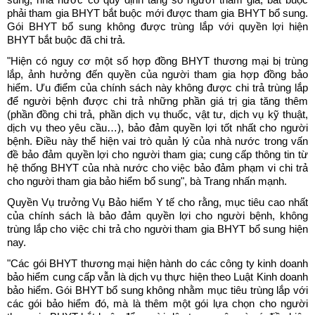
sung, nhà nước có quy định tăng số người tham gia, bắt buộc
phải tham gia BHYT bắt buộc mới được tham gia BHYT bổ sung.
Gói BHYT bổ sung không được trùng lắp với quyền lợi hiện
BHYT bắt buộc đã chi trả.
"Hiện có nguy cơ một số hợp đồng BHYT thương mại bị trùng
lắp, ảnh hưởng đến quyền của người tham gia hợp đồng bảo
hiểm. Ưu điểm của chính sách này không được chi trả trùng lắp
để người bệnh được chi trả những phần giá trị gia tăng thêm
(phần đồng chi trả, phần dịch vụ thuốc, vật tư, dịch vụ kỹ thuật,
dịch vụ theo yêu cầu…), bảo đảm quyền lợi tốt nhất cho người
bệnh. Điều này thể hiện vai trò quản lý của nhà nước trong vấn
đề bảo đảm quyền lợi cho người tham gia; cung cấp thông tin từ
hệ thống BHYT của nhà nước cho việc bảo đảm phạm vi chi trả
cho người tham gia bảo hiểm bổ sung", bà Trang nhấn mạnh.
Quyền Vụ trưởng Vụ Bảo hiểm Y tế cho rằng, mục tiêu cao nhất
của chính sách là bảo đảm quyền lợi cho người bệnh, không
trùng lắp cho việc chi trả cho người tham gia BHYT bổ sung hiện
nay.
"Các gói BHYT thương mại hiện hành do các công ty kinh doanh
bảo hiểm cung cấp vẫn là dịch vụ thực hiện theo Luật Kinh doanh
bảo hiểm. Gói BHYT bổ sung không nhằm mục tiêu trùng lắp với
các gói bảo hiểm đó, mà là thêm một gói lựa chọn cho người