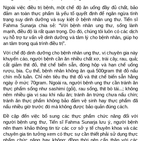
Ngoài việc điều trị bệnh, một chế độ ăn uống đầy đủ chất, bảo
đảm an toàn thực phẩm là yếu tố quyết định để ngăn ngừa tình
trạng suy dinh dưỡng và suy kiệt ở bệnh nhân ung thư. Tiến sĩ
Fahma Sunarja chia sẻ: “Với bệnh nhân ung thư, sống lành
mạnh, điều độ là rất quan trọng. Do đó, chúng tôi luôn có các dịch
vụ hỗ trợ tư vấn về dinh dưỡng và tâm lý cho bệnh nhân, giúp họ
an tâm trong quá trình điều trị”.
Với chế độ dinh dưỡng cho bệnh nhân ung thư, vị chuyên gia này
khuyến cáo, người bệnh cần ăn nhiều chất xơ, trái cây, rau, quả;
cắt giảm thịt đỏ, thịt chế biến sẵn, đóng hộp và hạn chế uống
rượu, bia. Cụ thể, bệnh nhân không ăn quá 500gram thịt đỏ nấu
chín mỗi tuần. Chỉ nên tiêu thụ thịt đỏ và thịt chế biến sẵn hằng
ngày ở mức 70gram. Ngoài ra, người bệnh ung thư cần tránh ăn
thực phẩm sống như sashimi (gỏi), rau sống, thịt bò tái...; không
nêm nhiều gia vị sau khi nấu ăn; tránh ăn trứng chưa nấu chín;
tránh ăn thực phẩm không bảo đảm vệ sinh hay thực phẩm đã
nấu nhiều giờ trước đó mà không được bảo quản đúng cách.
Đề cập đến việc bổ sung các thực phẩm chức năng đối với
người bệnh ung thư, Tiến sĩ Fahma Sunarja lưu ý, người bệnh
nên tham khảo thông tin từ các cơ sở y tế chuyên khoa và các
chuyên gia tin tưởng xem có thực sự cần thiết phải sử dụng thực
phẩm chức năng hay không; đồng thời nên cẩn thận với các