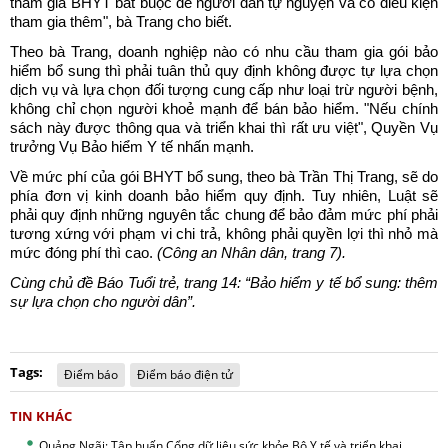
tham gia BHYT bắt buộc để người dân tự nguyện và có điều kiện
tham gia thêm", bà Trang cho biết.
Theo bà Trang, doanh nghiệp nào có nhu cầu tham gia gói bảo
hiểm bổ sung thì phải tuân thủ quy định không được tự lựa chọn
dịch vụ và lựa chọn đối tượng cung cấp như loại trừ người bệnh,
không chỉ chọn người khoẻ mạnh để bán bảo hiểm. "Nếu chính
sách này được thông qua và triển khai thì rất ưu việt", Quyền Vụ
trưởng Vụ Bảo hiểm Y tế nhấn mạnh.
Về mức phí của gói BHYT bổ sung, theo bà Trần Thị Trang, sẽ do
phía đơn vị kinh doanh bảo hiểm quy định. Tuy nhiên, Luật sẽ
phải quy định những nguyên tắc chung để bảo đảm mức phí phải
tương xứng với phạm vi chi trả, không phải quyền lợi thì nhỏ mà
mức đóng phí thì cao.
(Công an Nhân dân, trang 7).
Cùng chủ đề Báo Tuổi trẻ, trang 14: “Bảo hiểm y tế bổ sung: thêm
sự lựa chọn cho người dân”.
Tags:
Điểm báo
Điểm báo điện tử
TIN KHÁC
Quảng Ngãi: Tập huấn Cổng dữ liệu sức khỏe Bộ Y tế và triển khai