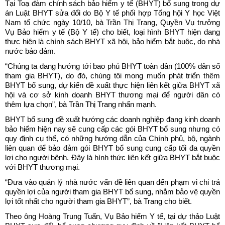
Tại Toạ đàm chính sách bảo hiểm y tế (BHYT) bổ sung trong dự
án Luật BHYT sửa đổi do Bộ Y tế phối hợp Tổng hội Y học Việt
Nam tổ chức ngày 10/10, bà Trần Thị Trang, Quyền Vụ trưởng
Vụ Bảo hiểm y tế (Bộ Y tế) cho biết, loại hình BHYT hiện đang
thực hiện là chính sách BHYT xã hội, bảo hiểm bắt buộc, do nhà
nước bảo đảm.
“Chúng ta đang hướng tới bao phủ BHYT toàn dân (100% dân số
tham gia BHYT), do đó, chúng tôi mong muốn phát triển thêm
BHYT bổ sung, dự kiến đề xuất thực hiện liên kết giữa BHYT xã
hội và cơ sở kinh doanh BHYT thương mại để người dân có
thêm lựa chọn”, bà Trần Thị Trang nhấn mạnh.
BHYT bổ sung đề xuất hướng các doanh nghiệp đang kinh doanh
bảo hiểm hiện nay sẽ cung cấp các gói BHYT bổ sung nhưng có
quy định cụ thể, có những hướng dẫn của Chính phủ, bộ, ngành
liên quan để bảo đảm gói BHYT bổ sung cung cấp tối đa quyền
lợi cho người bệnh. Đây là hình thức liên kết giữa BHYT bắt buộc
với BHYT thương mại.
“Đưa vào quản lý nhà nước vấn đề liên quan đến phạm vi chi trả
quyền lợi của người tham gia BHYT bổ sung, nhằm bảo vệ quyền
lợi tốt nhất cho người tham gia BHYT”, bà Trang cho biết.
Theo ông Hoàng Trung Tuấn, Vụ Bảo hiểm Y tế, tại dự thảo Luật