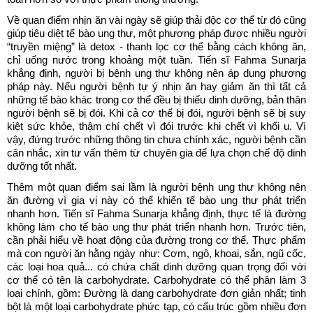
Về quan điểm nhịn ăn vài ngày sẽ giúp thải độc cơ thể từ đó cũng
giúp tiêu diệt tế bào ung thư, một phương pháp được nhiều người
“truyền miệng” là detox - thanh lọc cơ thể bằng cách không ăn,
chỉ uống nước trong khoảng một tuần. Tiến sĩ Fahma Sunarja
khẳng định, người bị bệnh ung thư không nên áp dụng phương
pháp này. Nếu người bệnh tự ý nhịn ăn hay giảm ăn thì tất cả
những tế bào khác trong cơ thể đều bị thiếu dinh dưỡng, bản thân
người bệnh sẽ bị đói. Khi cả cơ thể bị đói, người bệnh sẽ bị suy
kiệt sức khỏe, thậm chí chết vì đói trước khi chết vì khối u. Vì
vậy, đứng trước những thông tin chưa chính xác, người bệnh cần
cân nhắc, xin tư vấn thêm từ chuyên gia để lựa chọn chế độ dinh
dưỡng tốt nhất.
Thêm một quan điểm sai lầm là người bệnh ung thư không nên
ăn đường vì gia vị này có thể khiến tế bào ung thư phát triển
nhanh hơn. Tiến sĩ Fahma Sunarja khẳng định, thực tế là đường
không làm cho tế bào ung thư phát triển nhanh hơn. Trước tiên,
cần phải hiểu về hoạt động của đường trong cơ thể. Thực phẩm
mà con người ăn hằng ngày như: Cơm, ngô, khoai, sắn, ngũ cốc,
các loại hoa quả... có chứa chất dinh dưỡng quan trọng đối với
cơ thể có tên là carbohydrate. Carbohydrate có thể phân làm 3
loại chính, gồm: Đường là dạng carbohydrate đơn giản nhất; tinh
bột là một loại carbohydrate phức tạp, có cấu trúc gồm nhiều đơn