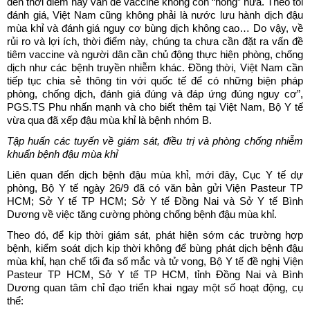
đến thời điểm này vấn đề vaccine không còn “nóng” nữa. Theo tôi
đánh giá, Việt Nam cũng không phải là nước lưu hành dịch đậu
mùa khỉ và đánh giá nguy cơ bùng dịch không cao… Do vậy, về
rủi ro và lợi ích, thời điểm này, chúng ta chưa cần đặt ra vấn đề
tiêm vaccine và người dân cần chủ động thực hiện phòng, chống
dịch như các bệnh truyền nhiễm khác. Đồng thời, Việt Nam cần
tiếp tục chia sẻ thông tin với quốc tế để có những biện pháp
phòng, chống dịch, đánh giá đúng và đáp ứng đúng nguy cơ”,
PGS.TS Phu nhấn mạnh và cho biết thêm tại Việt Nam, Bộ Y tế
vừa qua đã xếp đậu mùa khỉ là bệnh nhóm B.
Tập huấn các tuyến về giám sát, điều trị và phòng chống nhiễm
khuẩn bệnh đậu mùa khỉ
Liên quan đến dịch bệnh đậu mùa khỉ, mới đây, Cục Y tế dự
phòng, Bộ Y tế ngày 26/9 đã có văn bản gửi Viện Pasteur TP
HCM; Sở Y tế TP HCM; Sở Y tế Đồng Nai và Sở Y tế Bình
Dương về việc tăng cường phòng chống bệnh đậu mùa khỉ.
Theo đó, để kịp thời giám sát, phát hiện sớm các trường hợp
bệnh, kiểm soát dịch kịp thời không để bùng phát dịch bệnh đậu
mùa khỉ, hạn chế tối đa số mắc và tử vong, Bộ Y tế đề nghị Viện
Pasteur TP HCM, Sở Y tế TP HCM, tỉnh Đồng Nai và Bình
Dương quan tâm chỉ đạo triển khai ngay một số hoạt động, cụ
thể: