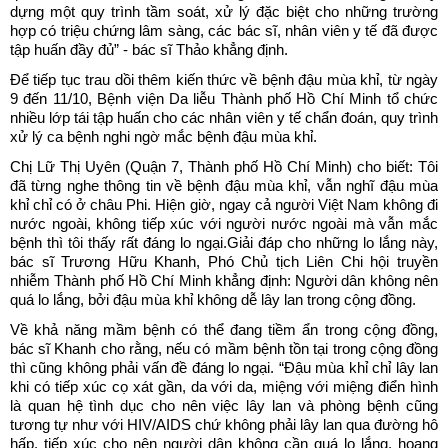
dựng một quy trình tầm soát, xử lý đặc biệt cho những trường
hợp có triệu chứng lâm sàng, các bác sĩ, nhân viên y tế đã được
tập huấn đầy đủ” - bác sĩ Thảo khẳng định.
Để tiếp tục trau dồi thêm kiến thức về bệnh đậu mùa khỉ, từ ngày
9 đến 11/10, Bệnh viện Da liễu Thành phố Hồ Chí Minh tổ chức
nhiều lớp tái tập huấn cho các nhân viên y tế chẩn đoán, quy trình
xử lý ca bệnh nghi ngờ mắc bệnh đậu mùa khỉ.
Chị Lữ Thị Uyên (Quận 7, Thành phố Hồ Chí Minh) cho biết: Tôi
đã từng nghe thông tin về bệnh đậu mùa khỉ, vẫn nghĩ đậu mùa
khỉ chỉ có ở châu Phi. Hiện giờ, ngay cả người Việt Nam không đi
nước ngoài, không tiếp xúc với người nước ngoài mà vẫn mắc
bệnh thì tôi thấy rất đáng lo ngại.Giải đáp cho những lo lắng này,
bác sĩ Trương Hữu Khanh, Phó Chủ tịch Liên Chi hội truyền
nhiễm Thành phố Hồ Chí Minh khẳng định: Người dân không nên
quá lo lắng, bởi đậu mùa khỉ không dễ lây lan trong cộng đồng.
Về khả năng mầm bệnh có thể đang tiềm ẩn trong cộng đồng,
bác sĩ Khanh cho rằng, nếu có mầm bệnh tồn tại trong cộng đồng
thì cũng không phải vấn đề đáng lo ngại. “Đậu mùa khỉ chỉ lây lan
khi có tiếp xúc cọ xát gần, da với da, miệng với miệng điển hình
là quan hệ tình dục cho nên việc lây lan và phòng bệnh cũng
tương tự như với HIV/AIDS chứ không phải lây lan qua đường hô
hấp, tiếp xúc cho nên người dân không cần quá lo lắng, hoang