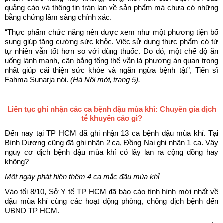
quảng cáo và thông tin tràn lan về sản phẩm mà chưa có những
bằng chứng lâm sàng chính xác.
“Thực phẩm chức năng nên được xem như một phương tiện bổ
sung giúp tăng cường sức khỏe. Việc sử dụng thực phẩm có từ
tự nhiên vẫn tốt hơn so với dùng thuốc. Do đó, một chế độ ăn
uống lành mạnh, cân bằng tổng thể vẫn là phương án quan trọng
nhất giúp cải thiện sức khỏe và ngăn ngừa bệnh tật”, Tiến sĩ
Fahma Sunarja nói.
(Hà Nội mới, trang 5).
Liên tục ghi nhận các ca bệnh đậu mùa khỉ: Chuyên gia dịch
tễ khuyến cáo gì?
Đến nay tại TP HCM đã ghi nhận 13 ca bệnh đậu mùa khỉ. Tại
Bình Dương cũng đã ghi nhận 2 ca, Đồng Nai ghi nhận 1 ca. Vậy
nguy cơ dịch bệnh đậu mùa khỉ có lây lan ra cộng đồng hay
không?
Một ngày phát hiện thêm 4 ca mắc đậu mùa khỉ
Vào tối 8/10, Sở Y tế TP HCM đã báo cáo tình hình mới nhất về
đậu mùa khỉ cùng các hoạt động phòng, chống dịch bệnh đến
UBND TP HCM.