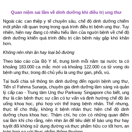
Quan niệm sai lầm về dinh dưỡng khi điều trị ung thư
Ngoài các can thiệp y tế chuyên sâu, chế độ dinh dưỡng chiếm
một phần rất quan trọng trong quá trình điều trị bệnh ung thư. Tuy
nhiên, hiện nay đang có nhiều hiểu lầm của người bệnh về chế độ
dinh dưỡng khiến quá trình điều trị căn bệnh này gặp khó khăn
hơn.
Không nên nhịn ăn hay loại bỏ đường
Theo báo cáo của Bộ Y tế, trung bình mỗi năm tại nước ta có
khoảng 183.000 ca mắc mới và khoảng 122.000 ca tử vong do
bệnh ung thư, trong đó chủ yếu là ung thư gan, phổi, vú.
Tại buổi chia sẻ thông tin dinh dưỡng đến người bệnh ung thư,
Tiến sĩ Fahma Sunarja, chuyên gia dinh dưỡng lâm sàng và quản
lý cấp cao - Trung tâm Ung thư Parkway Singapore cho biết, ung
thư là căn bệnh thực sự cần có tư vấn và định hướng chế độ ăn
uống khoa học, phù hợp với thể trạng bệnh nhân. Thế nhưng,
thực tế cho thấy, không ít bệnh nhân thực hiện chế độ dinh
dưỡng chưa khoa học. Thậm chí, họ còn có những quan điểm
sai lầm khi cho rằng, nên nhịn ăn để tiêu diệt tế bào ung thư hay
tuyệt đối không sử dụng đường và thực phẩm hữu cơ tốt hơn, an
toàn hơn so với thực phẩm thông thường.