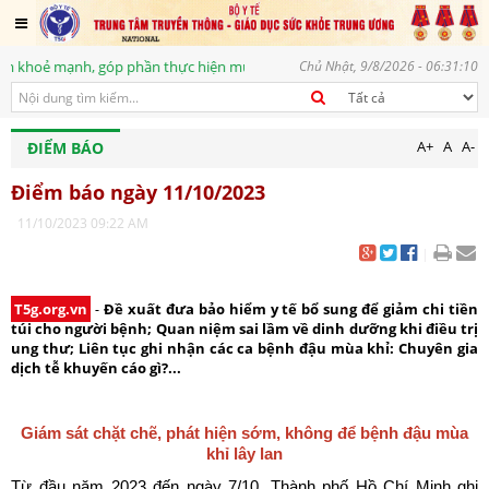
p phần thực hiện mục tiêu phát triển bền vững, vì một tương lai tươi sán
Chủ Nhật, 9/8/2026 - 06:31:11
A+
A
A-
ĐIỂM BÁO
Điểm báo ngày 11/10/2023
11/10/2023 09:22 AM
|
T5g.org.vn
-
Đề xuất đưa bảo hiểm y tế bổ sung để giảm chi tiền
túi cho người bệnh; Quan niệm sai lầm về dinh dưỡng khi điều trị
ung thư; Liên tục ghi nhận các ca bệnh đậu mùa khỉ: Chuyên gia
dịch tễ khuyến cáo gì?...
Giám sát chặt chẽ, phát hiện sớm, không để bệnh đậu mùa
khỉ lây lan
Từ đầu năm 2023 đến ngày 7/10, Thành phố Hồ Chí Minh ghi