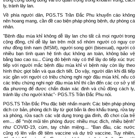
trong cộng đồng đóng vai trò quan trọng trong khoanh vùng, cách
ly, tránh lây lan.
Về phía người dân, PGS.TS Trần Đắc Phu khuyến cáo không
nên hoang mang, cần đề cao biện pháp phòng bệnh, dự phòng cá
nhân.
"Bệnh đậu mùa khỉ không dễ lây lan cho tất cả mọi người trong
cộng đồng, chỉ dễ lây lan trên một số nhóm người có nguy cơ
như đồng tính nam (MSM), người song giới (bisexual), người có
nhiều bạn tình quan hệ tình dục không an toàn, không bảo vệ
bằng bao cao su... Cùng đó bệnh này có thể lây do tiếp xúc trực
tiếp với người mắc bệnh đậu mùa khỉ vì bệnh này còn lây theo
hình thức giọt bắn và qua dịch tiết. Do vậy, người dân khi đã tiếp
xúc gần với người có triệu chứng nghi ngờ đậu mùa khỉ, nếu có
các triệu chứng nghi ngờ đậu mùa khỉ thì cần đến các cơ sở y tế
địa phương để được chẩn đoán xác định và chủ động cách ly,
tránh lây cho người khác"- PGS.TS Trần Đắc Phu nói.
PGS.TS Trần Đắc Phu đặc biệt nhấn mạnh: Các biện pháp phòng
dịch cơ bản, phòng dịch lây từ giọt bắn là đeo khẩu trang, rửa tay
xà phòng, rửa sạch các vật dụng trong gia đình, đồ chơi của trẻ
em… để “một mũi tên phòng được nhiều mục đích, nhiều bệnh”
như COVID-19, cúm, tay chân miệng… “Ban đầu, các nước
cũng rộ lên vấn đề tiêm vaccine và dự trữ vaccine. Tuy nhiên,