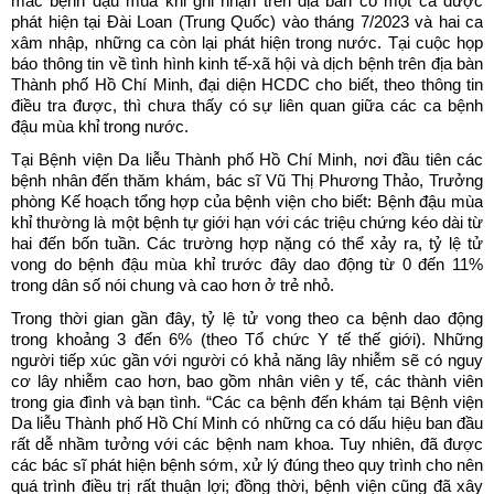
mắc bệnh đậu mùa khỉ ghi nhận trên địa bàn có một ca được
phát hiện tại Đài Loan (Trung Quốc) vào tháng 7/2023 và hai ca
xâm nhập, những ca còn lại phát hiện trong nước. Tại cuộc họp
báo thông tin về tình hình kinh tế-xã hội và dịch bệnh trên địa bàn
Thành phố Hồ Chí Minh, đại diện HCDC cho biết, theo thông tin
điều tra được, thì chưa thấy có sự liên quan giữa các ca bệnh
đậu mùa khỉ trong nước.
Tại Bệnh viện Da liễu Thành phố Hồ Chí Minh, nơi đầu tiên các
bệnh nhân đến thăm khám, bác sĩ Vũ Thị Phương Thảo, Trưởng
phòng Kế hoạch tổng hợp của bệnh viện cho biết: Bệnh đậu mùa
khỉ thường là một bệnh tự giới hạn với các triệu chứng kéo dài từ
hai đến bốn tuần. Các trường hợp nặng có thể xảy ra, tỷ lệ tử
vong do bệnh đậu mùa khỉ trước đây dao động từ 0 đến 11%
trong dân số nói chung và cao hơn ở trẻ nhỏ.
Trong thời gian gần đây, tỷ lệ tử vong theo ca bệnh dao động
trong khoảng 3 đến 6% (theo Tổ chức Y tế thế giới). Những
người tiếp xúc gần với người có khả năng lây nhiễm sẽ có nguy
cơ lây nhiễm cao hơn, bao gồm nhân viên y tế, các thành viên
trong gia đình và bạn tình. “Các ca bệnh đến khám tại Bệnh viện
Da liễu Thành phố Hồ Chí Minh có những ca có dấu hiệu ban đầu
rất dễ nhầm tưởng với các bệnh nam khoa. Tuy nhiên, đã được
các bác sĩ phát hiện bệnh sớm, xử lý đúng theo quy trình cho nên
quá trình điều trị rất thuận lợi; đồng thời, bệnh viện cũng đã xây