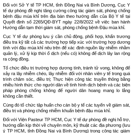
Đối với Sở Y tế TP HCM, tỉnh Đồng Nai và Bình Dương, Cục Y
tế dự phòng đề nghị tăng cường công tác giám sát, phòng chống
bệnh đậu mùa khỉ trên địa bàn theo hướng dẫn của Bộ Y tế tại
Quyết định số 2265/QĐ-BYT ngày 22/8/2022 về việc ban hành
Hướng dẫn tạm thời giám sát, phòng chống bệnh Đậu mùa khỉ.
Cục Y tế dự phòng lưu ý cần chủ động, phối hợp, khẩn trương
điều tra kỹ tất cả các trường hợp tiếp xúc với trường hợp dương
tính với đậu mùa khỉ nêu trên để xác định nguồn lây nhiễm nhằm
quản lý, xử lý kịp thời ổ dịch (nếu có) không để dịch lây lan rộng
ra cộng đồng.
Tổ chức điều trị trường hợp dương tính, tránh tử vong, không để
xảy ra lây nhiễm chéo, lây nhiễm đối với nhân viên y tế trong quá
trình chăm sóc, điều trị; Thực hiện công tác truyền thông bằng
nhiều hình thức cho người dân về tình hình dịch bệnh và các biện
pháp phòng chống không để người dân hoang mang lo lắng
không cần thiết.
Cùng đó tổ chức tập huấn cho cán bộ y tế các tuyến về giám sát,
điều trị và phòng chống nhiễm khuẩn bệnh đậu mùa khỉ.
Đối với Viện Pasteur TP HCM, Cục Y tế dự phòng đề nghị hỗ trợ,
hướng dẫn kịp thời về chuyên môn, kỹ thuật các địa phương (lưu
ý TP HCM, tỉnh Đồng Nai và Bình Dương) trong công tác giám