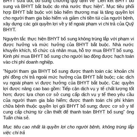
BHYT sưa đổi, bổ sung chương quy định về "Liên kết BHYT bổ
sung và BHYT bắt buộc do nhà nước thực hiện". Mục tiêu phối
hợp BHYT bắt buộc với bảo hiểm thương mại là tăng quyền lợi
cho người tham gia bảo hiểm và giảm chi tiền túi của người bệnh,
xây dựng các gói quyền lợi về y tế ngoài phạm vi chi trả của Quỹ
BHYT.
Nguyên tắc thực hiện BHYT bổ sung không trùng lắp với phạm vi
được hưởng và mức hưởng của BHYT bắt buộc. Nhà nước
khuyến khích, tổ chức cá nhân mua, hỗ trợ mua BHYT bổ sung.
Kinh phí mua BHYT bổ sung cho người lao động được hạch toán
vào chi phí doanh nghiệp.
"Người tham gia BHYT bổ sung được thanh toán các khoản chi
phí đồng chi trả ngoài mức hưởng của BHYT bắt buộc; các dịch
vụ ngoài phạm vi được hưởng của BHYT bắt buộc. Các quyền
lợi được nâng cao bao gồm: Tiếp cận dịch vụ y tế chất lượng tốt
hơn; được lựa chọn cơ sở cung cấp dịch vụ y tế theo yêu cầu
của người tham gia bảo hiểm; được thanh toán chi phí khám
chữa bệnh thuộc quyền lợi gói BHYT bổ sung; được cơ sở y tế
cung cấp chứng từ cần thiết để thanh toán BHYT bổ sung" ông
Tuấn chia sẻ.
Mục tiêu cao nhất là quyền lợi cho người bệnh, không trùng lắp
việc chi trả