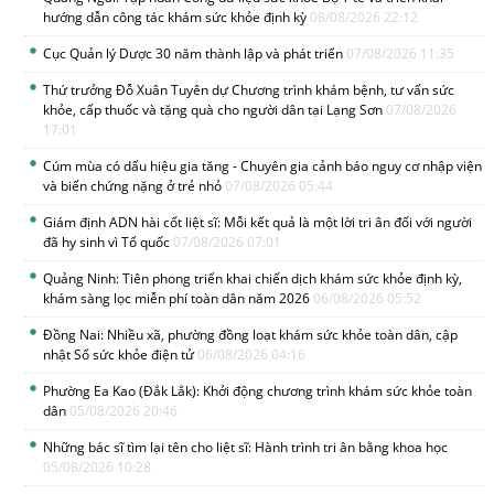
hướng dẫn công tác khám sức khỏe định kỳ
08/08/2026 22:12
Cục Quản lý Dược 30 năm thành lập và phát triển
07/08/2026 11:35
Thứ trưởng Đỗ Xuân Tuyên dự Chương trình khám bệnh, tư vấn sức
khỏe, cấp thuốc và tặng quà cho người dân tại Lạng Sơn
07/08/2026
17:01
Cúm mùa có dấu hiệu gia tăng - Chuyên gia cảnh báo nguy cơ nhập viện
và biến chứng nặng ở trẻ nhỏ
07/08/2026 05:44
Giám định ADN hài cốt liệt sĩ: Mỗi kết quả là một lời tri ân đối với người
đã hy sinh vì Tổ quốc
07/08/2026 07:01
Quảng Ninh: Tiên phong triển khai chiến dịch khám sức khỏe định kỳ,
khám sàng lọc miễn phí toàn dân năm 2026
06/08/2026 05:52
Đồng Nai: Nhiều xã, phường đồng loạt khám sức khỏe toàn dân, cập
nhật Sổ sức khỏe điện tử
06/08/2026 04:16
Phường Ea Kao (Đắk Lắk): Khởi động chương trình khám sức khỏe toàn
dân
05/08/2026 20:46
Những bác sĩ tìm lại tên cho liệt sĩ: Hành trình tri ân bằng khoa học
05/08/2026 10:28