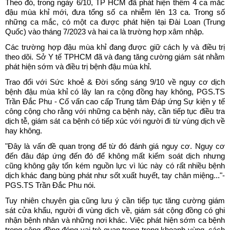
Theo đó, trong ngày 6/10, TP HCM đã phát hiện thêm 4 ca mắc
đậu mùa khỉ mới, đưa tổng số ca nhiễm lên 13 ca. Trong số
những ca mắc, có một ca được phát hiện tại Đài Loan (Trung
Quốc) vào tháng 7/2023 và hai ca là trường hợp xâm nhập.
Các trường hợp đậu mùa khỉ đang được giữ cách ly và điều trị
theo dõi. Sở Y tế TPHCM đã và đang tăng cường giám sát nhằm
phát hiện sớm và điều trị bệnh đậu mùa khỉ.
Trao đổi với Sức khoẻ & Đời sống sáng 9/10 về nguy cơ dịch
bệnh đậu mùa khỉ có lây lan ra cộng đồng hay không, PGS.TS
Trần Đắc Phu - Cố vấn cao cấp Trung tâm Đáp ứng Sự kiện y tế
công cộng cho rằng với những ca bệnh này, cần tiếp tục điều tra
dịch tễ, giám sát ca bệnh có tiếp xúc với người đi từ vùng dịch về
hay không.
"Đây là vấn đề quan trọng để từ đó đánh giá nguy cơ. Nguy cơ
đến đâu đáp ứng đến đó để không mất kiểm soát dịch nhưng
cũng không gây tốn kém nguồn lực vì lúc này có rất nhiều bệnh
dịch khác đang bùng phát như sốt xuất huyết, tay chân miệng..."-
PGS.TS Trần Đắc Phu nói.
Tuy nhiên chuyên gia cũng lưu ý cần tiếp tục tăng cường giám
sát cửa khẩu, người đi vùng dịch về, giám sát cộng đồng có ghi
nhận bệnh nhân và những nơi khác. Việc phát hiện sớm ca bệnh