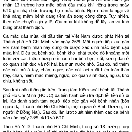
nhận 13 trường hợp mắc bệnh đậu mùa khỉ, riêng trong ngày
6/10 ghi nhận bốn trường hợp mắc bệnh. Người dân lo ngại về
khả năng mầm bệnh đang tiềm ẩn trong cộng đồng. Tuy nhiên,
theo các chuyên gia y tế, đậu mùa khỉ không dễ lây lan và khó
bùng phát thành dịch.
Ca mắc đậu mùa khỉ đầu tiên tại Việt Nam được phát hiện tại
Thành phố Hồ Chí Minh vào ngày 26/9. Một người tiếp xúc gần
với nam bệnh nhân này cũng đã được xác định mắc bệnh đậu
mùa khỉ. Điều tra bệnh sử, bệnh khởi phát trước đó khoảng một
tuần với các triệu chứng nổi hạch hai bên bẹn, sốt, sưng đau ở
cơ quan sinh dục và nổi hai, ba mụn nước nhỏ. Sau đó, nổi thêm
các nốt mủ ở tay, chân, ngực, các nốt loét xuất hiện toàn thân
(tay, chân, niêm mạc miệng, ngực, cơ quan sinh dục), ngứa, khó
chịu, không sốt.
Sau khi nhận thông tin trên, Trung tâm Kiểm soát bệnh tật Thành
phố Hồ Chí Minh (HCDC) đã tiến hành điều tra dịch tễ, tiền sử đi
lại, lập danh sách tám người tiếp xúc gần với bệnh nhân (bốn
người tại Thành phố Hồ Chí Minh, một người ở Bình Dương, ba
người ở Đồng Nai). Sau đó, lần lượt xuất hiện thêm các ca bệnh
vào các ngày 28/9, 4/10 và 6/10.
Theo Sở Y tế Thành phố Hồ Chí Minh, trong số 13 trường hợp