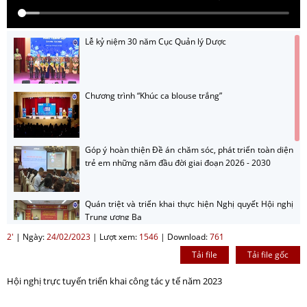
Lễ kỷ niệm 30 năm Cục Quản lý Dược
Chương trình “Khúc ca blouse trắng”
Góp ý hoàn thiện Đề án chăm sóc, phát triển toàn diện
trẻ em những năm đầu đời giai đoạn 2026 - 2030
Quán triệt và triển khai thực hiện Nghị quyết Hội nghị
Trung ương Ba
2'
|
Ngày:
24/02/2023
|
Lượt xem:
1546
|
Download:
761
Tải file
Tải file gốc
Hướng dẫn nộp sản phẩm cuộc thi sản phẩm phát
thanh, truyền hình về gương sáng trong công tác
Hội nghị trực tuyến triển khai công tác y tế năm 2023
phòng bệnh năm 2026