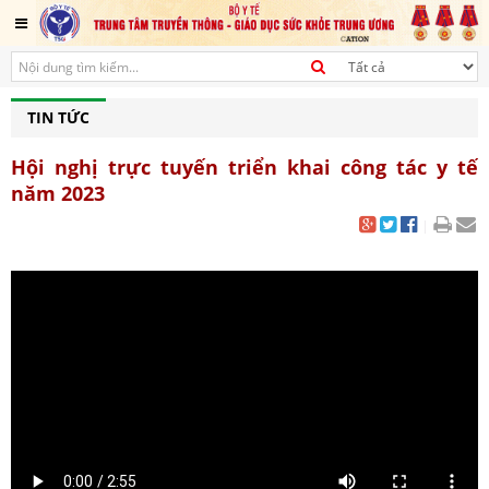
TIN TỨC
Hội nghị trực tuyến triển khai công tác y tế
năm 2023
|