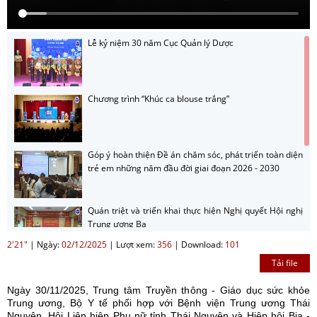
Lễ kỷ niệm 30 năm Cục Quản lý Dược
Chương trình “Khúc ca blouse trắng”
Góp ý hoàn thiện Đề án chăm sóc, phát triển toàn diện
trẻ em những năm đầu đời giai đoạn 2026 - 2030
Quán triệt và triển khai thực hiện Nghị quyết Hội nghị
Trung ương Ba
2'21"
|
Ngày:
02/12/2025
|
Lượt xem:
356
|
Download:
101
Tải file
Hướng dẫn nộp sản phẩm cuộc thi sản phẩm phát
thanh, truyền hình về gương sáng trong công tác
Ngày 30/11/2025, Trung tâm Truyền thông - Giáo dục sức khỏe
phòng bệnh năm 2026
Trung ương, Bộ Y tế phối hợp với Bệnh viện Trung ương Thái
Nguyên, Hội Liên hiệp Phụ nữ tỉnh Thái Nguyên và Hiệp hội Bia -