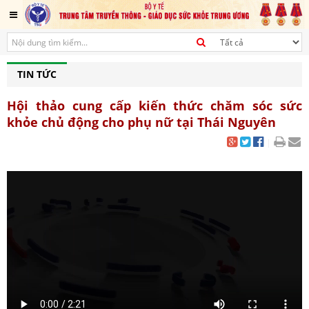
TIN TỨC
Hội thảo cung cấp kiến thức chăm sóc sức
khỏe chủ động cho phụ nữ tại Thái Nguyên
|