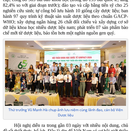
82,4% so với giai đoạn trước); đào tạo và cấp bằng tiến sỹ cho 25
nghiên cứu sinh; tự công bố lưu hành 10 giống cây dược liệu; ban
hành 97 quy trình kỹ thuật sản xuất dược liệu theo chuẩn GACP-
WHO; xây dựng ngân hàng 26 chất đối chiếu và xây dựng cơ sở
dữ liệu khoa học nhiều dược liệu nam; phát triển 07 sản phẩm bào
chế mới từ dược liệu, bảo tồn hơn một nghìn nguồn gen quý.
Thứ trưởng Vũ Mạnh Hà chụp ảnh lưu niệm cùng lãnh đạo, cán bộ Viện
Dược liệu
Hội nghị diễn ra trong gần 03 ngày với nhiều nội dung, chủ
đề rất thiết thực, bổ ích. Đây là dịp để Việt Nam có cơ hội giới thiệu