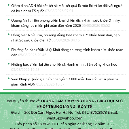
Giám định ADN hài cốt liệt sĩ: Mỗi kết quả là một lời tri ân đối với người
đã hy sinh vì Tổ quốc
07/08/2026 07:01
Quảng Ninh: Tiên phong triển khai chiến dịch khám sức khỏe định kỳ,
khám sàng lọc miễn phí toàn dân năm 2026
06/08/2026 05:52
Đồng Nai: Nhiều xã, phường đồng loạt khám sức khỏe toàn dân, cập
nhật Sổ sức khỏe điện tử
06/08/2026 04:16
Phường Ea Kao (Đắk Lắk): Khởi động chương trình khám sức khỏe toàn
dân
05/08/2026 20:46
Những bác sĩ tìm lại tên cho liệt sĩ: Hành trình tri ân bằng khoa học
05/08/2026 10:28
Viện Pháp y Quốc gia tiếp nhận gần 7.000 mẫu hài cốt liệt sĩ phục vụ
giám định ADN
05/08/2026 10:37
Bản quyền thuộc về
TRUNG TÂM TRUYỀN THÔNG - GIÁO DỤC SỨC
KHỎE TRUNG ƯƠNG - BỘ Y TẾ
Địa chỉ: 366 Đội Cấn, Ngọc Hà, Hà Nội Tel: 84 2437623673 Email:
webt5g@yahoo.com
Giấy phép số 180/GP-TTĐT cấp ngày 27 tháng 12 năm 2022