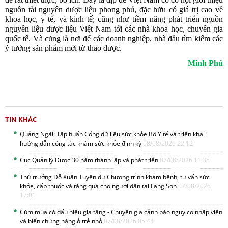
nguồn tài nguyên dược liệu phong phú, đặc hữu có giá trị cao về
khoa học, y tế, và kinh tế; cũng như tiềm năng phát triển nguồn
nguyên liệu dược liệu Việt Nam tới các nhà khoa học, chuyên gia
quốc tế. Và cũng là nơi để các doanh nghiệp, nhà đầu tìm kiếm các
ý tưởng sản phẩm mới từ thảo dược.
Minh Phú
TIN KHÁC
Quảng Ngãi: Tập huấn Cổng dữ liệu sức khỏe Bộ Y tế và triển khai
hướng dẫn công tác khám sức khỏe định kỳ
08/08/2026 22:12
Cục Quản lý Dược 30 năm thành lập và phát triển
07/08/2026 11:35
Thứ trưởng Đỗ Xuân Tuyên dự Chương trình khám bệnh, tư vấn sức
khỏe, cấp thuốc và tặng quà cho người dân tại Lạng Sơn
07/08/2026
17:01
Cúm mùa có dấu hiệu gia tăng - Chuyên gia cảnh báo nguy cơ nhập viện
và biến chứng nặng ở trẻ nhỏ
07/08/2026 05:44