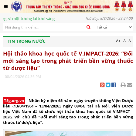
ột tương lai tươi sáng
Thứ Bảy, 8/8/2026 - 23:24:00
A+
A
A-
TIN TRONG NƯỚC
Hội thảo khoa học quốc tế V.IMPACT-2026: “Đổi
mới sáng tạo trong phát triển bền vững thuốc
từ dược liệu”
08/04/2026 04:36 PM
|
T5g.org.vn
-
Nhân kỷ niệm 65 năm ngày truyền thống Viện Dược
liệu (13/04/1961 – 13/04/2026), ngày 08/04, tại Hà Nội, Viện Dược
liệu Việt Nam đã tổ chức hội thảo khoa học quốc tế VIMPACT -
2026, với chủ đề “Đổi mới sáng tạo trong phát triển bền vững
thuốc từ dược liệu”.