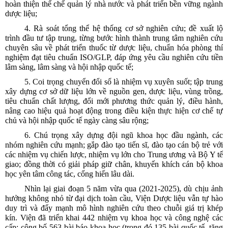
hoàn thiện thể chế quản lý nhà nước và phát triển bền vững ngành
dược liệu;
4. Rà soát tổng thể hệ thống cơ sở nghiên cứu; đề xuất lộ
trình đầu tư tập trung, từng bước hình thành trung tâm nghiên cứu
chuyên sâu về phát triển thuốc từ dược liệu, chuẩn hóa phòng thí
nghiệm đạt tiêu chuẩn ISO/GLP, đáp ứng yêu cầu nghiên cứu tiền
lâm sàng, lâm sàng và hội nhập quốc tế;
5. Coi trọng chuyển đổi số là nhiệm vụ xuyên suốt; tập trung
xây dựng cơ sở dữ liệu lớn về nguồn gen, dược liệu, vùng trồng,
tiêu chuẩn chất lượng, đổi mới phương thức quản lý, điều hành,
nâng cao hiệu quả hoạt động trong điều kiện thực hiện cơ chế tự
chủ và hội nhập quốc tế ngày càng sâu rộng;
6. Chú trọng xây dựng đội ngũ khoa học đầu ngành, các
nhóm nghiên cứu mạnh; gắp đào tạo tiến sĩ, đào tạo cán bộ trẻ với
các nhiệm vụ chiến lược, nhiệm vụ lớn cho Trung ương và Bộ Y tế
giao; đồng thời có giải pháp giữ chân, khuyến khích cán bộ khoa
học yên tâm công tác, cống hiến lâu dài.
Nhìn lại giai đoạn 5 năm vừa qua (2021-2025), dù chịu ảnh
hưởng không nhỏ từ đại dịch toàn cầu, Viện Dược liệu vẫn tự hào
duy trì và đẩy mạnh mô hình nghiên cứu theo chuỗi giá trị khép
kín. Viện đã triển khai 442 nhiệm vụ khoa học và công nghệ các
cấp; công bố 563 bài báo khoa học (trong đó 135 bài quốc tế, tăng