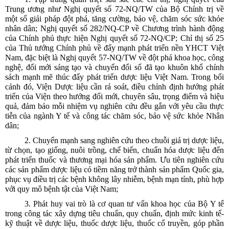
Trung ương như Nghị quyết số 72-NQ/TW của Bộ Chính trị về
một số giải pháp đột phá, tăng cường, bảo vệ, chăm sóc sức khỏe
nhân dân; Nghị quyết số 282/NQ-CP về Chương trình hành động
của Chính phủ thực hiện Nghị quyết số 72-NQ/CP; Chỉ thị số 25
của Thủ tướng Chính phủ về đẩy mạnh phát triển nền YHCT Việt
Nam, đặc biệt là Nghị quyết 57-NQ/TW về đột phá khoa học, công
nghệ, đổi mới sáng tạo và chuyển đổi số đã tạo khuôn khổ chính
sách mạnh mẽ thúc đẩy phát triển dược liệu Việt Nam. Trong bối
cảnh đó, Viện Dược liệu cần rá soát, điều chỉnh định hướng phát
triển của Viện theo hướng đổi mới, chuyên sâu, trọng điểm và hiệu
quả, đảm bảo mỗi nhiệm vụ nghiên cứu đều gắn với yêu cầu thực
tiễn của ngành Y tế và công tác chăm sóc, bảo vệ sức khỏe Nhân
dân;
2. Chuyển mạnh sang nghiên cứu theo chuỗi giá trị dược liệu,
từ chọn, tạo giống, nuôi trồng, chế biến, chuẩn hóa dược liệu đến
phát triển thuốc và thương mại hóa sản phẩm. Ưu tiên nghiên cứu
các sản phẩm dược liệu có tiềm năng trở thành sản phẩm Quốc gia,
phục vụ điều trị các bệnh không lây nhiễm, bệnh mạn tính, phù hợp
với quy mô bệnh tật của Việt Nam;
3. Phát huy vai trò là cơ quan tư vấn khoa học của Bộ Y tế
trong công tác xây dựng tiêu chuẩn, quy chuẩn, định mức kinh tế-
kỹ thuật về dược liệu, thuốc dược liệu, thuốc cổ truyền, góp phần