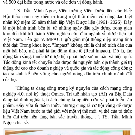
và 500 đại biểu trong nước và các đơn vị đồng hành.
TS. Trần Minh Ngọc, Viện trưởng Viện Dược liệu cho biết:
Hội thảo năm nay diễn ra trong một thời điểm vô cùng đặc biệt
nhân Kỷ niệm 65 năm thành lập Viện Dược liệu (1961- 2026). Đây
là một hành trình bền bỉ, từ những ngày đầu gây dựng trong gian
khó đến khi trở thành Viện nghiên cứu đầu ngành về dược liệu tại
Việt Nam. Tên gọi V.IMPACT gửi gắm một thông điệp mang tính
thời đại: Trong khoa học, "Impact" không chỉ là chỉ số trích dẫn của
một bài báo, mà phải là tác động thực tế (Real Impact). Đó là, tác
động lâm sàng: thuốc từ dược liệu phải thực sự an toàn và hiệu quả.
Tác động kinh tế: chuyển hóa được tài nguyên bản địa thành giá trị
thặng dư cao cho doanh nghiệp và quốc gia và tác động cộng đồng:
tạo ra sinh kế bền vững cho người nông dân trên chính mảnh đất
của họ.
“Chúng ta đang sống trong kỷ nguyên của cách mạng công
nghiệp 4.0, nơi kỹ thuật Omics, Trí tuệ nhân tạo (AI) và Big Data
đang tái định nghĩa lại cách chúng ta nghiên cứu và phát triển sản
phẩm. Đây vừa là thách thức, nhưng cũng là cơ hội vàng để dược
liệu Việt Nam bước ra thế giới với một vị thế mới, vị thế của tri thức
hiện đại trên nền tảng bản sắc truyền thống…”, TS. Trần Minh
Ngọc chia sẻ.