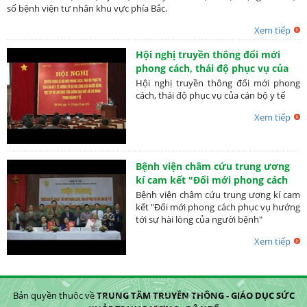
số bệnh viện tư nhân khu vực phía Bắc.
Xem tiếp
Hội nghị truyền thông đổi mới
phong cách, thái độ phục vụ của
cán bộ y tế
Hội nghị truyền thông đổi mới phong
cách, thái độ phục vụ của cán bộ y tế
Xem tiếp
Bệnh viện châm cứu trung ương
kí cam kết "Đổi mới phong cách
phục vụ hướng tới sự hài lòng của
Bệnh viện châm cứu trung ương kí cam
người bệnh"
kết "Đổi mới phong cách phục vụ hướng
tới sự hài lòng của người bệnh"
Xem tiếp
Bản quyền thuộc về
TRUNG TÂM TRUYỀN THÔNG - GIÁO DỤC SỨC