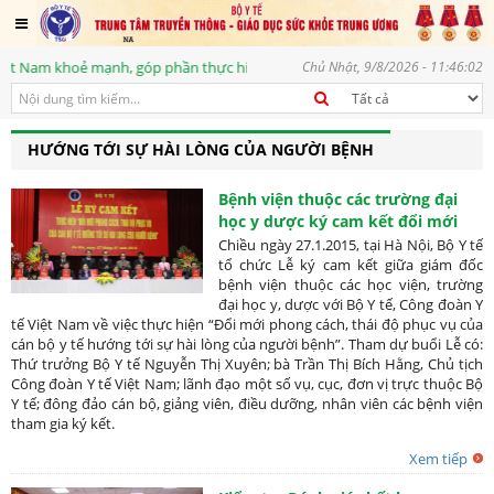
Nam khoẻ mạnh, góp phần thực hiện mục tiêu phát triển bền vững, vì một t
Chủ Nhật, 9/8/2026 - 11:46:02
HƯỚNG TỚI SỰ HÀI LÒNG CỦA NGƯỜI BỆNH
Bệnh viện thuộc các trường đại
học y dược ký cam kết đổi mới
phong cách, thái độ phục vụ
Chiều ngày 27.1.2015, tại Hà Nội, Bộ Y tế
tổ chức Lễ ký cam kết giữa giám đốc
bệnh viện thuộc các học viện, trường
đại học y, dược với Bộ Y tế, Công đoàn Y
tế Việt Nam về việc thực hiện “Đổi mới phong cách, thái độ phục vụ của
cán bộ y tế hướng tới sự hài lòng của người bệnh”. Tham dự buổi Lễ có:
Thứ trưởng Bộ Y tế Nguyễn Thị Xuyên; bà Trần Thị Bích Hằng, Chủ tịch
Công đoàn Y tế Việt Nam; lãnh đạo một số vụ, cục, đơn vị trực thuộc Bộ
Y tế; đông đảo cán bộ, giảng viên, điều dưỡng, nhân viên các bệnh viện
tham gia ký kết.
Xem tiếp