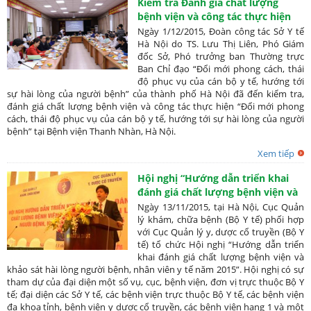
Kiểm tra Đánh giá chất lượng
bệnh viện và công tác thực hiện
“Đổi mới phong cách, thái độ phục
Ngày 1/12/2015, Đoàn công tác Sở Y tế
vụ của cán bộ y tế, hướng tới sự
Hà Nội do TS. Lưu Thị Liên, Phó Giám
đốc Sở, Phó trưởng ban Thường trực
hài lòng của người bệnh” tại Bệnh
Ban Chỉ đạo “Đổi mới phong cách, thái
viện Thanh Nhàn, Hà Nội
độ phục vụ của cán bộ y tế, hướng tới
sự hài lòng của người bệnh” của thành phố Hà Nội đã đến kiểm tra,
đánh giá chất lượng bệnh viện và công tác thực hiện “Đổi mới phong
cách, thái độ phục vụ của cán bộ y tế, hướng tới sự hài lòng của người
bệnh” tại Bệnh viện Thanh Nhàn, Hà Nội.
Xem tiếp
Hội nghị “Hướng dẫn triển khai
đánh giá chất lượng bệnh viện và
khảo sát hài lòng người bệnh,
Ngày 13/11/2015, tại Hà Nội, Cục Quản
nhân viên y tế năm 2015
lý khám, chữa bệnh (Bộ Y tế) phối hợp
với Cục Quản lý y, dược cổ truyền (Bộ Y
tế) tổ chức Hội nghị “Hướng dẫn triển
khai đánh giá chất lượng bệnh viện và
khảo sát hài lòng người bệnh, nhân viên y tế năm 2015”. Hội nghị có sự
tham dự của đại diện một số vụ, cục, bệnh viện, đơn vị trực thuộc Bộ Y
tế; đại diện các Sở Y tế, các bệnh viện trực thuộc Bộ Y tế, các bệnh viện
đa khoa tỉnh, bệnh viện y dược cổ truyền, các bệnh viện hạng 1 và một