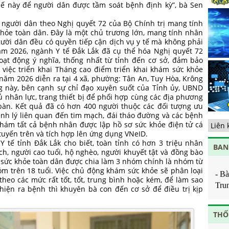
qu
hế này để người dân được tầm soát bệnh định kỳ”, bà Sen
di
tế
người dân theo Nghị quyết 72 của Bộ Chính trị mang tính
hỏe toàn dân. Đây là một chủ trương lớn, mang tính nhân
Tă
ười dân đều có quyền tiếp cận dịch vụ y tế mà không phải
cộ
Chịu
năm 2026, ngành Y tế Đắk Lắk đã cụ thể hóa Nghị quyết 72
nắ
t động ý nghĩa, thống nhất từ tỉnh đến cơ sở, đảm bảo
Về
- Ô
ến việc triển khai Tháng cao điểm triển khai khám sức khỏe
ng
Ban 
năm 2026 diễn ra tại 4 xã, phường: Tân An, Tuy Hòa, Krông
hạ
g này, bên cạnh sự chỉ đạo xuyên suốt của Tỉnh ủy, UBND
Ban 
ủ nhân lực, trang thiết bị để phối hợp cùng các địa phương
 bàn. Kết quả đã có hơn 400 người thuộc các đối tượng ưu
- Ô
ệnh lý liên quan đến tim mạch, đái tháo đường và các bệnh
tâm
khám tất cả bệnh nhân được lập hồ sơ sức khỏe điện tử cá
 tuyến trên và tích hợp lên ứng dụng VNeID.
- Ô
tế tỉnh Đắk Lắk cho biết, toàn tỉnh có hơn 3 triệu nhân
BAN
tâm
ch, người cao tuổi, hộ nghèo, người khuyết tật và đồng bào
m sức khỏe toàn dân được chia làm 3 nhóm chính là nhóm từ
- B
 nhóm trên 18 tuổi. Việc chủ động khám sức khỏe sẽ phân loại
Tru
heo các mức rất tốt, tốt, trung bình hoặc kém, để làm sao
 hiện ra bệnh thì khuyên bà con đến cơ sở để điều trị kịp
- B
viên
THỐ
- B