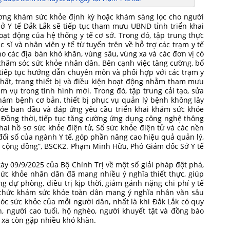
ơng khám sức khỏe định kỳ hoặc khám sàng lọc cho người
 Sở Y tế Đắk Lắk sẽ tiếp tục tham mưu UBND tỉnh triển khai
oạt động của hệ thống y tế cơ sở. Trong đó, tập trung thực
 sĩ và nhân viên y tế từ tuyến trên về hỗ trợ các trạm y tế
o các địa bàn khó khăn, vùng sâu, vùng xa và các đơn vị có
chăm sóc sức khỏe nhân dân. Bên cạnh việc tăng cường, bổ
ế tiếp tục hướng dẫn chuyên môn và phối hợp với các trạm y
 chất, trang thiết bị và điều kiện hoạt động nhằm tham mưu
 vụ trong tình hình mới. Trong đó, tập trung cải tạo, sửa
hám bệnh cơ bản, thiết bị phục vụ quản lý bệnh không lây
ỏe ban đầu và đáp ứng yêu cầu triển khai khám sức khỏe
 Đồng thời, tiếp tục tăng cường ứng dụng công nghệ thông
khai hồ sơ sức khỏe điện tử, Sổ sức khỏe điện tử và các nền
đổi số của ngành Y tế, góp phần nâng cao hiệu quả quản lý,
i cộng đồng”, BSCK2. Phạm Minh Hữu, Phó Giám đốc Sở Y tế
y 09/9/2025 của Bộ Chính Trị về một số giải pháp đột phá,
sức khỏe nhân dân đã mang nhiều ý nghĩa thiết thực, giúp
 dự phòng, điều trị kịp thời, giảm gánh nặng chi phí y tế
ổ chức khám sức khỏe toàn dân mang ý nghĩa nhân văn sâu
c sức khỏe của mỗi người dân, nhất là khi Đắk Lắk có quy
, người cao tuổi, hộ nghèo, người khuyết tật và đồng bào
g xa còn gặp nhiều khó khăn.