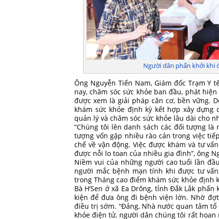
Người dân phấn khởi khi 
Ông Nguyễn Tiến Nam, Giám đốc Trạm Y tế x
nay, chăm sóc sức khỏe ban đầu, phát hiện
được xem là giải pháp căn cơ, bền vững. 
khám sức khỏe định kỳ kết hợp xây dựng d
quản lý và chăm sóc sức khỏe lâu dài cho n
“Chúng tôi lên danh sách các đối tượng là
tượng vốn gặp nhiều rào cản trong việc tiếp
chế về vận động. Việc được khám và tư vấn
được nỗi lo toan của nhiều gia đình”, ông 
Niềm vui của những người cao tuổi lần đầ
người mắc bệnh mạn tính khi được tư vấn,
trong Tháng cao điểm khám sức khỏe định k
Bà H’Sen ở xã Ea Drông, tỉnh Đắk Lắk phấn k
kiện để đưa ông đi bệnh viện lớn. Nhờ đợt
điều trị sớm. “Đảng, Nhà nước quan tâm tổ
khỏe điện tử, người dân chúng tôi rất hoa