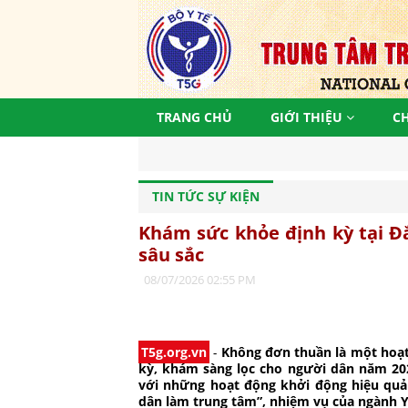
TRANG CHỦ
GIỚI THIỆU
C
Đồng hành
TIN TỨC SỰ KIỆN
Khám sức khỏe định kỳ tại Đ
sâu sắc
08/07/2026 02:55 PM
T5g.org.vn
-
Không đơn thuần là một hoạ
kỳ, khám sàng lọc cho người dân năm 2026
với những hoạt động khởi động hiệu quả v
dân làm trung tâm”, nhiệm vụ của ngành Y