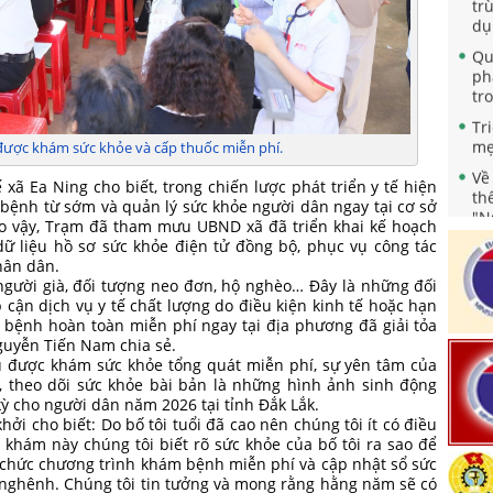
dụ
Qu
ph
tr
Tr
mẹ
được khám sức khỏe và cấp thuốc miễn phí.
Về
th
ã Ea Ning cho biết, trong chiến lược phát triển y tế hiện
"N
 bệnh từ sớm và quản lý sức khỏe người dân ngay tại cơ sở
nă
Do vậy, Trạm đã tham mưu UBND xã đã triển khai kế hoạch
Qu
ữ liệu hồ sơ sức khỏe điện tử đồng bộ, phục vụ công tác
nh
hân dân.
sà
 người già, đối tượng neo đơn, hộ nghèo… Đây là những đối
ng
 cận dịch vụ y tế chất lượng do điều kiện kinh tế hoặc hạn
 bệnh hoàn toàn miễn phí ngay tại địa phương đã giải tỏa
Ch
Nguyễn Tiến Nam chia sẻ.
ho
u được khám sức khỏe tổng quát miễn phí, sự yên tâm của
 theo dõi sức khỏe bài bản là những hình ảnh sinh động
Tă
ỳ cho người dân năm 2026 tại tỉnh Đắk Lắk.
ch
hởi cho biết: Do bố tôi tuổi đã cao nên chúng tôi ít có điều
Bả
 khám này chúng tôi biết rõ sức khỏe của bố tôi ra sao để
Ph
 chức chương trình khám bệnh miễn phí và cập nhật sổ sức
dự
n nghênh. Chúng tôi tin tưởng và mong rằng hằng năm sẽ có