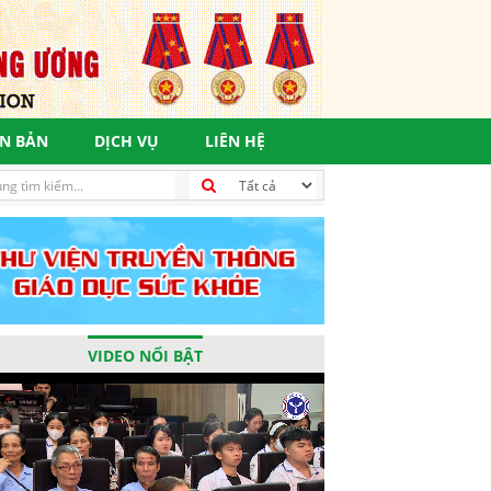
N BẢN
DỊCH VỤ
LIÊN HỆ
ển bền vững, vì một tương lai tươi sáng
VIDEO NỔI BẬT