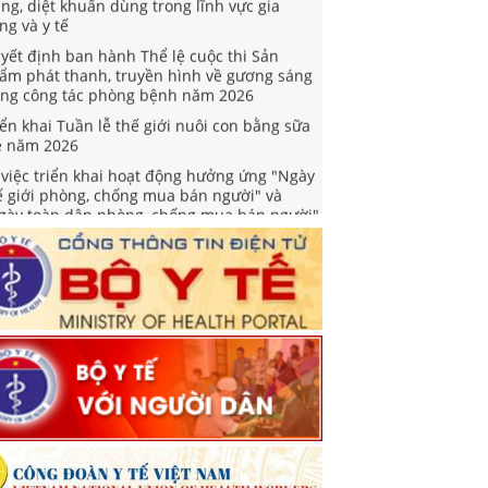
ng và y tế
yết định ban hành Thể lệ cuộc thi Sản
ẩm phát thanh, truyền hình về gương sáng
ong công tác phòng bệnh năm 2026
iển khai Tuần lễ thế giới nuôi con bằng sữa
 năm 2026
 việc triển khai hoạt động hưởng ứng "Ngày
ế giới phòng, chống mua bán người" và
gày toàn dân phòng, chống mua bán người"
m 2026
yết định Phê duyệt Kế hoạch triển khai
iệm vụ khám sức khoẻ định kỳ hoặc khám
ng lọc miễn phí ít nhất mỗi năm một lần cho
ười dân
ỉ thị về việc tổ chức khám sức khỏe định kỳ
ặc khám sàng lọc miễn phí cho người dân
ng cường công tác truyền thông phòng,
ống bệnh viêm não vi rút và viêm não Nhật
n
ối hợp tuyên truyền, phổ biến và đăng tải
 thảo hồ sơ Nghị định quy định biện pháp