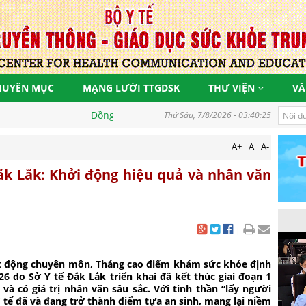
HUYÊN MỤC
MẠNG LƯỚI TTGDSK
THƯ VIỆN
VĂ
 vì một Việt Nam khoẻ mạnh, góp phần thực hiện mục tiêu phát tri
Thứ Sáu, 7/8/2026 - 03:40:27
A+
A
A-
ắk Lắk: Khởi động hiệu quả và nhân văn
|
t động chuyên môn, Tháng cao điểm khám sức khỏe định
 do Sở Y tế Đắk Lắk triển khai đã kết thúc giai đoạn 1
à có giá trị nhân văn sâu sắc. Với tinh thần “lấy người
 tế đã và đang trở thành điểm tựa an sinh, mang lại niềm