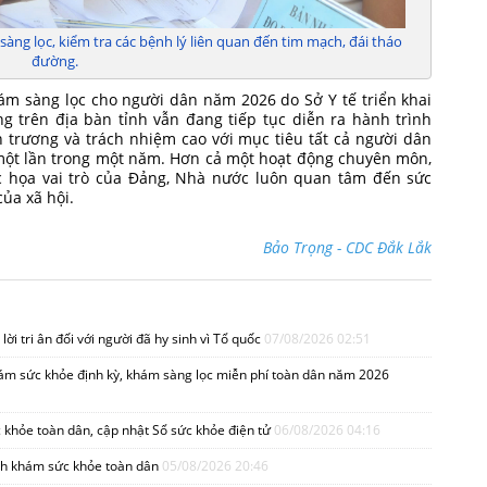
g lọc, kiểm tra các bệnh lý liên quan đến tim mạch, đái tháo
đường.
ám sàng lọc cho người dân năm 2026 do Sở Y tế triển khai
g trên địa bàn tỉnh vẫn đang tiếp tục diễn ra hành trình
 trương và trách nhiệm cao với mục tiêu tất cả người dân
 một lần trong một năm. Hơn cả một hoạt động chuyên môn,
ắc họa vai trò của Đảng, Nhà nước luôn quan tâm đến sức
 của xã hội.
Bảo Trọng - CDC Đắk Lắk
lời tri ân đối với người đã hy sinh vì Tổ quốc
07/08/2026 02:51
hám sức khỏe định kỳ, khám sàng lọc miễn phí toàn dân năm 2026
 khỏe toàn dân, cập nhật Sổ sức khỏe điện tử
06/08/2026 04:16
ình khám sức khỏe toàn dân
05/08/2026 20:46