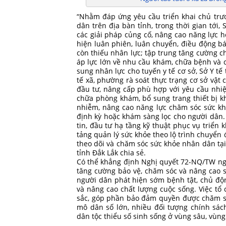
“Nhằm đáp ứng yêu cầu triển khai chủ trư
dân trên địa bàn tỉnh, trong thời gian tới,
các giải pháp củng cố, nâng cao năng lực h
hiện luân phiên, luân chuyển, điều động bác
còn thiếu nhân lực; tập trung tăng cường ch
áp lực lớn về nhu cầu khám, chữa bệnh và 
sung nhân lực cho tuyến y tế cơ sở, Sở Y t
tế xã, phường rà soát thực trạng cơ sở vật
đầu tư, nâng cấp phù hợp với yêu cầu nhiệm
chữa phòng khám, bổ sung trang thiết bị k
nhiễm, nâng cao năng lực chăm sóc sức kh
định kỳ hoặc khám sàng lọc cho người dân.
tin, đầu tư hạ tầng kỹ thuật phục vụ triển 
tảng quản lý sức khỏe theo lộ trình chuyển 
theo dõi và chăm sóc sức khỏe nhân dân tạ
tỉnh Đắk Lắk chia sẻ.
Có thể khẳng định Nghị quyết 72-NQ/TW ngà
tăng cường bảo vệ, chăm sóc và nâng cao 
người dân phát hiện sớm bệnh tật, chủ động
và nâng cao chất lượng cuộc sống. Việc t
sắc, góp phần bảo đảm quyền được chăm só
mô dân số lớn, nhiều đối tượng chính sách
dân tộc thiểu số sinh sống ở vùng sâu, vùn