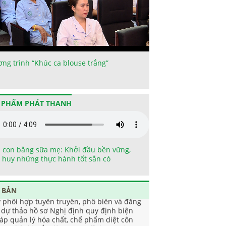
ng trình “Khúc ca blouse trắng”
 PHẨM PHÁT THANH
 con bằng sữa mẹ: Khởi đầu bền vững,
 huy những thực hành tốt sẵn có
 BẢN
v phối hợp tuyên truyền, phổ biến và đăng
i dự thảo hồ sơ Nghị định quy định biện
áp quản lý hóa chất, chế phẩm diệt côn
ùng, diệt khuẩn dùng trong lĩnh vực gia