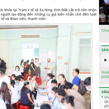
c khỏe tại Trạm Y tế xã Ea Ning, tỉnh Đắk Lắk trở nên nhộn
, người lao động đến những cụ già kiên nhẫn chờ đến lượt
 tế và đoàn viên, thanh niên.
Chươ
SẢN
Nuôi
phát
VĂN
V/
tả
ph
tr