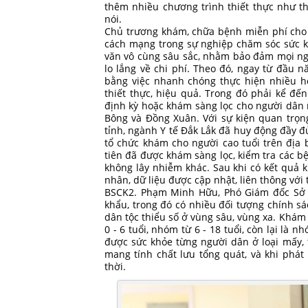
thêm nhiều chương trình thiết thực như t
nói.
Chủ trương khám, chữa bệnh miễn phí cho 
cách mạng trong sự nghiệp chăm sóc sức k
văn vô cùng sâu sắc, nhằm bảo đảm mọi ng
lo lắng về chi phí. Theo đó, ngay từ đầu 
bằng việc nhanh chóng thực hiện nhiều hoạ
thiết thực, hiệu quả. Trong đó phải kể đ
định kỳ hoặc khám sàng lọc cho người dân 
Bông và Đồng Xuân. Với sự kiện quan trọn
tỉnh, ngành Y tế Đắk Lắk đã huy động đầy đ
tổ chức khám cho người cao tuổi trên địa
tiên đã được khám sàng lọc, kiểm tra các b
không lây nhiễm khác. Sau khi có kết quả 
nhân, dữ liệu được cập nhật, liên thông với
BSCK2. Phạm Minh Hữu, Phó Giám đốc Sở Y 
khẩu, trong đó có nhiều đối tượng chính sá
dân tộc thiểu số ở vùng sâu, vùng xa. Khá
0 - 6 tuổi, nhóm từ 6 - 18 tuổi, còn lại là
được sức khỏe từng người dân ở loại mấy, t
mang tính chất lưu tổng quát, và khi phát
thời.