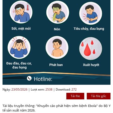
Ngày:
23/05/2026
|
Lượt xem:
2538
|
Download:
272
Tải file
Tải file gốc
Tài liệu truyền thông: "Khuyến cáo phát hiện sớm bệnh Ebola" do Bộ Y
tế sản xuất năm 2026.