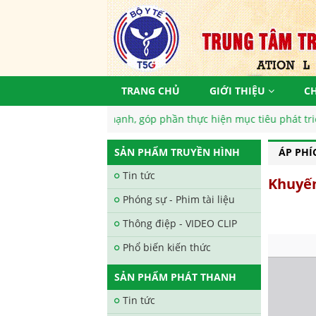
TRANG CHỦ
GIỚI THIỆU
C
iệt Nam khoẻ mạnh, góp phần thực hiện mục tiêu phát triển bền vữ
SẢN PHẨM TRUYỀN HÌNH
ÁP PHÍ
Tin tức
Khuyến
Phóng sự - Phim tài liệu
Thông điệp - VIDEO CLIP
Phổ biến kiến thức
SẢN PHẨM PHÁT THANH
Tin tức