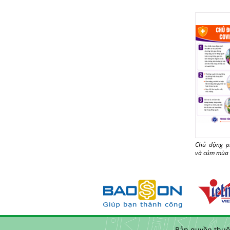
Chủ động p
và cúm mùa
Bản quyền thuộ