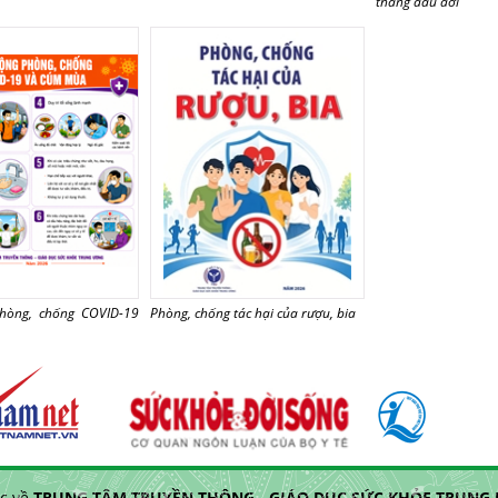
tháng đầu đời
hòng, chống COVID-19
Phòng, chống tác hại của rượu, bia
c về
TRUNG TÂM TRUYỀN THÔNG - GIÁO DỤC SỨC KHỎE TRUNG Ư