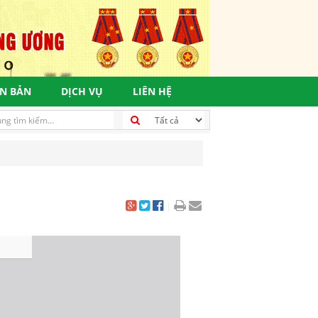
N BẢN
DỊCH VỤ
LIÊN HỆ
|