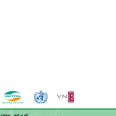
ƠNG - BỘ Y TẾ