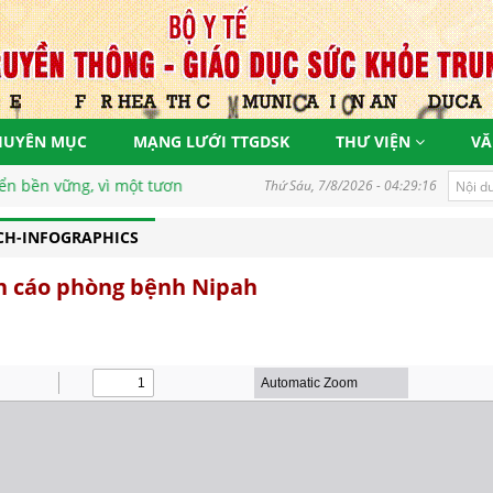
HUYÊN MỤC
MẠNG LƯỚI TTGDSK
THƯ VIỆN
VĂ
ng, vì một tương lai tươi sáng
Thứ Sáu, 7/8/2026 - 04:29:16
CH-INFOGRAPHICS
 cáo phòng bệnh Nipah