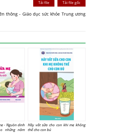
Tải file
Tải file gốc
ền thông - Giáo dục sức khỏe Trung ương
mẹ - Nguồn dinh
Hãy vắt sữa cho con khi mẹ không
cho những năm
thể cho con bú