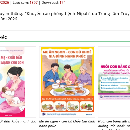
/2026
|
Lượt xem:
1397
|
Download:
174
truyền thông: "Khuyến cáo phòng bệnh Nipah" do Trung tâm Truy
năm 2026.
KHÁC
hởi đầu khỏe mạnh cho
Mẹ ăn ngon - con bú khỏe Gia đình
Nuôi con bằng sữa 
hạnh phúc
dưỡng tốt nhất 