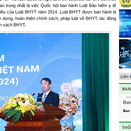
ng
n trọng nhất là việc Quốc hội ban hành Luật Bảo hiểm y tế
Ch
 điều của Luật BHYT năm 2014. Luật BHYT được ban hành là
ho
y dựng, hoàn thiện chính sách, pháp luật về BHYT, tác động
Tă
ính sách BHYT.
ch
Bả
Ph
dự
qu
di
tế
Tă
cộ
Chịu
nắ
BAN
Về
- Ô
ng
Ban 
hạ
Ban 
- Ô
tâm
THỐ
- Ô