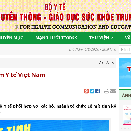
HUYÊN MỤC
MẠNG LƯỚI TTGDSK
THƯ VIỆN
VĂ
Thứ Năm, 6/8/2026 - 20:01:18
A+
A
A-
m Y tế Việt Nam
|
ẢNH
Bộ Y tế phổi hợp với các bộ, ngành tổ chức Lễ mít tinh kỷ
.