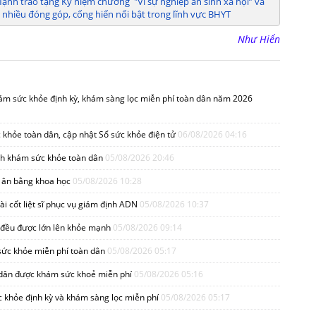
h trao tặng Kỷ niệm chương "Vì sự nghiệp an sinh xã hội” và
 nhiều đóng góp, cống hiến nổi bật trong lĩnh vực BHYT
Như Hiển
hám sức khỏe định kỳ, khám sàng lọc miễn phí toàn dân năm 2026
 khỏe toàn dân, cập nhật Sổ sức khỏe điện tử
06/08/2026 04:16
ình khám sức khỏe toàn dân
05/08/2026 20:46
tri ân bằng khoa học
05/08/2026 10:28
i cốt liệt sĩ phục vụ giám định ADN
05/08/2026 10:37
 đều được lớn lên khỏe mạnh
05/08/2026 09:14
sức khỏe miễn phí toàn dân
05/08/2026 05:17
 dân được khám sức khoẻ miễn phí
05/08/2026 05:16
 khỏe định kỳ và khám sàng lọc miễn phí
05/08/2026 05:17