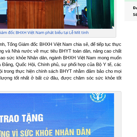
tâm
Đa
Số
- B
Tru
- B
ám đốc BHXH Việt Nam phát biểu tại Lễ Mít tinh
viên
ạnh, Tổng Giám đốc BHXH Việt Nam chia sẻ, để tiếp tục thực
- B
Đảng và Nhà nước về mục tiêu BHYT toàn dân, nâng cao chất
Báo
g cao sức khỏe Nhân dân, ngành BHXH Việt Nam mong muốn
a Đảng, Quốc Hội, Chính phủ, sự phối hợp của Bộ Y tế, các
- B
hội trong thực hiện chính sách BHYT nhằm đảm bảo cho mọi
Báo
t lượng tốt nhất ở bất cứ đâu, được chăm sóc sức khỏe tốt
- Ô
- Bá
- B
Báo 
- Ô
- Bá
- B