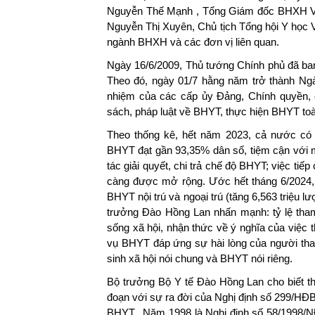
Nguyễn Thế Mạnh , Tổng Giám đốc BHXH Vi
Nguyễn Thị Xuyên, Chủ tịch Tổng hội Y học V
ngành BHXH và các đơn vị liên quan.
Ngày 16/6/2009, Thủ tướng Chính phủ đã b
Theo đó, ngày 01/7 hằng năm trở thành Ng
nhiệm của các cấp ủy Đảng, Chính quyền, cá
sách, pháp luật về BHYT, thực hiện BHYT to
Theo thống kê, hết năm 2023, cả nước có 
BHYT đạt gần 93,35% dân số, tiệm cận với m
tác giải quyết, chi trả chế độ BHYT; việc t
càng được mở rộng. Ước hết tháng 6/2024,
BHYT nội trú và ngoại trú (tăng 6,563 triệu
trưởng Đào Hồng Lan nhấn mạnh: tỷ lệ tha
sống xã hội, nhận thức về ý nghĩa của việc 
vụ BHYT đáp ứng sự hài lòng của người tham
sinh xã hội nói chung và BHYT nói riêng.
Bộ trưởng Bộ Y tế Đào Hồng Lan cho biết th
đoạn với sự ra đời của Nghị định số 299/HĐ
BHYT. Năm 1998 là Nghị định số 58/1998/N