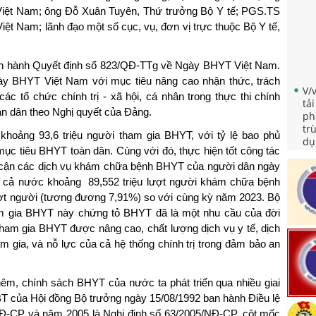
ệt Nam; ông Đỗ Xuân Tuyên, Thứ trưởng Bộ Y tế; PGS.TS
iệt Nam; lãnh đạo một số cục, vụ, đơn vị trực thuộc Bộ Y tế,
an hành Quyết định số 823/QĐ-TTg về Ngày BHYT Việt Nam.
V/
ày BHYT Việt Nam với mục tiêu nâng cao nhận thức, trách
tả
c tổ chức chính trị - xã hội, cá nhân trong thực thi chính
ph
àn dân theo Nghị quyết của Đảng.
tr
dụ
khoảng 93,6 triệu người tham gia BHYT, với tỷ lệ bao phủ
Qu
ục tiêu BHYT toàn dân. Cùng với đó, thực hiện tốt công tác
ph
iếp cận các dịch vụ khám chữa bệnh BHYT của người dân ngày
tr
 cả nước khoảng 89,552 triệu lượt người khám chữa bệnh
Tr
 lượt người (tương đương 7,91%) so với cùng kỳ năm 2023. Bộ
mẹ
m gia BHYT này chứng tỏ BHYT đã là một nhu cầu của đời
Về
tham gia BHYT được nâng cao, chất lượng dịch vụ y tế, dịch
th
 gia, và nỗ lực của cả hệ thống chính trị trong đảm bảo an
"N
nă
Qu
êm, chính sách BHYT của nước ta phát triển qua nhiều giai
nh
BT của Hội đồng Bộ trưởng ngày 15/08/1992 ban hành Điều lệ
sà
Đ-CP và năm 2005 là Nghị định số 63/2005/NĐ-CP, cột mốc