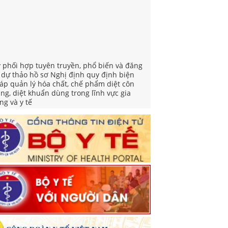
v phối hợp tuyên truyền, phổ biến và đăng
i dự thảo hồ sơ Nghị định quy định biện
áp quản lý hóa chất, chế phẩm diệt côn
ùng, diệt khuẩn dùng trong lĩnh vực gia
ng và y tế
yết định ban hành Thể lệ cuộc thi Sản
ẩm phát thanh, truyền hình về gương sáng
ong công tác phòng bệnh năm 2026
iển khai Tuần lễ thế giới nuôi con bằng sữa
 năm 2026
 việc triển khai hoạt động hưởng ứng "Ngày
ế giới phòng, chống mua bán người" và
gày toàn dân phòng, chống mua bán người"
m 2026
yết định Phê duyệt Kế hoạch triển khai
iệm vụ khám sức khoẻ định kỳ hoặc khám
ng lọc miễn phí ít nhất mỗi năm một lần cho