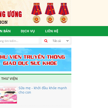
N BẢN
DỊCH VỤ
LIÊN HỆ
 THƯ VIỆN
Sữa mẹ - khởi đầu khỏe mạnh
cho con