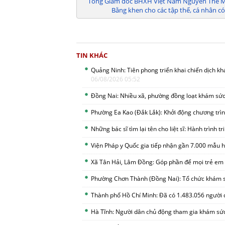
Tổng Giám đốc BHXH Việt Nam Nguyễn Thế Mạn
Bằng khen cho các tập thể, cá nhân có
TIN KHÁC
Quảng Ninh: Tiên phong triển khai chiến dịch k
06/08/2026 05:52
Đồng Nai: Nhiều xã, phường đồng loạt khám sức
Phường Ea Kao (Đắk Lắk): Khởi động chương tr
Những bác sĩ tìm lại tên cho liệt sĩ: Hành trình 
Viện Pháp y Quốc gia tiếp nhận gần 7.000 mẫu hà
Xã Tân Hải, Lâm Đồng: Góp phần để mọi trẻ em
Phường Chơn Thành (Đồng Nai): Tổ chức khám 
Thành phố Hồ Chí Minh: Đã có 1.483.056 người
Hà Tĩnh: Người dân chủ động tham gia khám sức