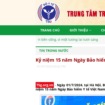
TRANG CHỦ
GIỚI THIỆU
C
bền vững, vì một tương lai tươi sáng
TIN TRONG NƯỚC
Kỷ niệm 15 năm Ngày Bảo hiể
01/07/2024 03:42 PM
T5g.org.vn
-
Ngày 01/7/2024, tại Hà Nội, 
niệm 15 năm Ngày Bảo hiểm Y tế Việt Nam