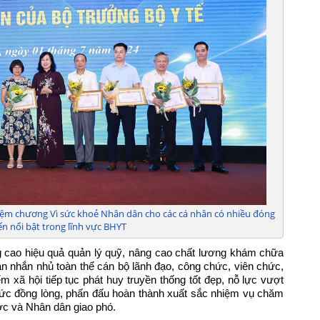
tin 
- Ô
Tru
- Ô
số: 
niệm chương Vì sức khoẻ Nhân dân cho các cá nhân có nhiều đóng
ến nổi bật trong lĩnh vực BHYT
g cao hiệu quả quản lý quỹ, nâng cao chất lương khám chữa
n nhắn nhủ toàn thể cán bộ lãnh đạo, công chức, viên chức,
 xã hội tiếp tục phát huy truyền thống tốt đẹp, nỗ lực vượt
sức đồng lòng, phấn đấu hoàn thành xuất sắc nhiệm vụ chăm
c và Nhân dân giao phó.