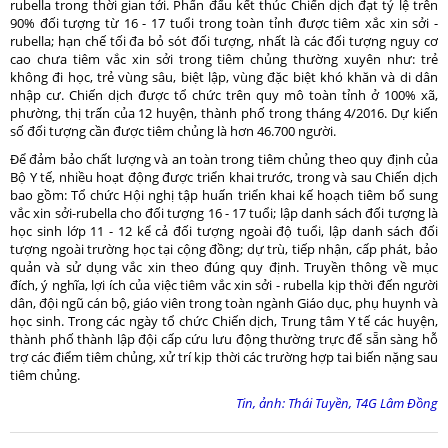
rubella trong thời gian tới. Phấn đấu kết thúc Chiến dịch đạt tỷ lệ trên
90% đối tượng từ 16 - 17 tuổi trong toàn tỉnh được tiêm xắc xin sởi -
rubella; hạn chế tối đa bỏ sót đối tượng, nhất là các đối tượng nguy cơ
cao chưa tiêm vắc xin sởi trong tiêm chủng thường xuyên như: trẻ
không đi học, trẻ vùng sâu, biệt lập, vùng đặc biệt khó khăn và di dân
nhập cư. Chiến dịch được tổ chức trên quy mô toàn tỉnh ở 100% xã,
phường, thị trấn của 12 huyện, thành phố trong tháng 4/2016. Dự kiến
số đối tượng cần được tiêm chủng là hơn 46.700 người.
Để đảm bảo chất lượng và an toàn trong tiêm chủng theo quy định của
Bộ Y tế, nhiều hoạt động được triển khai trước, trong và sau Chiến dịch
bao gồm: Tổ chức Hội nghị tập huấn triển khai kế hoạch tiêm bổ sung
vắc xin sởi-rubella cho đối tượng 16 - 17 tuổi; lập danh sách đối tượng là
học sinh lớp 11 - 12 kể cả đối tượng ngoài độ tuổi, lập danh sách đối
tượng ngoài trường học tại cộng đồng; dự trù, tiếp nhận, cấp phát, bảo
quản và sử dụng vắc xin theo đúng quy định. Truyền thông về mục
đích, ý nghĩa, lợi ích của việc tiêm vắc xin sởi - rubella kịp thời đến người
dân, đội ngũ cán bộ, giáo viên trong toàn ngành Giáo dục, phụ huynh và
học sinh. Trong các ngày tổ chức Chiến dịch, Trung tâm Y tế các huyện,
thành phố thành lập đội cấp cứu lưu động thường trực để sẵn sàng hỗ
trợ các điểm tiêm chủng, xử trí kịp thời các trường hợp tai biến nặng sau
tiêm chủng.
Tin, ảnh: Thái Tuyền, T4G Lâm Đồng