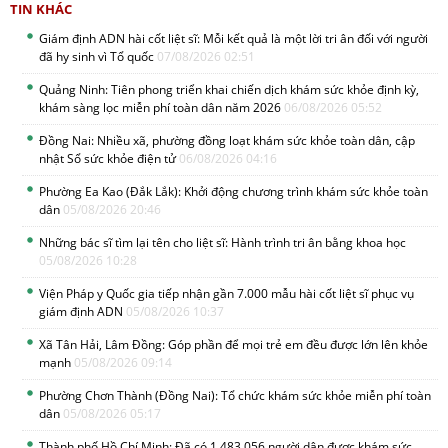
TIN KHÁC
Giám định ADN hài cốt liệt sĩ: Mỗi kết quả là một lời tri ân đối với người
đã hy sinh vì Tổ quốc
07/08/2026 02:51
Quảng Ninh: Tiên phong triển khai chiến dịch khám sức khỏe định kỳ,
khám sàng lọc miễn phí toàn dân năm 2026
06/08/2026 05:52
Đồng Nai: Nhiều xã, phường đồng loạt khám sức khỏe toàn dân, cập
nhật Sổ sức khỏe điện tử
06/08/2026 04:16
Phường Ea Kao (Đắk Lắk): Khởi động chương trình khám sức khỏe toàn
dân
05/08/2026 20:46
Những bác sĩ tìm lại tên cho liệt sĩ: Hành trình tri ân bằng khoa học
05/08/2026 10:28
Viện Pháp y Quốc gia tiếp nhận gần 7.000 mẫu hài cốt liệt sĩ phục vụ
giám định ADN
05/08/2026 10:37
Xã Tân Hải, Lâm Đồng: Góp phần để mọi trẻ em đều được lớn lên khỏe
mạnh
05/08/2026 09:14
Phường Chơn Thành (Đồng Nai): Tổ chức khám sức khỏe miễn phí toàn
dân
05/08/2026 05:17
Thành phố Hồ Chí Minh: Đã có 1.483.056 người dân được khám sức