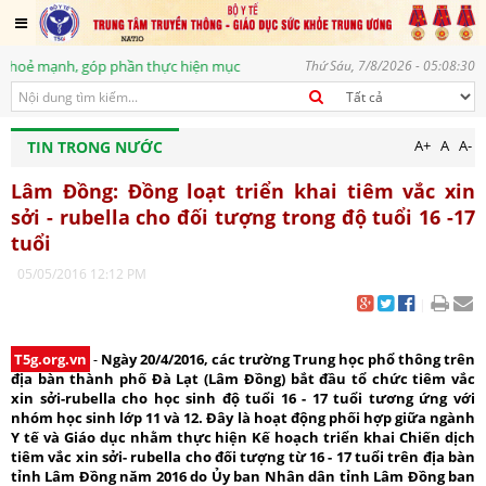
mạnh, góp phần thực hiện mục tiêu phát triển bền vững, vì một tương lai 
Thứ Sáu, 7/8/2026 - 05:08:30
A+
A
A-
TIN TRONG NƯỚC
Lâm Đồng: Đồng loạt triển khai tiêm vắc xin
sởi - rubella cho đối tượng trong độ tuổi 16 -17
tuổi
05/05/2016 12:12 PM
|
T5g.org.vn
-
Ngày 20/4/2016, các trường Trung học phổ thông trên
địa bàn thành phố Đà Lạt (Lâm Đồng) bắt đầu tổ chức tiêm vắc
xin sởi-rubella cho học sinh độ tuổi 16 - 17 tuổi tương ứng với
nhóm học sinh lớp 11 và 12. Đây là hoạt động phối hợp giữa ngành
Y tế và Giáo dục nhằm thực hiện Kế hoạch triển khai Chiến dịch
tiêm vắc xin sởi- rubella cho đối tượng từ 16 - 17 tuổi trên địa bàn
tỉnh Lâm Đồng năm 2016 do Ủy ban Nhân dân tỉnh Lâm Đồng ban