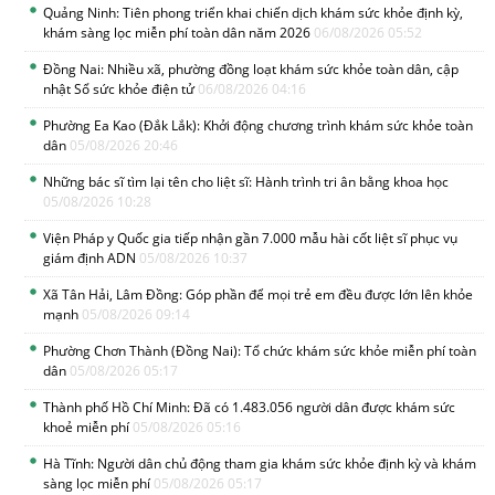
Quảng Ninh: Tiên phong triển khai chiến dịch khám sức khỏe định kỳ,
khám sàng lọc miễn phí toàn dân năm 2026
06/08/2026 05:52
Đồng Nai: Nhiều xã, phường đồng loạt khám sức khỏe toàn dân, cập
nhật Sổ sức khỏe điện tử
06/08/2026 04:16
Phường Ea Kao (Đắk Lắk): Khởi động chương trình khám sức khỏe toàn
dân
05/08/2026 20:46
Những bác sĩ tìm lại tên cho liệt sĩ: Hành trình tri ân bằng khoa học
05/08/2026 10:28
Viện Pháp y Quốc gia tiếp nhận gần 7.000 mẫu hài cốt liệt sĩ phục vụ
giám định ADN
05/08/2026 10:37
Xã Tân Hải, Lâm Đồng: Góp phần để mọi trẻ em đều được lớn lên khỏe
mạnh
05/08/2026 09:14
Phường Chơn Thành (Đồng Nai): Tổ chức khám sức khỏe miễn phí toàn
dân
05/08/2026 05:17
Thành phố Hồ Chí Minh: Đã có 1.483.056 người dân được khám sức
khoẻ miễn phí
05/08/2026 05:16
Hà Tĩnh: Người dân chủ động tham gia khám sức khỏe định kỳ và khám
sàng lọc miễn phí
05/08/2026 05:17