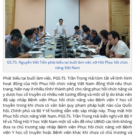
GS.TS. Nguyễn Viết Tiến phát biểu tại buổi làm việc với Hội Phục hồi chức
năng Việt Nam
Phát biểu tại buổi làm việc, PGS.TS. Trần Trọng Hải tóm tắt về tình hình
hoạt động của Hội Phục hồi chức năng Việt Nam đồng thời nêu thực
trạng, hiện nay ở nhiều tỉnh/ thành phố cho rằng phục hồi chức năng và
y dược học cổ truyền có nhiều nét tương đồng và một số lý do khác nên
đã sáp nhập Bệnh viện Phục hồi chức năng vào Bệnh viện Y học cổ
truyền trong khi chưa có văn bản quy phạm pháp luật nào của Quốc
hội, Chính phủ và Bộ Y tế hướng dẫn việc sáp nhập này. Thay mặt Hội
Phục hồi chức năng Việt Nam, PGS.TS. Trần Trọng Hải kiến nghị với Bộ Y
tế và Tổng Hội Y học Việt Nam một số vấn đề như UBND các tỉnh không
đưa ra chủ trương sáp nhập Bệnh viện Phục hồi chức năng với Bệnh
viện Y học cổ truyền hoặc Bệnh viện khác khi chưa có chủ trương và