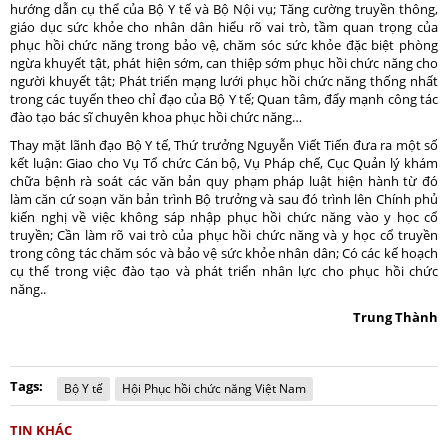
hướng dẫn cụ thể của Bộ Y tế và Bộ Nội vụ; Tăng cường truyền thông,
giáo dục sức khỏe cho nhân dân hiểu rõ vai trò, tầm quan trọng của
phục hồi chức năng trong bảo vệ, chăm sóc sức khỏe đặc biệt phòng
ngừa khuyết tật, phát hiện sớm, can thiệp sớm phục hồi chức năng cho
người khuyết tật; Phát triển mạng lưới phục hồi chức năng thống nhất
trong các tuyến theo chỉ đạo của Bộ Y tế; Quan tâm, đẩy mạnh công tác
đào tạo bác sĩ chuyên khoa phục hồi chức năng…
Thay mặt lãnh đạo Bộ Y tế, Thứ trưởng Nguyễn Viết Tiến đưa ra một số
kết luận: Giao cho Vụ Tổ chức Cán bộ, Vụ Pháp chế, Cục Quản lý khám
chữa bệnh rà soát các văn bản quy phạm pháp luật hiện hành từ đó
làm căn cứ soạn văn bản trình Bộ trưởng và sau đó trình lên Chính phủ
kiến nghị về việc không sáp nhập phục hồi chức năng vào y học cổ
truyền; Cần làm rõ vai trò của phục hồi chức năng và y học cổ truyền
trong công tác chăm sóc và bảo vệ sức khỏe nhân dân; Có các kế hoạch
cụ thể trong việc đào tạo và phát triển nhân lực cho phục hồi chức
năng..
Trung Thành
Tags:
Bộ Y tế
Hội Phục hồi chức năng Việt Nam
TIN KHÁC