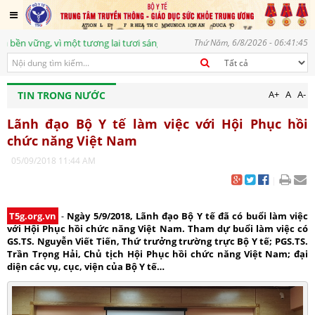
 vững, vì một tương lai tươi sáng
Thứ Năm, 6/8/2026 - 06:41:45
A+
A
A-
TIN TRONG NƯỚC
Lãnh đạo Bộ Y tế làm việc với Hội Phục hồi
chức năng Việt Nam
05/09/2018 11:44 AM
|
T5g.org.vn
-
Ngày 5/9/2018, Lãnh đạo Bộ Y tế đã có buổi làm việc
với Hội Phục hồi chức năng Việt Nam. Tham dự buổi làm việc có
GS.TS. Nguyễn Viết Tiến, Thứ trưởng trường trực Bộ Y tế; PGS.TS.
Trần Trọng Hải, Chủ tịch Hội Phục hồi chức năng Việt Nam; đại
diện các vụ, cục, viện của Bộ Y tế…