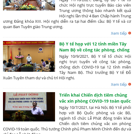
chức Hội nghị trực tuyến Báo cáo viên
Trung ương thông báo nhanh kết quả
Hội nghị lần thứ 4 Ban Chấp hành Trung
ương Đảng khóa XIII. Hội nghị diễn ra tại hai điểm cầu: Bộ Y tế và cơ
quan Ban Tuyên giáo Trung ương.
Xem tiếp
Bộ Y tế họp với 12 tỉnh miền Tây
Nam Bộ về công tác phòng, chống
dịch COVID-19
Ngày 10/9/2021, Bộ Y tế tổ chức Hội
nghị trực tuyến về công tác phòng,
chống dịch COVID-19 tại 12 tỉnh miền
Tây Nam Bộ. Thứ trưởng Bộ Y tế Đỗ
Xuân Tuyên tham dự và chủ trì Hội nghị.
Xem tiếp
Triển khai Chiến dịch tiêm chủng
vắc xin phòng COVID-19 toàn quốc
Ngày 10/7/2021, tại Hà Nội, Bộ Y tế phối
hợp với Bộ Quốc phòng và các Bộ,
ngành tổ chức Lễ Phát động triển khai
Chiến dịch tiêm chủng vắc xin phòng
COVID-19 toàn quốc. Thủ tướng Chính phủ Phạm Minh Chính đến dự và