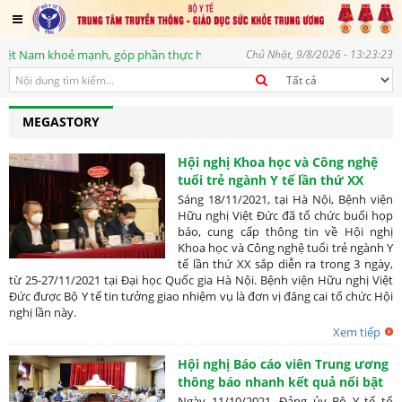
t Nam khoẻ mạnh, góp phần thực hiện mục tiêu phát triển bền vững, vì một 
Chủ Nhật, 9/8/2026 - 13:23:23
MEGASTORY
Hội nghị Khoa học và Công nghệ
tuổi trẻ ngành Y tế lần thứ XX
Sáng 18/11/2021, tại Hà Nội, Bệnh viện
Hữu nghị Việt Đức đã tổ chức buổi họp
báo, cung cấp thông tin về Hội nghị
Khoa học và Công nghệ tuổi trẻ ngành Y
tế lần thứ XX sắp diễn ra trong 3 ngày,
từ 25-27/11/2021 tại Đại học Quốc gia Hà Nội. Bệnh viện Hữu nghị Việt
Đức được Bộ Y tế tin tưởng giao nhiệm vụ là đơn vị đăng cai tổ chức Hội
nghị lần này.
Xem tiếp
Hội nghị Báo cáo viên Trung ương
thông báo nhanh kết quả nổi bật
Hội nghị Trung ương 4 khóa XIII
Ngày 11/10/2021, Đảng ủy Bộ Y tế tổ