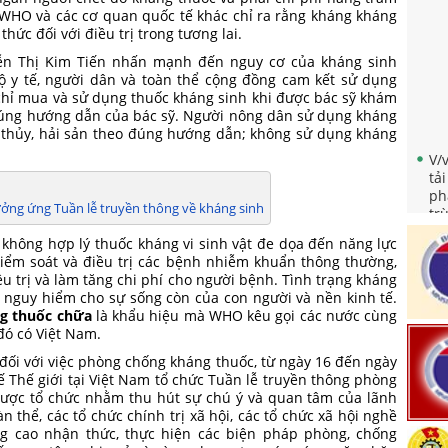
o WHO và các cơ quan quốc tế khác chỉ ra rằng kháng kháng
hức đối với điều trị trong tương lai.
uyễn Thị Kim Tiến nhấn mạnh đến nguy cơ của kháng sinh
bộ y tế, người dân và toàn thể cộng đồng cam kết sử dụng
chỉ mua và sử dụng thuốc kháng sinh khi được bác sỹ khám
đúng hướng dẫn của bác sỹ. Người nông dân sử dụng kháng
ng thủy, hải sản theo đúng hướng dẫn; không sử dụng kháng
V/
tả
ph
tr
hưởng ứng Tuần lễ truyền thông về kháng sinh
dụ
 không hợp lý thuốc kháng vi sinh vật đe dọa đến năng lực
Qu
kiểm soát và điều trị các bệnh nhiễm khuẩn thông thường,
ph
iều trị và làm tăng chi phí cho người bệnh. Tình trạng kháng
tr
y nguy hiểm cho sự sống còn của con người và nền kinh tế.
g thuốc chữa
là khẩu hiệu mà WHO kêu gọi các nước cùng
Tr
đó có Việt Nam.
mẹ
đối với việc phòng chống kháng thuốc, từ ngày 16 đến ngày
Về
ế Thế giới tại Việt Nam tổ chức Tuần lễ truyền thông phòng
th
được tổ chức nhằm thu hút sự chú ý và quan tâm của lãnh
"N
 thể, các tổ chức chính trị xã hội, các tổ chức xã hội nghề
nă
g cao nhận thức, thực hiện các biện pháp phòng, chống
Qu