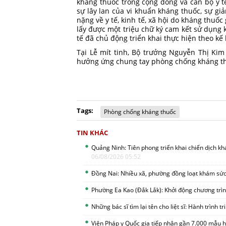
kháng thuốc trong cộng đồng và cán bộ y t
sự lây lan của vi khuẩn kháng thuốc, sự g
nặng về y tế, kinh tế, xã hội do kháng thuốc
lấy được một triệu chữ ký cam kết sử dụng k
tế đã chủ động triển khai thực hiện theo kế
Tại Lễ mít tinh, Bộ trưởng Nguyễn Thị Kim
hưởng ứng chung tay phòng chống kháng t
Tags:
Phòng chống kháng thuốc
TIN KHÁC
Quảng Ninh: Tiên phong triển khai chiến dịch k
06/08/2026 05:52
Đồng Nai: Nhiều xã, phường đồng loạt khám sức
Phường Ea Kao (Đắk Lắk): Khởi động chương tr
Những bác sĩ tìm lại tên cho liệt sĩ: Hành trình 
Viện Pháp y Quốc gia tiếp nhận gần 7.000 mẫu hà