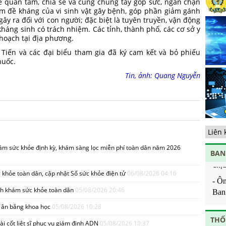
ế quan tâm, chia sẻ và cùng chung tay góp sức, ngăn chặn
nh
iảm đề kháng của vi sinh vật gây bệnh, góp phần giảm gánh
sà
 gây ra đối với con người; đặc biệt là tuyên truyền, vận động
ng
háng sinh có trách nhiệm. Các tỉnh, thành phố, các cơ sở y
 hoạch tại địa phương.
Ch
ho
 Tiến và các đại biểu tham gia đã ký cam kết và bỏ phiếu
huốc.
Tă
ch
Tin, ảnh: Quang Nguyễn
Bả
Ph
dự
qu
di
tế
Tă
hám sức khỏe định kỳ, khám sàng lọc miễn phí toàn dân năm 2026
BAN
cộ
Chịu
nắ
 khỏe toàn dân, cập nhật Sổ sức khỏe điện tử
06/08/2026 04:16
Về
- Ô
ng
Ban 
ình khám sức khỏe toàn dân
05/08/2026 20:46
hạ
Ban 
tri ân bằng khoa học
05/08/2026 10:28
- Ô
THỐ
i cốt liệt sĩ phục vụ giám định ADN
05/08/2026 10:37