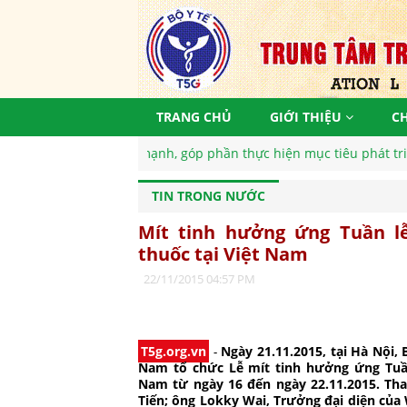
TRANG CHỦ
GIỚI THIỆU
C
ệt Nam khoẻ mạnh, góp phần thực hiện mục tiêu phát triển bền vữn
TIN TRONG NƯỚC
Mít tinh hưởng ứng Tuần l
thuốc tại Việt Nam
22/11/2015 04:57 PM
T5g.org.vn
-
Ngày 21.11.2015, tại Hà Nội, 
Nam tổ chức Lễ mít tinh hưởng ứng Tuần
Nam từ ngày 16 đến ngày 22.11.2015. Th
Tiến; ông Lokky Wai, Trưởng đại diện của