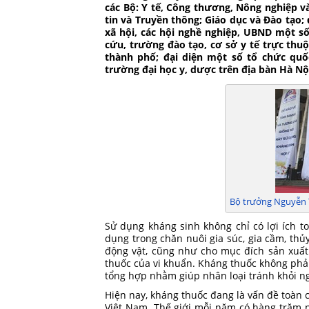
các Bộ: Y tế, Công thương, Nông nghiệp v
tin và Truyền thông; Giáo dục và Đào tạo; 
xã hội, các hội nghề nghiệp, UBND một số 
cứu, trường đào tạo, cơ sở y tế trực thuộ
thành phố; đại diện một số tổ chức quốc
trường đại học y, dược trên địa bàn Hà Nộ
Bộ trưởng Nguyễn Th
Sử dụng kháng sinh không chỉ có lợi ích t
dụng trong chăn nuôi gia súc, gia cầm, thủy
động vật, cũng như cho mục đích sản xuất
thuốc của vi khuẩn. Kháng thuốc không phải 
tổng hợp nhằm giúp nhân loại tránh khỏi ng
Hiện nay, kháng thuốc đang là vấn đề toàn c
Việt Nam. Thế giới mỗi năm có hàng trăm 