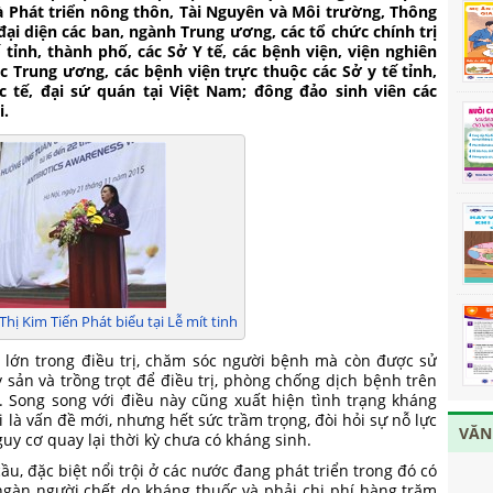
à Phát triển nông thôn, Tài Nguyên và Môi trường, Thông
đại diện các ban, ngành Trung ương, các tổ chức chính trị
tỉnh, thành phố, các Sở Y tế, các bệnh viện, viện nghiên
c Trung ương, các bệnh viện trực thuộc các Sở y tế tỉnh,
 tế, đại sứ quán tại Việt Nam; đông đảo sinh viên các
i.
ị Kim Tiến Phát biểu tại Lễ mít tinh
o lớn trong điều trị, chăm sóc người bệnh mà còn được sử
 sản và trồng trọt để điều trị, phòng chống dịch bệnh trên
. Song song với điều này cũng xuất hiện tình trạng kháng
là vấn đề mới, nhưng hết sức trầm trọng, đòi hỏi sự nỗ lực
VĂN
uy cơ quay lại thời kỳ chưa có kháng sinh.
ầu, đặc biệt nổi trội ở các nước đang phát triển trong đó có
ngàn người chết do kháng thuốc và phải chi phí hàng trăm