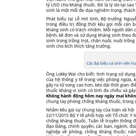
tỷ USD cho kháng thuốc. Đó là lý do tại sa
sinh là một mối đe dọa nghiêm trọng, thách t
Phát biểu tại Lễ mít tinh, Bộ trưởng Ng
trong điều trị đồng thời kêu gọi mỗi cán 
kháng sinh có trách nhiệm. Mỗi người dân 
bệnh, kê đơn và sử dụng kháng sinh theo 
sinh trong trồng trọt, chăn nuôi, nuôi trồ
sinh cho kích thích tăng trưởng.
Các đại biểu và sinh viên 
Ông Lokky Wai cho biết: tình trạng sử dụng
của hệ thống y tế trong việc phòng ngừa, 
gây ra tử vong cao hơn, kéo dài thời gian đ
thuốc kháng vi sinh có tính đa chiều và gâ
Không hành động hôm nay ngày mai khôn
chung tay phòng chống kháng thuốc, trong 
Nhằm kêu gọi sự chung tay của toàn xã hội 
22/11/2015 Bộ Y tế phối hợp với Tổ chức Y t
chống kháng thuốc. Tuần lễ truyền thông 
đạo Đảng, chính quyền, các ban, ngành, đoàn
nghiệp về phòng, chống kháng thuốc; nân