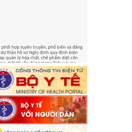
v phối hợp tuyên truyền, phổ biến và đăng
i dự thảo hồ sơ Nghị định quy định biện
áp quản lý hóa chất, chế phẩm diệt côn
ùng, diệt khuẩn dùng trong lĩnh vực gia
ng và y tế
yết định ban hành Thể lệ cuộc thi Sản
ẩm phát thanh, truyền hình về gương sáng
ong công tác phòng bệnh năm 2026
iển khai Tuần lễ thế giới nuôi con bằng sữa
 năm 2026
 việc triển khai hoạt động hưởng ứng "Ngày
ế giới phòng, chống mua bán người" và
gày toàn dân phòng, chống mua bán người"
m 2026
yết định Phê duyệt Kế hoạch triển khai