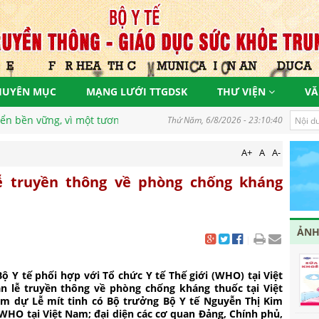
HUYÊN MỤC
MẠNG LƯỚI TTGDSK
THƯ VIỆN
VĂ
g, vì một tương lai tươi sáng
Thứ Năm, 6/8/2026 - 23:10:40
A+
A
A-
ễ truyền thông về phòng chống kháng
ẢNH
|
Bộ Y tế phối hợp với Tổ chức Y tế Thế giới (WHO) tại Việt
 lễ truyền thông về phòng chống kháng thuốc tại Việt
am dự Lễ mít tinh có Bộ trưởng Bộ Y tế Nguyễn Thị Kim
 WHO tại Việt Nam; đại diện các cơ quan Đảng, Chính phủ,