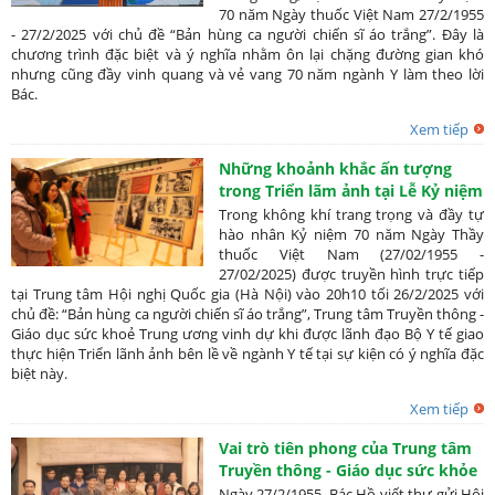
70 năm Ngày thuốc Việt Nam 27/2/1955
- 27/2/2025 với chủ đề “Bản hùng ca người chiến sĩ áo trắng”. Đây là
chương trình đặc biệt và ý nghĩa nhằm ôn lại chặng đường gian khó
nhưng cũng đầy vinh quang và vẻ vang 70 năm ngành Y làm theo lời
Bác.
Xem tiếp
Những khoảnh khắc ấn tượng
trong Triển lãm ảnh tại Lễ Kỷ niệm
70 năm Ngày Thầy thuốc Việt Nam
Trong không khí trang trọng và đầy tự
hào nhân Kỷ niệm 70 năm Ngày Thầy
thuốc Việt Nam (27/02/1955 -
27/02/2025) được truyền hình trực tiếp
tại Trung tâm Hội nghị Quốc gia (Hà Nội) vào 20h10 tối 26/2/2025 với
chủ đề: “Bản hùng ca người chiến sĩ áo trắng”, Trung tâm Truyền thông -
Giáo dục sức khoẻ Trung ương vinh dự khi được lãnh đạo Bộ Y tế giao
thực hiện Triển lãnh ảnh bên lề về ngành Y tế tại sự kiện có ý nghĩa đặc
biệt này.
Xem tiếp
Vai trò tiên phong của Trung tâm
Truyền thông - Giáo dục sức khỏe
Trung ương, Bộ Y tế
Ngày 27/2/1955, Bác Hồ viết thư gửi Hội