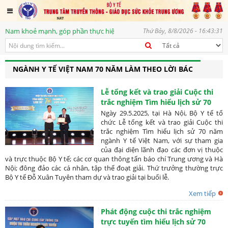
 khoẻ mạnh, góp phần thực hiện mục tiêu phát triển bền vững, vì một tươn
Thứ Bảy, 8/8/2026 - 16:43:31
NGÀNH Y TẾ VIỆT NAM 70 NĂM LÀM THEO LỜI BÁC
Lễ tổng kết và trao giải Cuộc thi
trắc nghiệm Tìm hiểu lịch sử 70
năm ngành Y tế Việt Nam
Ngày 29.5.2025, tại Hà Nội, Bộ Y tế tổ
chức Lễ tổng kết và trao giải Cuộc thi
trắc nghiệm Tìm hiểu lịch sử 70 năm
ngành Y tế Việt Nam, với sự tham gia
của đại diện lãnh đạo các đơn vị thuộc
và trực thuộc Bộ Y tế; các cơ quan thông tấn báo chí Trung ương và Hà
Nội; đông đảo các cá nhân, tập thể đoạt giải. Thứ trưởng thường trực
Bộ Y tế Đỗ Xuân Tuyên tham dự và trao giải tại buổi lễ.
Xem tiếp
Phát động cuộc thi trắc nghiệm
trực tuyến tìm hiểu lịch sử 70