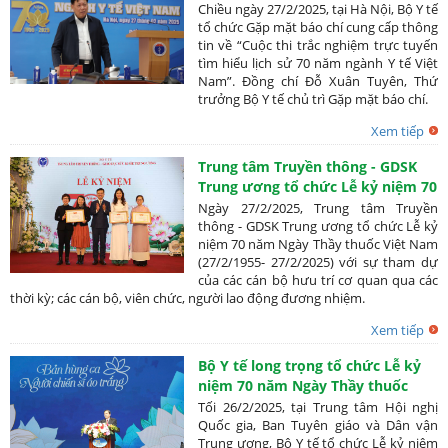
năm ngành Y tế Việt Nam
Chiều ngày 27/2/2025, tại Hà Nội, Bộ Y tế
tổ chức Gặp mặt báo chí cung cấp thông
tin về “Cuộc thi trắc nghiệm trực tuyến
tìm hiểu lịch sử 70 năm ngành Y tế Việt
Nam”. Đồng chí Đỗ Xuân Tuyên, Thứ
trưởng Bộ Y tế chủ trì Gặp mặt báo chí.
Xem tiếp
Trung tâm Truyền thông - GDSK
Trung ương tổ chức Lễ kỷ niệm 70
năm Ngày Thầy thuốc Việt Nam
Ngày 27/2/2025, Trung tâm Truyền
thông - GDSK Trung ương tổ chức Lễ kỷ
niệm 70 năm Ngày Thầy thuốc Việt Nam
(27/2/1955- 27/2/2025) với sự tham dự
của các cán bộ hưu trí cơ quan qua các
thời kỳ; các cán bộ, viên chức, người lao động đương nhiệm.
Xem tiếp
Bộ Y tế long trọng tổ chức Lễ kỷ
niệm 70 năm Ngày Thầy thuốc
Việt Nam 27/2/1955 - 27/2/2025
Tối 26/2/2025, tại Trung tâm Hội nghị
Quốc gia, Ban Tuyên giáo và Dân vận
Trung ương, Bộ Y tế tổ chức Lễ kỷ niệm