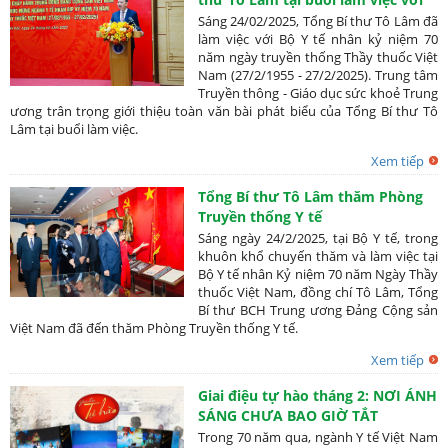
Bộ Y tế nhân Ngày Thầy thuốc Việt
Sáng 24/02/2025, Tổng Bí thư Tô Lâm đã
Nam
làm việc với Bộ Y tế nhân kỷ niệm 70
năm ngày truyền thống Thầy thuốc Việt
Nam (27/2/1955 - 27/2/2025). Trung tâm
Truyền thông - Giáo dục sức khoẻ Trung
ương trân trọng giới thiệu toàn văn bài phát biểu của Tổng Bí thư Tô
Lâm tại buổi làm việc.
Xem tiếp
Tổng Bí thư Tô Lâm thăm Phòng
Truyền thống Y tế
Sáng ngày 24/2/2025, tại Bộ Y tế, trong
khuôn khổ chuyến thăm và làm việc tại
Bộ Y tế nhân Kỷ niệm 70 năm Ngày Thầy
thuốc Việt Nam, đồng chí Tô Lâm, Tổng
Bí thư BCH Trung ương Đảng Cộng sản
Việt Nam đã đến thăm Phòng Truyền thống Y tế.
Xem tiếp
Giai điệu tự hào tháng 2: NƠI ÁNH
SÁNG CHƯA BAO GIỜ TẮT
Trong 70 năm qua, ngành Y tế Việt Nam