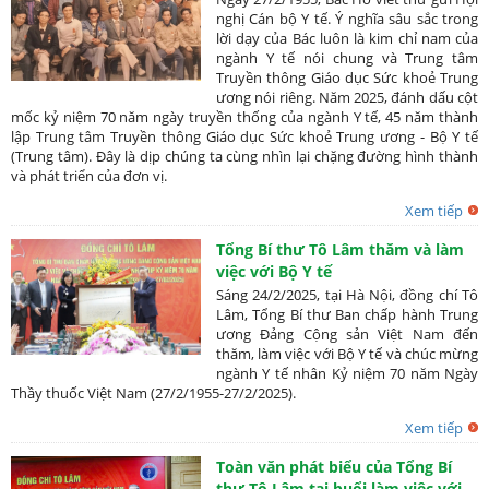
nghị Cán bộ Y tế. Ý nghĩa sâu sắc trong
lời dạy của Bác luôn là kim chỉ nam của
ngành Y tế nói chung và Trung tâm
Truyền thông Giáo dục Sức khoẻ Trung
ương nói riêng. Năm 2025, đánh dấu cột
mốc kỷ niệm 70 năm ngày truyền thống của ngành Y tế, 45 năm thành
lập Trung tâm Truyền thông Giáo dục Sức khoẻ Trung ương - Bộ Y tế
(Trung tâm). Đây là dịp chúng ta cùng nhìn lại chặng đường hình thành
và phát triển của đơn vị.
Xem tiếp
Tổng Bí thư Tô Lâm thăm và làm
việc với Bộ Y tế
Sáng 24/2/2025, tại Hà Nội, đồng chí Tô
Lâm, Tổng Bí thư Ban chấp hành Trung
ương Đảng Cộng sản Việt Nam đến
thăm, làm việc với Bộ Y tế và chúc mừng
ngành Y tế nhân Kỷ niệm 70 năm Ngày
Thầy thuốc Việt Nam (27/2/1955-27/2/2025).
Xem tiếp
Toàn văn phát biểu của Tổng Bí
thư Tô Lâm tại buổi làm việc với