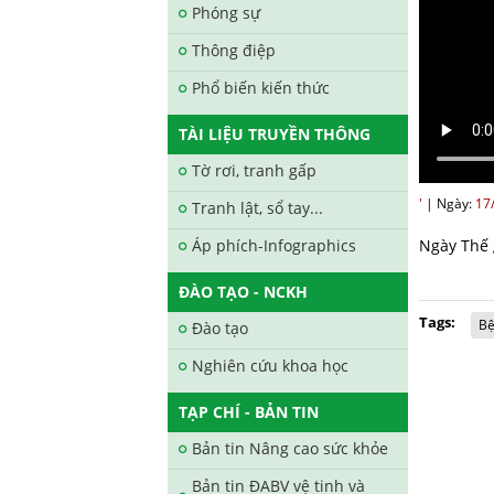
Phóng sự
Thông điệp
Phổ biến kiến thức
TÀI LIỆU TRUYỀN THÔNG
Tờ rơi, tranh gấp
'
|
Ngày:
17
Tranh lật, sổ tay...
Ngày Thế 
Áp phích-Infographics
ĐÀO TẠO - NCKH
Tags:
Bệ
Đào tạo
Nghiên cứu khoa học
TẠP CHÍ - BẢN TIN
Bản tin Nâng cao sức khỏe
Bản tin ĐABV vệ tinh và