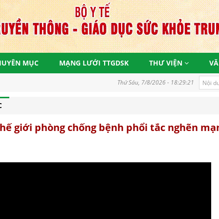
HUYÊN MỤC
MẠNG LƯỚI TTGDSK
THƯ VIỆN
VĂ
Thứ Sáu, 7/8/2026 - 18:29:21
C
hế giới phòng chống bệnh phổi tắc nghẽn mạ