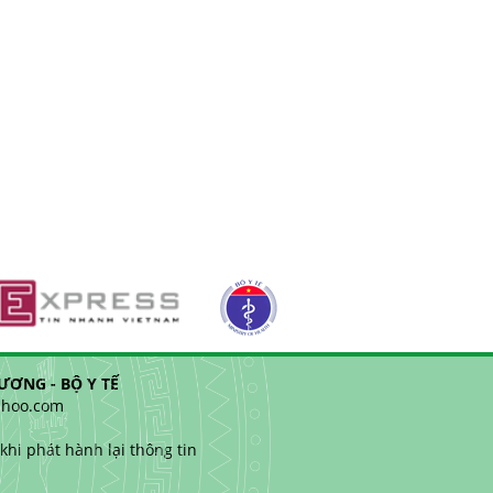
ƠNG - BỘ Y TẾ
yahoo.com
hi phát hành lại thông tin