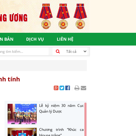
N BẢN
DỊCH VỤ
LIÊN HỆ
nh tính
|
Lễ kỷ niệm 30 năm Cục
Quản lý Dược
Chương trình “Khúc ca
blouse trắng”