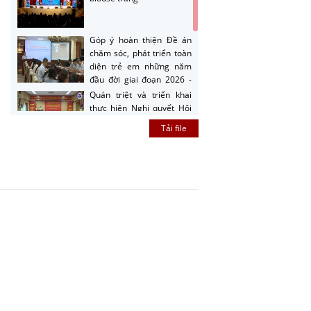
Góp ý hoàn thiện Đề án
chăm sóc, phát triển toàn
diện trẻ em những năm
đầu đời giai đoạn 2026 -
2030
Quán triệt và triển khai
thực hiện Nghị quyết Hội
nghị Trung ương Ba
Tải file
Hướng dẫn nộp sản phẩm
cuộc thi sản phẩm phát
thanh, truyền hình về
gương sáng trong công
tác phòng bệnh năm 2026
Giới thiệu cuộc thi sản
phẩm phát thanh, truyền
hình về gương sáng trong
công tác phòng bệnh năm
2026