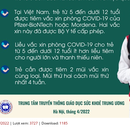
/2022
|
Lượt xem:
3727
|
Download:
1185