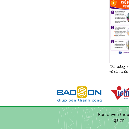
Chủ động p
và cúm mùa
Bản quyền thuộ
Địa chỉ: