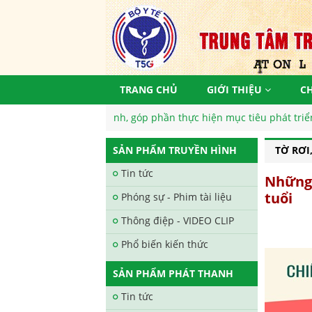
TRANG CHỦ
GIỚI THIỆU
C
Nam khoẻ mạnh, góp phần thực hiện mục tiêu phát triển bền vững, 
SẢN PHẨM TRUYỀN HÌNH
TỜ RƠI
Tin tức
Những 
tuổi
Phóng sự - Phim tài liệu
Thông điệp - VIDEO CLIP
Phổ biến kiến thức
SẢN PHẨM PHÁT THANH
Tin tức