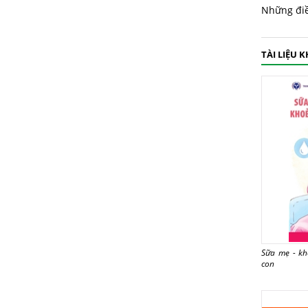
Những điề
TÀI LIỆU 
Sữa mẹ - k
con