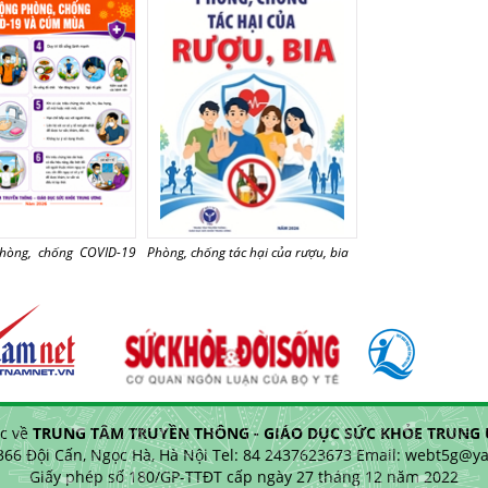
hòng, chống COVID-19
Phòng, chống tác hại của rượu, bia
c về
TRUNG TÂM TRUYỀN THÔNG - GIÁO DỤC SỨC KHỎE TRUNG Ư
 366 Đội Cấn, Ngọc Hà, Hà Nội Tel: 84 2437623673 Email: webt5g@
Giấy phép số 180/GP-TTĐT cấp ngày 27 tháng 12 năm 2022