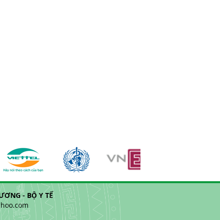
ƠNG - BỘ Y TẾ
yahoo.com