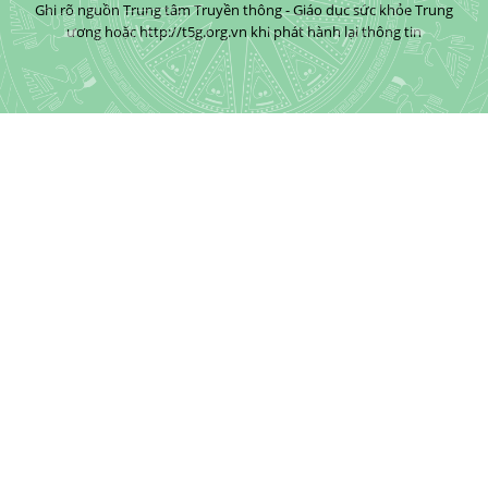
Ghi rõ nguồn Trung tâm Truyền thông - Giáo dục sức khỏe Trung
ương hoặc http://t5g.org.vn khi phát hành lại thông tin