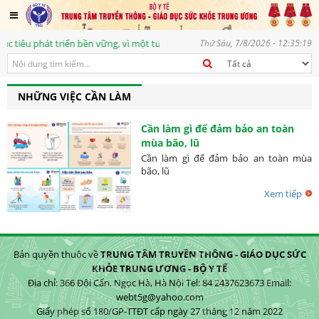
iêu phát triển bền vững, vì một tương lai tươi sáng
Thứ Sáu, 7/8/2026 - 12:35:19
NHỮNG VIỆC CẦN LÀM
Cần làm gì để đảm bảo an toàn
mùa bão, lũ
Cần làm gì để đảm bảo an toàn mùa
bão, lũ
Xem tiếp
Bản quyền thuộc về
TRUNG TÂM TRUYỀN THÔNG - GIÁO DỤC SỨC
KHỎE TRUNG ƯƠNG - BỘ Y TẾ
Địa chỉ: 366 Đội Cấn, Ngọc Hà, Hà Nội Tel: 84 2437623673 Email:
webt5g@yahoo.com
Giấy phép số 180/GP-TTĐT cấp ngày 27 tháng 12 năm 2022