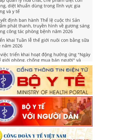
ùng, diệt khuẩn dùng trong lĩnh vực gia
ng và y tế
yết định ban hành Thể lệ cuộc thi Sản
ẩm phát thanh, truyền hình về gương sáng
ong công tác phòng bệnh năm 2026
iển khai Tuần lễ thế giới nuôi con bằng sữa
 năm 2026
 việc triển khai hoạt động hưởng ứng "Ngày
ế giới phòng, chống mua bán người" và
gày toàn dân phòng, chống mua bán người"
m 2026
yết định Phê duyệt Kế hoạch triển khai
iệm vụ khám sức khoẻ định kỳ hoặc khám
ng lọc miễn phí ít nhất mỗi năm một lần cho
ười dân
ỉ thị về việc tổ chức khám sức khỏe định kỳ
ặc khám sàng lọc miễn phí cho người dân
ng cường công tác truyền thông phòng,
ống bệnh viêm não vi rút và viêm não Nhật
n
ối hợp tuyên truyền, phổ biến và đăng tải