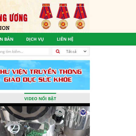
N BẢN
DỊCH VỤ
LIÊN HỆ
phần thực hiện mục tiêu phát triển bền vững, vì một tương lai tư
VIDEO NỔI BẬT