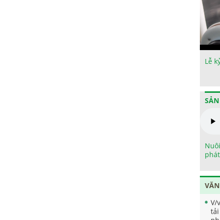
Lễ k
SẢN
Nuôi
phát
VĂN
V/
tả
ph