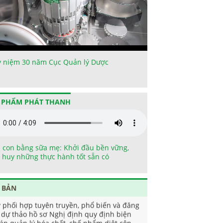
ỷ niệm 30 năm Cục Quản lý Dược
 PHẨM PHÁT THANH
 con bằng sữa mẹ: Khởi đầu bền vững,
 huy những thực hành tốt sẵn có
 BẢN
v phối hợp tuyên truyền, phổ biến và đăng
i dự thảo hồ sơ Nghị định quy định biện
áp quản lý hóa chất, chế phẩm diệt côn