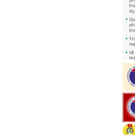
tr
dụ
Qu
ph
tr
Tr
mẹ
Về
th
"N
nă
Qu
nh
sà
ng
Ch
ho
Tă
ch
Bả
Ph