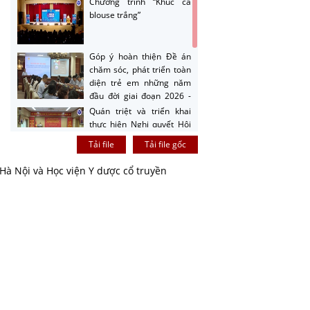
Chương trình “Khúc ca
blouse trắng”
Góp ý hoàn thiện Đề án
chăm sóc, phát triển toàn
diện trẻ em những năm
đầu đời giai đoạn 2026 -
2030
Quán triệt và triển khai
thực hiện Nghị quyết Hội
nghị Trung ương Ba
Tải file
Tải file gốc
Hướng dẫn nộp sản phẩm
à Nội và Học viện Y dược cổ truyền
cuộc thi sản phẩm phát
thanh, truyền hình về
gương sáng trong công
tác phòng bệnh năm 2026
Giới thiệu cuộc thi sản
phẩm phát thanh, truyền
hình về gương sáng trong
công tác phòng bệnh năm
2026