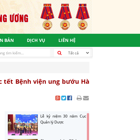
N BẢN
DỊCH VỤ
LIÊN HỆ
c tết Bệnh viện ung bướu Hà
|
Lễ kỷ niệm 30 năm Cục
Quản lý Dược