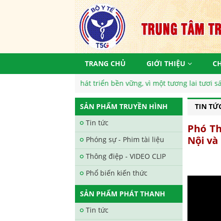
TRANG CHỦ
GIỚI THIỆU
C
 hiện mục tiêu phát triển bền vững, vì một tương lai tươi sáng
SẢN PHẨM TRUYỀN HÌNH
TIN TỨ
Tin tức
Phó Th
Nội và
Phóng sự - Phim tài liệu
Thông điệp - VIDEO CLIP
Phổ biến kiến thức
SẢN PHẨM PHÁT THANH
Tin tức