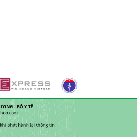
ƠNG - BỘ Y TẾ
yahoo.com
hi phát hành lại thông tin