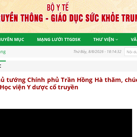
HUYÊN MỤC
MẠNG LƯỚI TTGDSK
THƯ VIỆN
VĂ
Thứ Bảy, 8/8/2026 - 18:14:32
C
ủ tướng Chính phủ Trần Hồng Hà thăm, chú
 Học viện Y dược cổ truyền