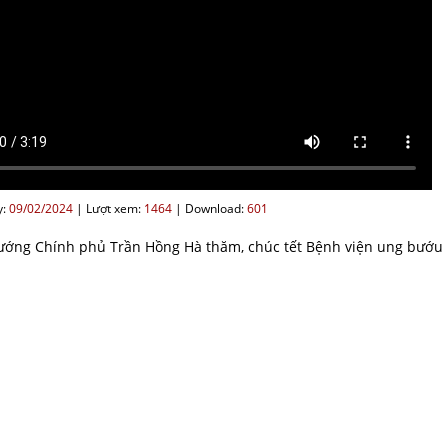
:
09/02/2024
|
Lượt xem:
1464
|
Download:
601
ướng Chính phủ Trần Hồng Hà thăm, chúc tết Bệnh viện ung bướu H