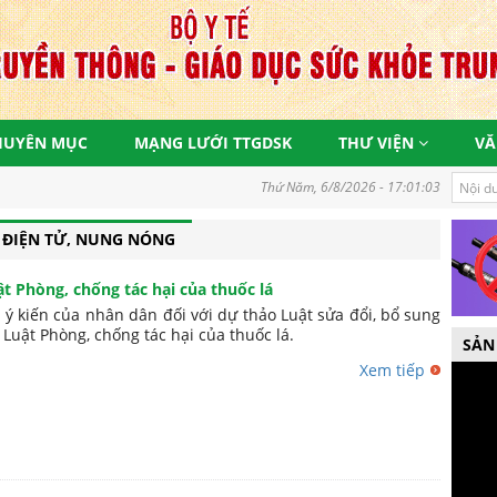
HUYÊN MỤC
MẠNG LƯỚI TTGDSK
THƯ VIỆN
VĂ
Thứ Năm, 6/8/2026 - 17:01:04
 ĐIỆN TỬ, NUNG NÓNG
t Phòng, chống tác hại của thuốc lá
y ý kiến của nhân dân đối với dự thảo Luật sửa đổi, bổ sung
 Luật Phòng, chống tác hại của thuốc lá.
SẢN
Xem tiếp