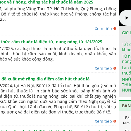
học về Phòng, chống tác hại thuốc lá năm 2025
, tại phường Vũng Tàu, TP. Hồ Chí Minh, Quỹ Phòng, chống
, Bộ Y tế tổ chức Hội thảo khoa học về Phòng, chống tác hại
25.
Xem tiếp
Giữ 
 thức cấm thuốc lá điện tử, nung nóng từ 1/1/2025
Tất 
/2025, các loại thuốc lá mới như thuốc lá điện tử, thuốc lá
khỏ
hính thức bị cấm. sản xuất, kinh doanh, nhập khẩu, vận
Từ n
ảo vệ sức khỏe cộng đồng.
nóng
Chịu
Lan 
Xem tiếp
thuố
- Ôn
o đề xuất mở rộng địa điểm cấm hút thuốc lá
NHỮ
Ban 
THU
/2024, tại Hà Nội, Bộ Y tế đã tổ chức Hội thảo góp ý về mở
- Ôn
NUN
cấm hút thuốc lá, in cảnh báo sức khỏe bằng hình ảnh và
trưở
MỐI
á điện tử, thuốc lá nung nóng, các loại khí, chất gây nghiện
THU
o sức khỏe con người đưa vào hàng cấm theo Nghị quyết số
- Ôn
BAN
NUN
ủa Quốc hội. Lãnh đạo Vụ Pháp chế, Bộ Y tế chủ trì, với sự
trưở
ng ương và đại diện các đơn vị thuộc, trực thuộc Bộ Y tế.
LỢI 
- Bà
ĐIỆ
Xem tiếp
tâm:
HƯỚ
KHÓ
- Bà