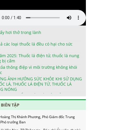
lấy hơi thở trong lành
cả các loại thuốc lá đều có hại cho sức
e
ăm 2025: Thuốc lá điện tử, thuốc lá nung
 bị cấm
 trách nhiệm nội dung:
tỏa thông điệp vì môi trường không khói
c
g Vũ Mạnh Cường - Giám đốc: Trưởng Ban biên tập
NG ẢNH HƯỞNG SỨC KHỎE KHI SỬ DỤNG
biên tập:
ỐC LÁ, THUỐC LÁ ĐIỆN TỬ, THUỐC LÁ
g Đỗ Võ Tuấn Dũng, Phó Giám đốc Trung tâm: Phó
G NÓNG
ng Ban
 NGUY HẠI ẨN CHỨA TỪ VIỆC SỬ DỤNG
ỐC LÁ, THUỐC LÁ ĐIỆN TỬ VÀ THUỐC LÁ
g Trịnh Ngọc Quang, Phó Giám đốc Trung tâm: Phó
 BIÊN TẬP
G NÓNG
ng Ban
ÍCH CỦA VIỆC CAI THUỐC LÁ, THUỐC LÁ
 Hoàng Thị Khánh Phương, Phó Giám đốc Trung
N TỬ VÀ THUỐC LÁ NUNG NÓNG
 Phó trưởng Ban
NG DẪN XÂY DỰNG CƠ SỞ Y TẾ KHÔNG
I THUỐC
 Hà Vân Nga, TP Thông tin - Báo chí: Ủy viên, thư ký