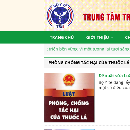
TRANG CHỦ
GIỚI THIỆU
C
n mục tiêu phát triển bền vững, vì một tương lai tươi sáng
PHÒNG CHỐNG TÁC HẠI CỦA THUỐC LÁ
Đề xuất sửa Luậ
Bộ Y tế đang lấ
một số điều của