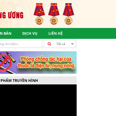
N BẢN
DỊCH VỤ
LIÊN HỆ
 PHẨM TRUYỀN HÌNH