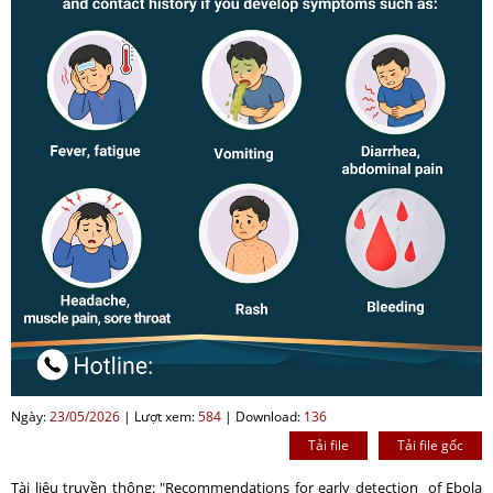
Ngày:
23/05/2026
|
Lượt xem:
584
|
Download:
136
Tải file
Tải file gốc
Tài liệu truyền thông: "Recommendations for early detection of Ebola