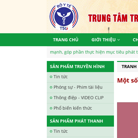
TRANG CHỦ
GIỚI THIỆU
C
iệt Nam khoẻ mạnh, góp phần thực hiện mục tiêu phát triển bền vữ
SẢN PHẨM TRUYỀN HÌNH
TRANH L
Tin tức
Một số
Phóng sự - Phim tài liệu
Thông điệp - VIDEO CLIP
Phổ biến kiến thức
SẢN PHẨM PHÁT THANH
Tin tức