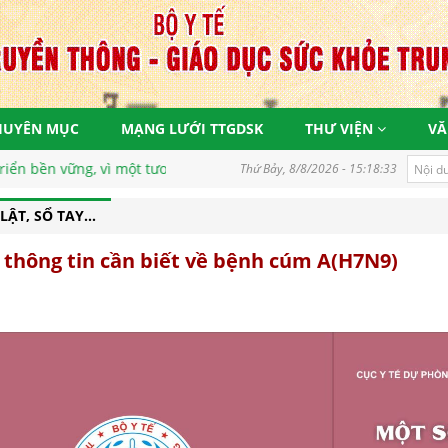
HUYÊN MỤC
MẠNG LƯỚI TTGDSK
THƯ VIỆN
VĂ
ng, vì một tương lai tươi sáng
Thứ Bảy, 8/8/2026 - 15:18:33
ẬT, SỔ TAY...
 thông tin cần biết về bệnh cúm A(H7N9)