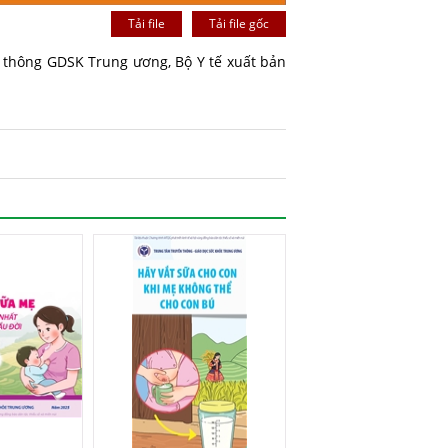
Tải file
Tải file gốc
 thông GDSK Trung ương, Bộ Y tế xuất bản