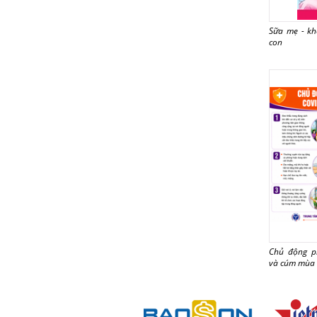
Sữa mẹ - k
con
Chủ động p
và cúm mùa