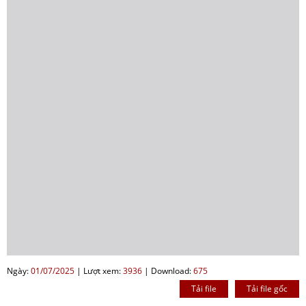
Ngày:
01/07/2025
|
Lượt xem:
3936
|
Download:
675
Tải file
Tải file gốc