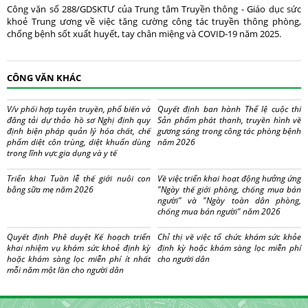
Công văn số 288/GDSKTƯ của Trung tâm Truyền thông - Giáo dục sức
khoẻ Trung ương về việc tăng cường công tác truyền thông phòng,
chống bệnh sốt xuất huyết, tay chân miệng và COVID-19 năm 2025.
CÔNG VĂN KHÁC
V/v phối hợp tuyên truyền, phổ biến và
Quyết định ban hành Thể lệ cuộc thi
đăng tải dự thảo hồ sơ Nghị định quy
Sản phẩm phát thanh, truyền hình về
định biện pháp quản lý hóa chất, chế
gương sáng trong công tác phòng bệnh
phẩm diệt côn trùng, diệt khuẩn dùng
năm 2026
trong lĩnh vực gia dụng và y tế
Triển khai Tuần lễ thế giới nuôi con
Về việc triển khai hoạt động hưởng ứng
bằng sữa mẹ năm 2026
"Ngày thế giới phòng, chống mua bán
người" và "Ngày toàn dân phòng,
chống mua bán người" năm 2026
Quyết định Phê duyệt Kế hoạch triển
Chỉ thị về việc tổ chức khám sức khỏe
khai nhiệm vụ khám sức khoẻ định kỳ
định kỳ hoặc khám sàng lọc miễn phí
hoặc khám sàng lọc miễn phí ít nhất
cho người dân
mỗi năm một lần cho người dân