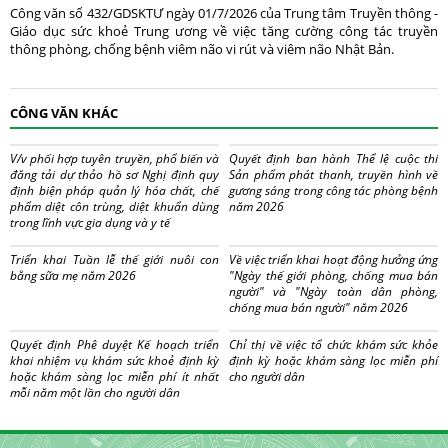
Công văn số 432/GDSKTƯ ngày 01/7/2026 của Trung tâm Truyền thông -
Giáo dục sức khoẻ Trung ương về việc tăng cường công tác truyền
thông phòng, chống bệnh viêm não vi rút và viêm não Nhật Bản.
CÔNG VĂN KHÁC
V/v phối hợp tuyên truyền, phổ biến và
Quyết định ban hành Thể lệ cuộc thi
đăng tải dự thảo hồ sơ Nghị định quy
Sản phẩm phát thanh, truyền hình về
định biện pháp quản lý hóa chất, chế
gương sáng trong công tác phòng bệnh
phẩm diệt côn trùng, diệt khuẩn dùng
năm 2026
trong lĩnh vực gia dụng và y tế
Triển khai Tuần lễ thế giới nuôi con
Về việc triển khai hoạt động hưởng ứng
bằng sữa mẹ năm 2026
"Ngày thế giới phòng, chống mua bán
người" và "Ngày toàn dân phòng,
chống mua bán người" năm 2026
Quyết định Phê duyệt Kế hoạch triển
Chỉ thị về việc tổ chức khám sức khỏe
khai nhiệm vụ khám sức khoẻ định kỳ
định kỳ hoặc khám sàng lọc miễn phí
hoặc khám sàng lọc miễn phí ít nhất
cho người dân
mỗi năm một lần cho người dân