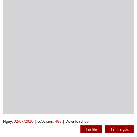
Ngày:
02/07/2026
|
Lượt xem:
488
|
Download:
66
Tải file
Tải file gốc