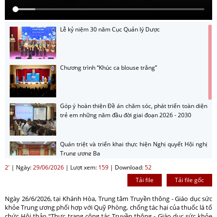
Lễ kỷ niệm 30 năm Cục Quản lý Dược
Chương trình “Khúc ca blouse trắng”
Góp ý hoàn thiện Đề án chăm sóc, phát triển toàn diện
trẻ em những năm đầu đời giai đoạn 2026 - 2030
Quán triệt và triển khai thực hiện Nghị quyết Hội nghị
Trung ương Ba
2'
|
Ngày:
29/06/2026
|
Lượt xem:
159
|
Download:
52
Tải file
Tải file gốc
Hướng dẫn nộp sản phẩm cuộc thi sản phẩm phát
thanh, truyền hình về gương sáng trong công tác
Ngày 26/6/2026, tại Khánh Hòa, Trung tâm Truyền thông - Giáo dục sức
phòng bệnh năm 2026
khỏe Trung ương phối hợp với Quỹ Phòng, chống tác hại của thuốc lá tổ
chức Hội thảo “Thực trạng công tác Truyền thông - Giáo dục sức khỏe